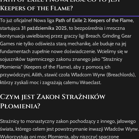
Keepers of the Flame?
To już oficjalne! Nowa liga
Path of Exile 2: Keepers of the Flame
,
startująca
31 października 2025
, to bezpośrednia i mroczna
kontynuacja uwielbianej przez graczy ligi Breach. Grinding Gear
Games nie tylko odświeża starą mechanikę, ale buduje na jej
fundamentach zupełnie nowe doświadczenie. Wcielimy się w
sojuszników tajemniczego zakonu znanego jako "Strażnicy
Płomienia" (Keepers of the Flame), aby z pomocą ich
przywódczyni, Ailith, stawić czoła Władcom Wyrw (Breachlords),
którzy zyskali moc i zagrażają całemu Wraeclast.
Czym jest Zakon Strażników
Płomienia?
Strażnicy to monastyczny zakon pochodzący z innego, jałowego
świata, którego celem jest powstrzymanie inwazji Władców Wyrw.
Wykorzystują oni moc Płomienia, aby niszczyć spaczone