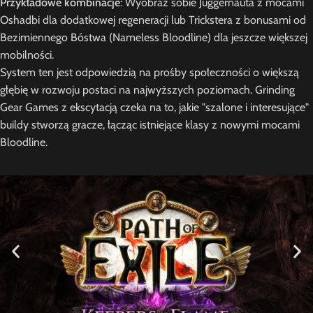
Przykładowe kombinacje
: Wyobraź sobie Juggernauta z mocami
Oshadbi dla dodatkowej regeneracji lub Trickstera z bonusami od
Bezimiennego Bóstwa (Nameless Bloodline) dla jeszcze większej
mobilności.
System ten jest odpowiedzią na prośby społeczności o większą
głębię w rozwoju postaci na najwyższych poziomach. Grinding
Gear Games z ekscytacją czeka na to, jakie "szalone i interesujące"
buildy stworzą gracze, łącząc istniejące klasy z nowymi mocami
Bloodline.