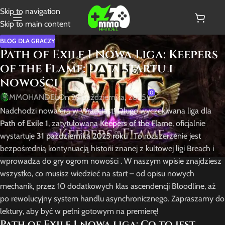
Skip to navigation
Skip to main content
BLOG DLA GRACZY
Path of Exile 1 Nowa Liga: Keepers
of the Flame: Data startu i
nowości
0
MMOHANDEL
On 29 października, 2025
Nadchodzi nowa era w Wraeclast! Długo wyczekiwana liga dla
Path of Exile 1
, zatytułowana
Keepers of the Flame
, oficjalnie
wystartuje
31 października 2025 roku
. To rozszerzenie jest
bezpośrednią kontynuacją historii znanej z kultowej ligi Breach i
wprowadza do gry ogrom nowości . W naszym wpisie znajdziesz
wszystko, co musisz wiedzieć na start – od opisu nowych
mechanik, przez 10 dodatkowych klas ascendencji Bloodline, aż
po rewolucyjny system handlu asynchronicznego. Zapraszamy do
lektury, aby być w pełni gotowym na premierę!
Path of Exile 1 nowa liga: Co to jest