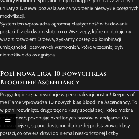
Waluty Foulborn
: Specjalne orby działające tylko na Wszczepy i
unikaty z Drzewa, pozwalające na tworzenie niezwykle potężnych
modyfikacji.
System ten wprowadza ogromną elastyczność w budowaniu
postaci. Dzięki dwóm slotom na Wszczepy, które odblokujemy
wraz z rozwojem Drzewa, zyskamy dostęp do kombinacji
umiejętności i pasywnych wzmocnień, które wcześniej były
niemożliwe do osiągnięcia.
Poe1 nowa liga: 10 nowych klas
Bloodline Ascendancy
Przygotujcie się na rewolucję w personalizacji postaci! Keepers of
the Flame wprowadza
10 nowych klas Bloodline Ascendancy
. To
w pełni rozwinięte, drugorzędne klasy specjalizacji, które można
odblokować, pokonując określonych bossów w endgame. Co
najważniejsze, są one dostępne dla każdej podstawowej klasy
postaci, co otwiera drzwi do niemal nieskończonej liczby