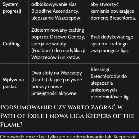
System
odblokowywanie klas
aby stworzyć
progresji
Bloodline Ascendancy,
kamienie otwierające
ulepszanie Wszczepów.
domenę Breachlorda.
Zdeterminowany crafting
poprzez Drzewo Genezy,
Brak dedykowanego
Crafting
specjalne waluty
systemu craftingu
(Foulborn) do modyfikacji
związanego z ligą.
Wszczepów i unikatów.
Blessingi
Dwa sloty na Wszczepy
Breachlordów do
Wpływ na
(Grafts) dające pasywne
ulepszania
postać
bonusy i nowe
unikatowych
umiejętności aktywne.
przedmiotów z ligi.
Podsumowanie: Czy warto zagrać w
Path of Exile 1 nowa liga Keepers of the
Flame?
Odpowiedź może być tylko jedna:
zdecydowanie tak
. Keepers of