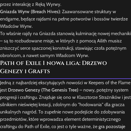
przez interakcję z Ręką Wyrwy.
Gniazda Wyrw (Breach Hives)
: Zaawansowane struktury w
endgame, będące rajdami na pełne potworów i bossów twierdze
Władców Wyrw.
To właśnie rajdy na Gniazda stanowią kulminację nowej mechaniki
– są to rozbudowane misje, w których z pomocą Ailith musisz
zniszczyć serce spaczonej konstrukcji, stawiając czoła potężnym
obrońcom, a nawet samym Władcom Wyrw.
Path of Exile 1 nowa liga: Drzewo
Genezy i Grafts
Jedną z najbardziej ekscytujących nowości w Keepers of the Flame
jest
Drzewo Genezy (The Genesis Tree)
– nowy, potężny system
progresji i craftingu. Znajduje się ono w Klasztorze Strażników i jest
silnikiem nieświętej kreacji, zdolnym do "hodowania" dla gracza
unikalnych nagród. To zupełnie nowe podejście do zdobywania
przedmiotów, które wprowadza element deterministycznego
craftingu do Path of Exile, co jest o tyle ważne, że
gra pozostaje