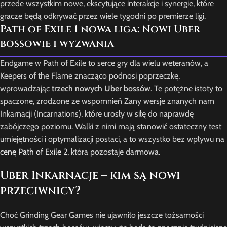
przede wszystkim nowe, ekscytujące interakcje i synergie, które
gracze będą odkrywać przez wiele tygodni po premierze ligi.
Path of Exile 1 nowa liga: Nowi Uber
bossowie i wyzwania
Endgame w Path of Exile to serce gry dla wielu weteranów, a
Keepers of the Flame znacząco podnosi poprzeczkę,
wprowadzając
trzech nowych Uber bossów
. Te potężne istoty to
spaczone, zrodzone ze wspomnień Zany wersje znanych nam
Inkarnacji (Incarnations), które urosły w siłę do naprawdę
zabójczego poziomu. Walki z nimi mają stanowić ostateczny test
umiejętności i optymalizacji postaci, a to wszystko bez wpływu na
cenę Path of Exile 2
, która pozostaje darmowa.
Uber Inkarnacje – kim są nowi
przeciwnicy?
Choć Grinding Gear Games nie ujawniło jeszcze tożsamości