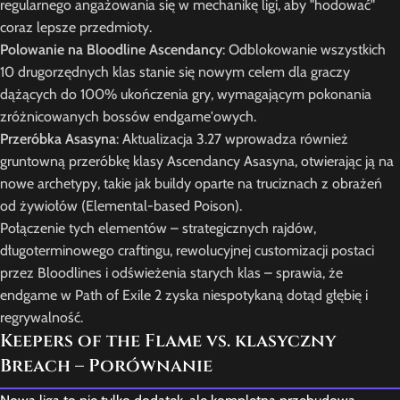
regularnego angażowania się w mechanikę ligi, aby "hodować"
coraz lepsze przedmioty.
Polowanie na Bloodline Ascendancy
: Odblokowanie wszystkich
10 drugorzędnych klas stanie się nowym celem dla graczy
dążących do 100% ukończenia gry, wymagającym pokonania
zróżnicowanych bossów endgame'owych.
Przeróbka Asasyna
: Aktualizacja 3.27 wprowadza również
gruntowną przeróbkę klasy Ascendancy Asasyna, otwierając ją na
nowe archetypy, takie jak buildy oparte na truciznach z obrażeń
od żywiołów (Elemental-based Poison).
Połączenie tych elementów – strategicznych rajdów,
długoterminowego craftingu, rewolucyjnej customizacji postaci
przez Bloodlines i odświeżenia starych klas – sprawia, że
endgame w Path of Exile 2 zyska niespotykaną dotąd głębię i
regrywalność.
Keepers of the Flame vs. klasyczny
Breach – Porównanie