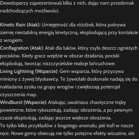
Deweloperzy zaprezentowali kilka z nich, dając nam przedsmak
nadchodzących możliwości.
Kinetic Rain (Atak)
: Umiejętność dla różdżek, która pokrywa
ziemię niestabilną energią kinetyczną, eksplodującą przy kontakcie
z wrogiem.
Conflagration (Atak)
: Atak dla łuków, który zsyła deszcz ognistych
pocisków. Kiedy gracz wejdzie w obszar działania, pociski
eksplodują, tworząc niszczycielskie reakcje łańcuchowe.
Living Lightning (Wsparcie)
: Gem wsparcia, który przyzywa
miniony z żywej błyskawicy. Te żywiołaki doskonale nadają się do
nakładania szoku na grupy wrogów i zwiększają potencjał
czyszczenia map.
Windburst (Wsparcie)
: Atakując, uwalniasz chaotyczne trąby
powietrzne, które rykoszetują, zadając obrażenia, a po pewnym
czasie eksplodują, zadając jeszcze większe obrażenia.
To tylko kilka przykładów z bogatego arsenału, jaki trafi w nasze
ręce. Nowe gemy obiecują nie tylko potężne efekty wizualne, ale