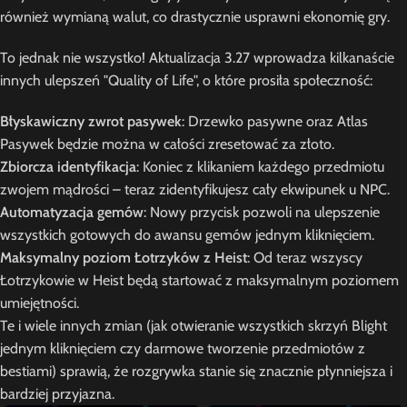
również wymianą walut, co drastycznie usprawni ekonomię gry.
To jednak nie wszystko! Aktualizacja 3.27 wprowadza kilkanaście
innych ulepszeń "Quality of Life", o które prosiła społeczność:
Błyskawiczny zwrot pasywek
: Drzewko pasywne oraz Atlas
Pasywek będzie można w całości zresetować za złoto.
Zbiorcza identyfikacja
: Koniec z klikaniem każdego przedmiotu
zwojem mądrości – teraz zidentyfikujesz cały ekwipunek u NPC.
Automatyzacja gemów
: Nowy przycisk pozwoli na ulepszenie
wszystkich gotowych do awansu gemów jednym kliknięciem.
Maksymalny poziom Łotrzyków z Heist
: Od teraz wszyscy
Łotrzykowie w Heist będą startować z maksymalnym poziomem
umiejętności.
Te i wiele innych zmian (jak otwieranie wszystkich skrzyń Blight
jednym kliknięciem czy darmowe tworzenie przedmiotów z
bestiami) sprawią, że rozgrywka stanie się znacznie płynniejsza i
bardziej przyjazna.