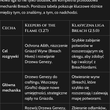
Nowa liga to nie tylko dodatek, ale kompletna przebudowa
mechaniki Breach. Poniższa tabela pokazuje kluczowe różnice
między tym, co znaliśmy, a tym, co nadchodzi.
Keepers of the
Klasyczna liga
Cecha
Flame (3.27)
Breach (2.5.0)
Szybkie zabijanie
Ochrona Ailith, niszczenie
potworów w
Cel
Gniazd Wyrw (Breach
rozszerzającym się
rozgrywki
Hives) i rozwijanie
okręgu, aby zdobyć
Drzewa Genezy.
łup i walczyć z
Breachlordami.
Drzewo Genezy do
Otwieranie wyrw
craftingu, Wszczepy
(Breach), które
Główna
(Grafts) dające nowe
szybko się
mechanika
umiejętności, strategiczne
rozszerzają i zalewają
rajdy na Gniazda.
mapę potworami.
Rozwój Drzewa Genezy,
Zbieranie odłamków,