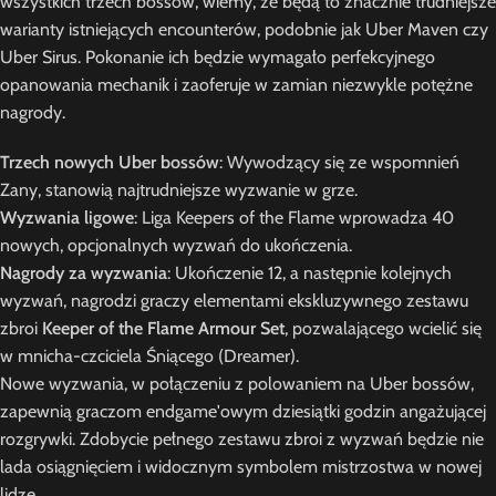
wszystkich trzech bossów, wiemy, że będą to znacznie trudniejsze
warianty istniejących encounterów, podobnie jak Uber Maven czy
Uber Sirus. Pokonanie ich będzie wymagało perfekcyjnego
opanowania mechanik i zaoferuje w zamian niezwykle potężne
nagrody.
Trzech nowych Uber bossów
: Wywodzący się ze wspomnień
Zany, stanowią najtrudniejsze wyzwanie w grze.
Wyzwania ligowe
: Liga Keepers of the Flame wprowadza 40
nowych, opcjonalnych wyzwań do ukończenia.
Nagrody za wyzwania
: Ukończenie 12, a następnie kolejnych
wyzwań, nagrodzi graczy elementami ekskluzywnego zestawu
zbroi
Keeper of the Flame Armour Set
, pozwalającego wcielić się
w mnicha-czciciela Śniącego (Dreamer).
Nowe wyzwania, w połączeniu z polowaniem na Uber bossów,
zapewnią graczom endgame'owym dziesiątki godzin angażującej
rozgrywki. Zdobycie pełnego zestawu zbroi z wyzwań będzie nie
lada osiągnięciem i widocznym symbolem mistrzostwa w nowej
lidze.