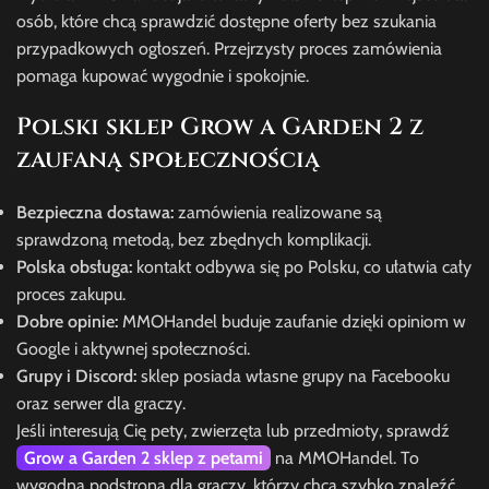
osób, które chcą sprawdzić dostępne oferty bez szukania
przypadkowych ogłoszeń. Przejrzysty proces zamówienia
pomaga kupować wygodnie i spokojnie.
Polski sklep Grow a Garden 2 z
zaufaną społecznością
Bezpieczna dostawa:
zamówienia realizowane są
sprawdzoną metodą, bez zbędnych komplikacji.
Polska obsługa:
kontakt odbywa się po Polsku, co ułatwia cały
proces zakupu.
Dobre opinie:
MMOHandel buduje zaufanie dzięki opiniom w
Google i aktywnej społeczności.
Grupy i Discord:
sklep posiada własne grupy na Facebooku
oraz serwer dla graczy.
Jeśli interesują Cię pety, zwierzęta lub przedmioty, sprawdź
Grow a Garden 2 sklep z petami
na MMOHandel. To
wygodna podstrona dla graczy, którzy chcą szybko znaleźć