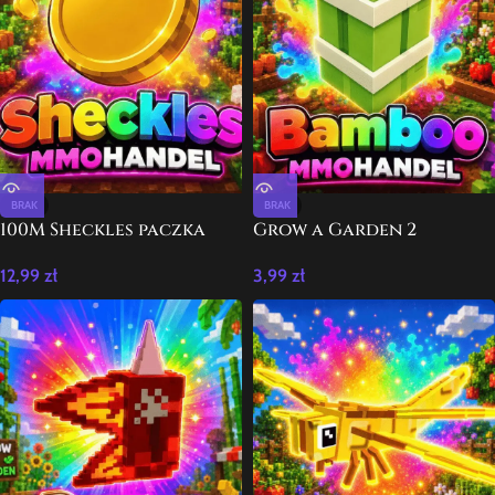
BRAK
BRAK
100M Sheckles paczka
Grow a Garden 2
Grow a Garden 2
Bamboo 100x
12,99
zł
3,99
zł