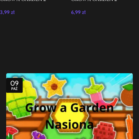
Rainbow Seed 10x paczka
Unicorn
3,99
zł
6,99
zł
09
PAŹ