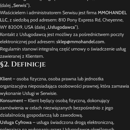
(dalej „
Serwis
”).
Właścicielem i administratorem Serwisu jest firma
MMOHANDEL
LLC
, z siedzibą pod adresem: 810 Pony Express Rd, Cheyenne,
WY 82009, USA (dalej „
Usługodawca
”).
Kontakt z Usługodawcą jest możliwy za pośrednictwem poczty
elektronicznej pod adresem:
sklep@mmohandel.com
.
Regulamin stanowi integralną część umowy o świadczenie usług
zawieranej z Klientem.
§2. Definicje
Klient
– osoba fizyczna, osoba prawna lub jednostka
organizacyjna nieposiadająca osobowości prawnej, która zamawia
wykonanie Usługi w Serwisie.
Konsument
– Klient będący osobą fizyczną, dokonujący
zamówienia w celach niezwiązanych bezpośrednio z jego
działalnością gospodarczą lub zawodową.
Usługa Cyfrowa
– usługa świadczona drogą elektroniczną,
polegająca na wykonaniu przez Usługodawcę określonych