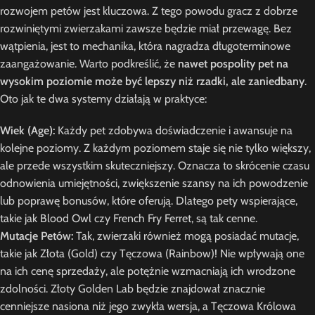
rozwojem petów jest kluczowa. Z tego powodu gracz z dobrze
rozwiniętymi zwierzakami zawsze będzie miał przewagę. Bez
wątpienia, jest to mechanika, która nagradza długoterminowe
zaangażowanie. Warto podkreślić, że
nawet pospolity pet na
wysokim poziomie może być lepszy niż rzadki, ale zaniedbany
.
Oto jak te dwa systemy działają w praktyce:
Wiek (Age):
Każdy pet zdobywa doświadczenie i awansuje na
kolejne poziomy. Z każdym poziomem staje się nie tylko większy,
ale przede wszystkim skuteczniejszy. Oznacza to skrócenie czasu
odnowienia umiejętności, zwiększenie szansy na ich powodzenie
lub poprawę bonusów, które oferują. Dlatego pety wspierające,
takie jak Blood Owl czy French Fry Ferret, są tak cenne.
Mutacje Petów:
Tak, zwierzaki również mogą posiadać mutacje,
takie jak Złota (Gold) czy Tęczowa (Rainbow)! Nie wpływają one
na ich cenę sprzedaży, ale potężnie wzmacniają ich wrodzone
zdolności. Złoty Golden Lab będzie znajdował znacznie
cenniejsze nasiona niż jego zwykła wersja, a Tęczowa Królowa