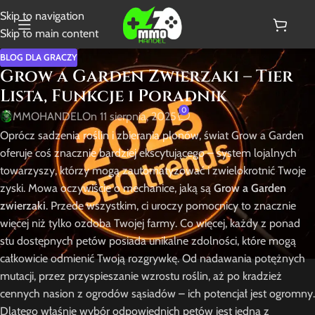
Skip to navigation
Skip to main content
BLOG DLA GRACZY
Grow a Garden Zwierzaki – Tier
Lista, Funkcje i Poradnik
0
MMOHANDEL
On 11 sierpnia, 2025
Oprócz sadzenia roślin i zbierania plonów, świat Grow a Garden
oferuje coś znacznie bardziej ekscytującego – system lojalnych
towarzyszy, którzy mogą zautomatyzować i zwielokrotnić Twoje
zyski. Mowa oczywiście o mechanice, jaką są
Grow a Garden
zwierzaki
. Przede wszystkim, ci uroczy pomocnicy to znacznie
więcej niż tylko ozdoba Twojej farmy. Co więcej, każdy z ponad
stu dostępnych petów posiada unikalne zdolności, które mogą
całkowicie odmienić Twoją rozgrywkę. Od nadawania potężnych
mutacji, przez przyspieszanie wzrostu roślin, aż po kradzież
cennych nasion z ogrodów sąsiadów – ich potencjał jest ogromny.
Dlatego właśnie wybór odpowiednich petów jest jedną z