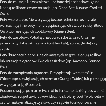
Pety do mutacji:
Najważniejsza i najbardziej dochodowa grupa.
Nadają roślinom cenne mutacje (np. Disco Bee, Kitsune, Cooked
Owl).
Pety wspierające:
Nie wpływają bezpośrednio na rośliny, ale
wzmacniają inne pety, np. przyspieszając ich starzenie się (Blood
Owl) lub resetując ich cooldowny (Queen Bee).
Pety do zasobów:
Potrafią znajdować i dostarczać Ci cenne
przedmioty, takie jak nasiona (Golden Lab), sprzęt (Mole) czy
szekle.
Pety "kradnące":
Jedne z najciekawszych w grze. Klonują rośliny
lub mutacje z ogrodów Twoich sąsiadów (np. Raccoon, Fennec
Fox).
Pety do zarządzania ogrodem:
Przyspieszają wzrost roślin
(Triceratops), zwiększają ich rozmiar (Orange Tabby) lub pomagają
w wylęganiu jaj (Rooster).
Podsumowując, poznanie tych ról to fundament, który pozwoli Ci
zbudować zespół zwierzaków idealnie skrojony pod Twoje cele –
czy to maksymalizację zysków, czy szybkie kolekcjonowanie