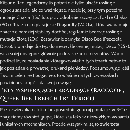
Kitsune
. Ten legendarny lis potrafi nie tylko ukraść roślinę z
ogrodu sąsiada, ale co ważniejsze, nadaje jej przy tym potężną
mutację Chakra (15x) lub, przy odrobinie szczęścia, Foxfire Chakra
(90x). Tuż za nim plasuje się
Dragonfly
(Ważka), która gwarantuje
znacznie bardziej stabilny dochód, regularnie tworząc roślinę z
mutacją Złotą (20x). Zestawienie zamyka
Disco Bee
(Pszczoła
Disco), która daje dostęp do niezwykle cennej mutacji Disco (125x),
wcześniej dostępnej głównie podczas rzadkich eventów. Warto
podkreślić, że
posiadanie któregokolwiek z tych trzech petów to
jak posiadanie prywatnej drukarki pieniędzy
. Podsumowując, jeśli
Twoim celem jest bogactwo, to właśnie na tych zwierzakach
powinieneś skupić całą swoją uwagę.
Pety wspierające i kradnące (Raccoon,
Queen Bee, French Fry Ferret)
Poza zwierzakami, które bezpośrednio generują mutacje, w S-Tier
znajdziemy również grupę, której siła leży w niezwykłym wsparciu
i unikalnych mechanikach. Przede wszystkim, są to
zwierzęta