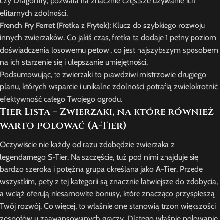
czy Dragonfly, pozwala na znacznie częstsze używanie ich
elitarnych zdolności.
French Fry Ferret (Fretka z Frytek):
Klucz do szybkiego rozwoju
innych zwierzaków. Co jakiś czas, fretka ta dodaje 1 pełny poziom
doświadczenia losowemu petowi, co jest najszybszym sposobem
na ich starzenie się i ulepszanie umiejętności.
Podsumowując, te zwierzaki to prawdziwi mistrzowie drugiego
planu, których wsparcie i unikalne zdolności potrafią zwielokrotnić
efektywność całego Twojego ogrodu.
Tier Lista – Zwierzaki, na które również
warto polować (A-Tier)
Oczywiście nie każdy od razu zdobędzie zwierzaka z
legendarnego S-Tier. Na szczęście, tuż pod nimi znajduje się
bardzo szeroka i potężna grupa określana jako
A-Tier
. Przede
wszystkim, pety z tej kategorii są znacznie łatwiejsze do zdobycia,
a wciąż oferują niesamowite bonusy, które znacząco przyspieszą
Twój rozwój. Co więcej, to właśnie one stanowią trzon większości
zespołów u zaawansowanych graczy. Dlatego właśnie polowanie