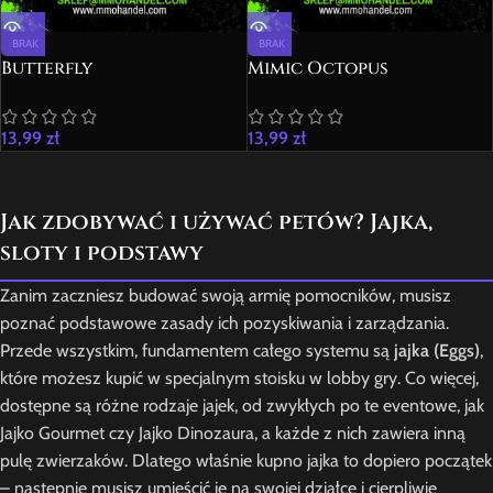
BRAK
BRAK
Butterfly
Mimic Octopus
13,99
zł
13,99
zł
Jak zdobywać i używać petów? Jajka,
sloty i podstawy
Zanim zaczniesz budować swoją armię pomocników, musisz
poznać podstawowe zasady ich pozyskiwania i zarządzania.
Przede wszystkim, fundamentem całego systemu są
jajka (Eggs)
,
które możesz kupić w specjalnym stoisku w lobby gry. Co więcej,
dostępne są różne rodzaje jajek, od zwykłych po te eventowe, jak
Jajko Gourmet czy Jajko Dinozaura, a każde z nich zawiera inną
pulę zwierzaków. Dlatego właśnie kupno jajka to dopiero początek
– następnie musisz umieścić je na swojej działce i cierpliwie