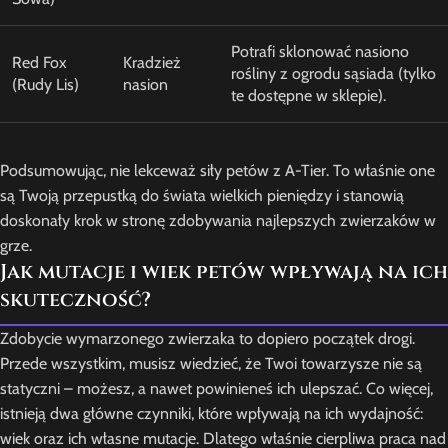
Potrafi sklonować nasiono
Red Fox
Kradzież
rośliny z ogrodu sąsiada (tylko
(Rudy Lis)
nasion
te dostępne w sklepie).
Podsumowując, nie lekceważ siły petów z A-Tier. To właśnie one
są Twoją przepustką do świata wielkich pieniędzy i stanowią
doskonały krok w stronę zdobywania najlepszych zwierzaków w
grze.
Jak mutacje i wiek petów wpływają na ich
skuteczność?
Zdobycie wymarzonego zwierzaka to dopiero początek drogi.
Przede wszystkim, musisz wiedzieć, że Twoi towarzysze nie są
statyczni – możesz, a nawet powinieneś ich ulepszać. Co więcej,
istnieją dwa główne czynniki, które wpływają na ich wydajność:
wiek oraz ich własne mutacje. Dlatego właśnie cierpliwa praca nad