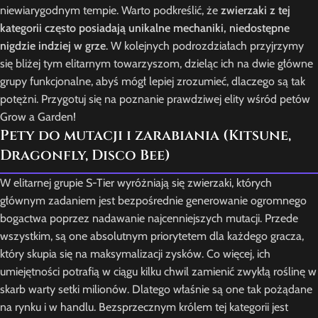
niewiarygodnym tempie. Warto podkreślić, że
zwierzaki z tej
kategorii często posiadają unikalne mechaniki, niedostępne
nigdzie indziej w grze
. W kolejnych podrozdziałach przyjrzymy
się bliżej tym elitarnym towarzyszom, dzieląc ich na dwie główne
grupy funkcjonalne, abyś mógł lepiej zrozumieć, dlaczego są tak
potężni. Przygotuj się na poznanie prawdziwej elity wśród petów
Grow a Garden!
Pety do mutacji i zarabiania (Kitsune,
Dragonfly, Disco Bee)
W elitarnej grupie S-Tier wyróżniają się zwierzaki, których
głównym zadaniem jest bezpośrednie generowanie ogromnego
bogactwa poprzez nadawanie najcenniejszych mutacji. Przede
wszystkim, są one absolutnym priorytetem dla każdego gracza,
który skupia się na maksymalizacji zysków. Co więcej, ich
umiejętności potrafią w ciągu kilku chwil zamienić zwykłą roślinę w
skarb warty setki milionów. Dlatego właśnie są one tak pożądane
na rynku i w handlu. Bezsprzecznym królem tej kategorii jest