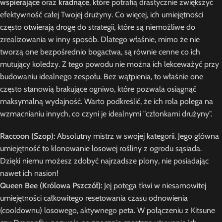
wspierające
oraz
kradnące
, które potrafią drastycznie zwiększyć
efektywność całej Twojej drużyny. Co więcej, ich umiejętności
często otwierają drogę do strategii, które są niemożliwe do
zrealizowania w inny sposób. Dlatego właśnie, mimo że nie
tworzą one bezpośrednio bogactwa, są równie cenne co ich
mutujący koledzy. Z tego powodu nie można ich lekceważyć przy
budowaniu idealnego zespołu. Bez wątpienia, to właśnie one
często stanowią brakujące ogniwo, które pozwala osiągnąć
maksymalną wydajność. Warto podkreślić, że ich rola polega na
wzmacnianiu innych, co czyni je idealnymi "członkami drużyny".
Raccoon (Szop):
Absolutny mistrz w swojej kategorii. Jego główna
umiejętność to klonowanie losowej rośliny z ogrodu sąsiada.
Dzięki niemu możesz zdobyć najrzadsze plony, nie posiadając
nawet ich nasion!
Queen Bee (Królowa Pszczół):
Jej potęga tkwi w niesamowitej
umiejętności całkowitego resetowania czasu odnowienia
(cooldownu) losowego, aktywnego peta. W połączeniu z Kitsune