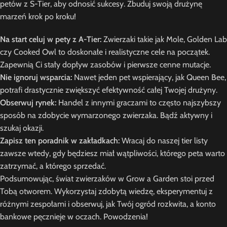
petów z S-Tier, aby odnosić sukcesy. Zbuduj swoją drużynę
marzeń krok po kroku!
Na start celuj w pety z A-Tier:
Zwierzaki takie jak Mole, Golden Lab
czy Cooked Owl to doskonałe i realistyczne cele na początek.
Zapewnią Ci stały dopływ zasobów i pierwsze cenne mutacje.
Nie ignoruj wsparcia:
Nawet jeden pet wspierający, jak Queen Bee,
potrafi drastycznie zwiększyć efektywność całej Twojej drużyny.
Obserwuj rynek:
Handel z innymi graczami to często najszybszy
sposób na zdobycie wymarzonego zwierzaka. Bądź aktywny i
szukaj okazji.
Zapisz ten poradnik w zakładkach:
Wracaj do naszej tier listy
zawsze wtedy, gdy będziesz miał wątpliwości, którego peta warto
zatrzymać, a którego sprzedać.
Podsumowując, świat zwierzaków w Grow a Garden stoi przed
Tobą otworem. Wykorzystaj zdobytą wiedzę, eksperymentuj z
różnymi zespołami i obserwuj, jak Twój ogród rozkwita, a konto
bankowe pęcznieje w oczach. Powodzenia!