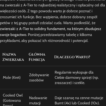
na zwierzaki z A-Tier to najbardziej realistyczny i opłacalny cel dla
większości osób. Z tego powodu warto je dobrze poznać i
zrozumieć ich funkcje. Bez wątpienia, dobrze dobrany zespół
petów z tej grupy potrafi zdziałać cuda. Warto podkreślić, że
zwierzaki z A-Tier to solidny fundament, na którym zbudujesz
swoje bogactwo
. Poniżej przedstawiamy tabelę z kilkoma
przykładami, aby pokazać ich różnorodność i potencjał.
Nazwa
Główna
Dlaczego Warto?
Zwierzaka
Funkcja
Regularnie wykopuje dla
Zdobywanie
Mole (Kret)
Ciebie darmowy sprzęt (np.
zasobów
zraszacze) i szekle.
Cooked Owl
Nadawanie
Daje szansę na cenne mutacje
(Gotowana
mutacji
Burnt (4x) lub Cooked (10x).
Sowa)