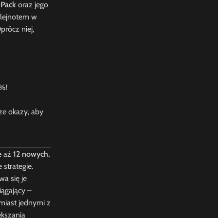
 Pack
oraz jego
klejnotem w
prócz niej,
5%!
ze okazy, aby
e aż
12 nowych,
 strategie.
wa się je
ągający –
hmiast jednymi z
ększania