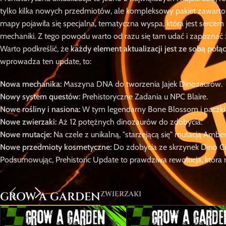
tylko kilka nowych przedmiotów, ale kompleksowy pakiet zawartoś
mapy pojawiła się specjalna, tematyczna wyspa, która jest sercem 
mechaniki. Z tego powodu warto od razu się tam udać i zapoznać
Warto podkreślić, że
każdy element aktualizacji jest ze sobą połą
wprowadza ten update, to:
Nowa mechanika:
Maszyna DNA do tworzenia Jajek Dinozaurów.
Nowy system questów:
Prehistoryczne Zadania u NPC Blaire.
Nowe rośliny i nasiona:
W tym legendarny Bone Blossom i paczki 
Nowe zwierzaki:
Aż 12 potężnych dinozaurów do zdobycia.
Nowe mutacje:
Na czele z unikalną, "starzejącą się" mutacją Amber
Nowe przedmioty kosmetyczne:
Do zdobycia ze skrzynek Dino Cr
Podsumowując, Prehistoric Update to prawdziwa rewolucja, która n
ZWIERZAKI
GROW A GARDEN