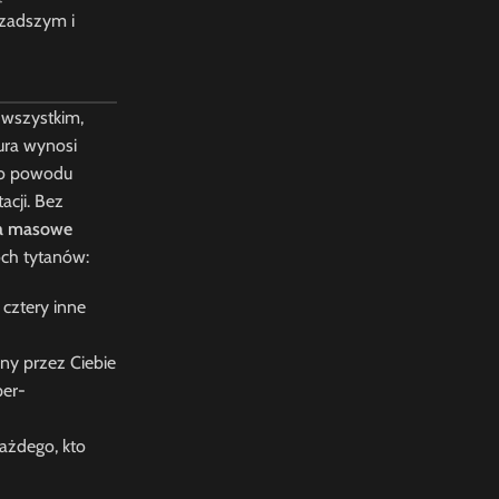
rzadszym i
 wszystkim,
aura wynosi
ego powodu
acji. Bez
na masowe
óch tytanów:
 cztery inne
any przez Ciebie
per-
ażdego, kto