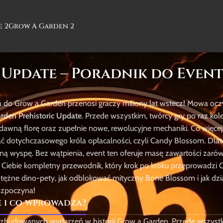
e 2
Grow A Garden 2
Update – Poradnik do Event
ja do Grow a Garden przenosi graczy miliony lat wstecz! Mowa ocz
rden Prehistoric Update
. Przede wszystkim, twórcy gry po raz kole
awną florę oraz zupełnie nowe, rewolucyjne mechaniki. Co więcej,
ować dotychczasowego króla opłacalności, czyli Candy Blossom. Dla
ną wyspę. Bez wątpienia, event ten oferuje masę zawartości zaró
Ciebie kompletny przewodnik, który krok po kroku przeprowadzi C
potężne dino-pety, jak odblokować mityczny Bone Blossom i jak dzi
rozpoczyna!
e i co wprowadza?
 rozbudowanych wydarzeń w historii Grow a Garden. Przede wszystki