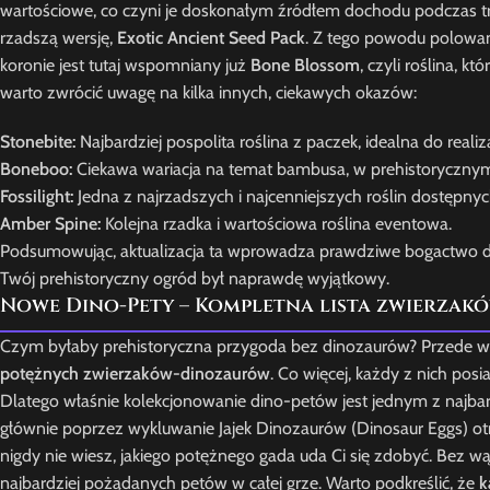
wartościowe, co czyni je doskonałym źródłem dochodu podczas t
rzadszą wersję,
Exotic Ancient Seed Pack
. Z tego powodu polowan
koronie jest tutaj wspomniany już
Bone Blossom
, czyli roślina, 
warto zwrócić uwagę na kilka innych, ciekawych okazów:
Stonebite:
Najbardziej pospolita roślina z paczek, idealna do realiz
Boneboo:
Ciekawa wariacja na temat bambusa, w prehistorycznym
Fossilight:
Jedna z najrzadszych i najcenniejszych roślin dostępn
Amber Spine:
Kolejna rzadka i wartościowa roślina eventowa.
Podsumowując, aktualizacja ta wprowadza prawdziwe bogactwo dla 
Twój prehistoryczny ogród był naprawdę wyjątkowy.
Nowe Dino-Pety – Kompletna lista zwierzak
Czym byłaby prehistoryczna przygoda bez dinozaurów? Przede wsz
potężnych zwierzaków-dinozaurów
. Co więcej, każdy z nich pos
Dlatego właśnie kolekcjonowanie dino-petów jest jednym z najbardz
głównie poprzez wykluwanie Jajek Dinozaurów (Dinosaur Eggs) ot
nigdy nie wiesz, jakiego potężnego gada uda Ci się zdobyć. Bez wąt
najbardziej pożądanych petów w całej grze. Warto podkreślić, że
k