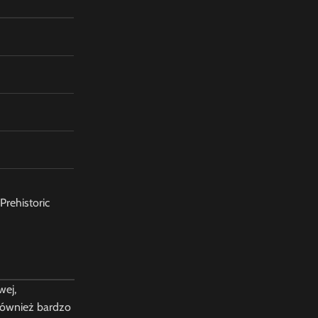
Prehistoric
wej,
 również bardzo