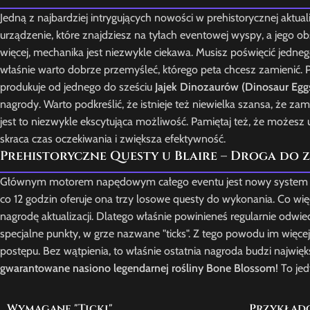
Jedną z najbardziej intrygujących nowości w prehistorycznej aktuali
urządzenie, które znajdziesz na tyłach eventowej wyspy, a jego o
więcej, mechanika jest niezwykle ciekawa. Musisz poświęcić jed
właśnie warto dobrze przemyśleć, którego peta chcesz zamienić. 
produkuje od jednego do sześciu
Jajek Dinozaurów (Dinosaur Egg
nagrody. Warto podkreślić, że istnieje też niewielka szansa, że za
jest to niezwykle ekscytująca możliwość. Pamiętaj też, że możesz
skraca czas oczekiwania i zwiększa efektywność.
Prehistoryczne Questy u Blaire – Droga do 
Głównym motorem napędowym całego eventu jest nowy system zada
co 12 godzin oferuje ona trzy losowe questy do wykonania. Co więcej
nagrodę aktualizacji. Dlatego właśnie powinieneś regularnie odwie
specjalne punkty, w grze nazwane "ticks". Z tego powodu im więc
postępu. Bez wątpienia, to właśnie ostatnia nagroda budzi najwię
gwarantowane nasiono legendarnej rośliny Bone Blossom
! To je
Wymagane "Ticki"
Przykład