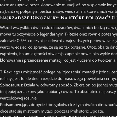
rozmiaru upraw, przez klonowanie mutacji, aż po wspieranie innyc
najbardziej potężnym bestiom, abyś wiedział, na które z nich wart
Najrzadsze Dinozaury: Na które polować? (T-
Wśród wszystkich dwunastu dinozaurów, dwa z nich budzą najwi
mowa tu oczywiście o legendarnym
T-Rexie
oraz równie potężn
zaledwie 0,5%, co czyni je jednymi z najrzadszych petów w całej
warto wiedzieć, co sprawia, że są aż tak potężne. Otóż, oba te di
wątpienia, ich umiejętności otwierają zupełnie nowe, niezwykle do
klonowanie i przenoszenie mutacji
, co jest kluczem do tworzenia
T-Rex:
Jego umiejętność polega na "zjedzeniu" mutacji z jednej losow
rośliny. Jest to idealne narzędzie do masowego powielania cennych 
Spinosaurus:
Działa w odwrotny sposób. Zbiera on po jednej mutacj
(najlepiej oznaczony jako ulubiony) owoc. To absolutnie najlepszy
wartościowej roślinie.
Podsumowując, zdobycie któregokolwiek z tych dwóch dinozaurów t
chce stać się mistrzem mutacji podczas Prehistoric Update.