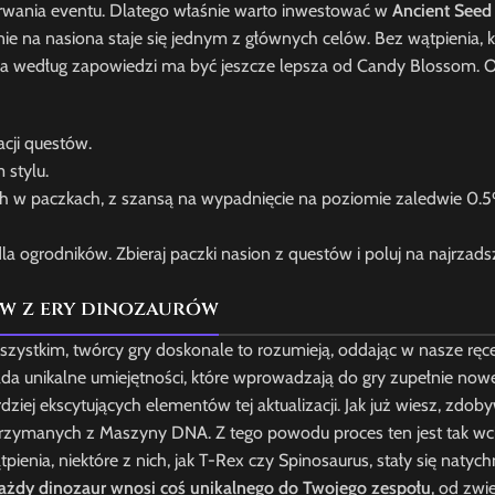
rwania eventu. Dlatego właśnie warto inwestować w
Ancient Seed
ie na nasiona staje się jednym z głównych celów. Bez wątpienia, 
która według zapowiedzi ma być jeszcze lepsza od Candy Blossom. O
acji questów.
 stylu.
ych w paczkach, z szansą na wypadnięcie na poziomie zaledwie 0.
ogrodników. Zbieraj paczki nasion z questów i poluj na najrzads
ów z ery dinozaurów
ystkim, twórcy gry doskonale to rozumieją, oddając w nasze ręc
iada unikalne umiejętności, które wprowadzają do gry zupełnie nowe
iej ekscytujących elementów tej aktualizacji. Jak już wiesz, zdoby
rzymanych z Maszyny DNA. Z tego powodu proces ten jest tak wci
pienia, niektóre z nich, jak T-Rex czy Spinosaurus, stały się natyc
ażdy dinozaur wnosi coś unikalnego do Twojego zespołu
, od zwi