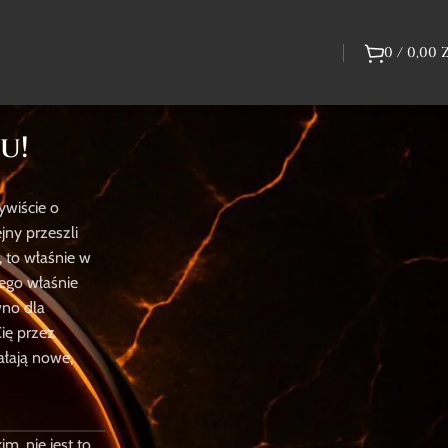
0
/
0,00
u!
ywiście o
Bestsellery Graczy
jny przeszli
 to właśnie w
tego właśnie
wno dla
ię przez
ałają nowe,
Path of Exile 2
Grow a
Garden
Waluta i
Przedmioty
Unikalne
Zwierzaki
m, nie jest to