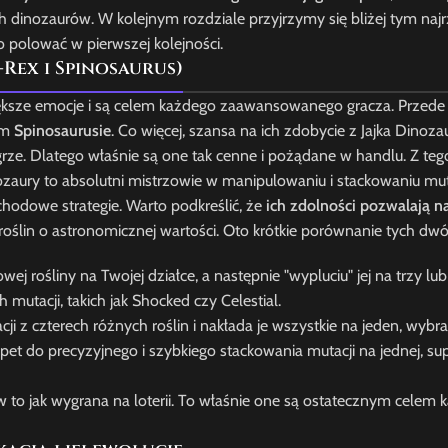
h dinozaurów. W kolejnym rozdziale przyjrzymy się bliżej tym naj
o polować w pierwszej kolejności.
Rex i Spinosaurus)
ększe emocje i są celem każdego zaawansowanego gracza. Przede
ym
Spinosaurusie
. Co więcej, szansa na ich zdobycie z Jajka Dinoz
 grze. Dlatego właśnie są one tak cenne i pożądane w handlu. Z t
nozaury to absolutni mistrzowie w manipulowaniu i stackowaniu mut
chodowe strategie. Warto podkreślić, że
ich zdolności pozwalają 
 roślin o astronomicznej wartości. Oto krótkie porównanie tych dw
ej rośliny na Twojej działce, a następnie "wypluciu" jej na trzy lub
mutacji, takich jak Shocked czy Celestial.
i z czterech różnych roślin i nakłada je wszystkie na jeden, wybr
 pet do precyzyjnego i szybkiego stackowania mutacji na jednej, su
o jak wygrana na loterii. To właśnie one są ostatecznym celem k