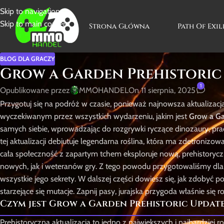
Skip to navigation
Skip to main content
Strona Główna
Path Of Exil
BLOG DLA GRACZY
Grow a Garden Prehistoric 
1
Opublikowane przez
MMOHANDEL
On 11 sierpnia, 2025
Przygotuj się na podróż w czasie, ponieważ najnowsza aktualizac
wyczekiwanym przez wszystkich wydarzeniu, jakim jest
Grow a Ga
samych siebie, wprowadzając do rozgrywki ryczące dinozaury, prad
tej aktualizacji debiutuje legendarna roślina, która ma zdetroniz
cała społeczność z zapartym tchem eksploruje nową, prehistorycz
nowych, jak i weteranów gry. Z tego powodu przygotowaliśmy dla 
wszystkie jego sekrety. W dalszej części dowiesz się, jak zdobyć 
starzejące się mutacje. Zapnij pasy, jurajska przygoda właśnie się 
Czym jest Grow a Garden Prehistoric Updat
Prehistoryczna aktualizacja to jedno z największych i najbardziej