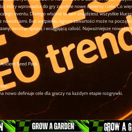
ci, który wprowadza do gry zupełnie nowe systemy i cele. Co wię
całego eventu. Dlatego właśnie to tam znajdziesz wszystkie kluczo
 z nowościami. Bez wątpienia, ogrom zawartości może na początku
czony
, tworząc spójną i wciągającą całość. Najważniejsze nowości, 
Ancient Seed Pack.
.
ate.
a nowo definiuje cele dla graczy na każdym etapie rozgrywki.