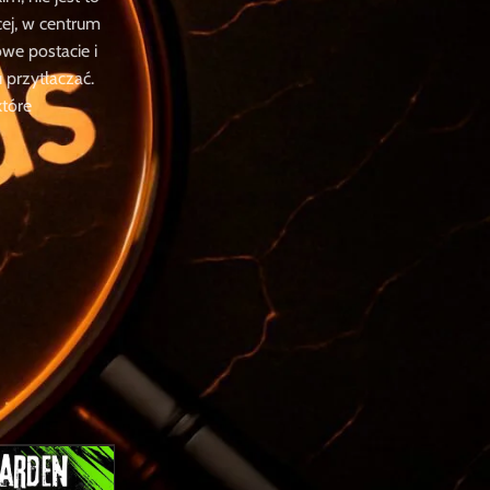
cej, w centrum
we postacie i
 przytłaczać.
które
XenoxMT2
Diablo 4
Smocze Yangi
Złoto i Ekwipunek
Jedyny taki sklep w
Polsce
Jako jedyny polski sklep MMORPG,
gwarantujemy
błyskawiczną
dostawę
(nawet w 15 minut) i w
pełni
bezpieczne transakcje
. Nasz
Polski support
jest dostępny 24/7,
gotowy pomóc w każdej chwili.