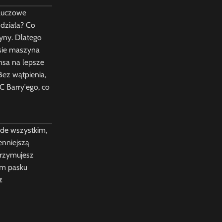
kluczowe
 działa? Co
yny. Dlatego
asie maszyna
nsa na lepsze
Bez wątpienia,
C Barry'ego, co
ede wszystkim,
enniejszą
trzymujesz
ym pasku
z