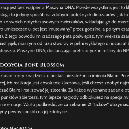
zacji jest bez wątpienia
Maszyna DNA
. Przede wszystkim, jest to 
bsługa to jedyny sposób na zdobycie potężnych dinozaurów. Jak to
nego ze swoich dotychczasowych zwierzaków, wkładając go do masz
Po umieszczeniu, pet jest "mutowany" przez godzinę, a po tym cz
s)
. Z tego powodu im rzadszego peta poświęcisz, tym większa sza
miast jajek, maszyna od razu stworzy w pełni wyklutego dinozaura! 
 ulepszać Maszynę DNA, dostarczając prehistoryczne rośliny do NP
zdobycia Bone Blossom
ń, który znajdziesz u postaci niezależnej o imieniu
Blaire
. Prz
, ich realizacja jest absolutnie kluczowa, jeśli chcesz zdobyć najc
dzać Blaire i realizować jej zlecenia. Za każde wykonane zadanie o
ej punktów zbierzesz, tym lepsze nagrody odblokujesz na specjaln
ksze emocje. Warto podkreślić, że
za zebranie 21 "ticków" otrzymas
dyny pewny sposób na jej zdobycie.
owa Nagroda