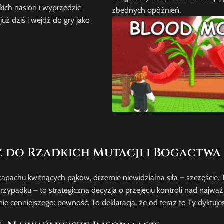
ich nasion i wyprzedzić
zbędnych opóźnień.
już dziś i wejdź do gry jako
 do Rzadkich Mutacji i Bogactwa
zapachu kwitnących pąków, drzemie niewidzialna siła – szczęście.
 przypadku – to strategiczna decyzja o przejęciu kontroli nad naj
nie cenniejszego: pewność. To deklaracja, że od teraz to Ty dyktu