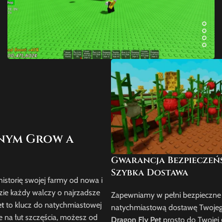
nym Grow a
Gwarancja Bezpieczeńs
Szybka Dostawa
istorię swojej farmy od nowa i
zie każdy walczy o najrzadsze
Zapewniamy w pełni bezpieczne t
et
to klucz do natychmiastowej
natychmiastową dostawę Twoje
ie na łut szczęścia, możesz od
Dragon Fly Pet
prosto do Twojej 