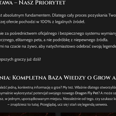
tawa – Nasz Priorytet
jest absolutnym fundamentem. Dlatego cały proces pozyskania 
ej ofercie pochodzi w 100% z legalnych źródeł.
ie za pośrednictwem oficjalnego i bezpiecznego systemu wymiany
znego, elitarnego peta, a nie podróbkę z niepewnego źródła.
ami na czacie na żywo, aby natychmiastowo odebrać swoją legendę 
epszych graczy już dziś!
a: Kompletna Baza Wiedzy o Grow a
naleźć jedną, konkretną informację o grze? My też. Właśnie dlatego stworzy
aksymalnie wykorzystać potencjał swojego nowego
Dragon Fly Pet
? A może szu
jesz, w jednym, uporządkowanym miejscu. Niezależnie od tego, czy szukasz 
– znajdziesz to tutaj. Przeglądaj, ucz się i stań się legendą serwera.