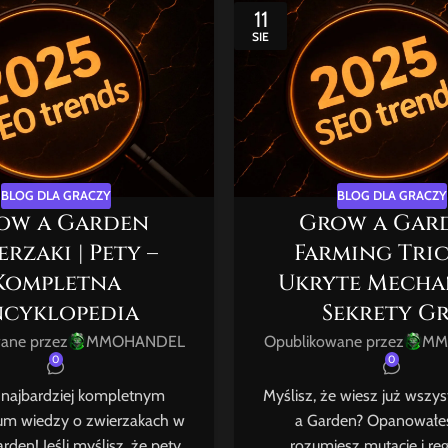
11
SIE
BLOG DLA GRACZY
BLOG DLA GRACZY
ow a Garden
Grow a Gar
rzaki | Pety –
Farming Tric
Kompletna
Ukryte Mechan
ncyklopedia
Sekrety G
ane przez
MMOHANDEL
Opublikowane przez
MM
0
0
 najbardziej kompletnym
Myślisz, że wiesz już wszy
m wiedzy o zwierzakach w
a Garden? Opanowałeś
den! Jeśli myślisz, że pety
rozumiesz mutacje i reg