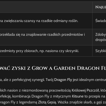
Najle
a zwiększaniu szansy na rzadkie odmiany roślin.
Świado
przekłada się na znajdowanie rzadkich przedmiotów i
Zdoby
dropó
ioty przy zbiorach, np. nasiona czy skrzynki.
Szybki
zować zyski z Grow a Garden Dragon F
ale z perfekcyjnej synergii. Twój
Dragon Fly
jest idealnym centr
dkich nasion z niezmordowaną pracowitością
Królowej Pszczół
, kt
erfekcję, kombinacja Dragon Fly z mitycznym
Kitsune
to przepis na
Dragon Fly z legendarną
Złotą Gęsią
. Ważka znajdzie skarb, a gęś z