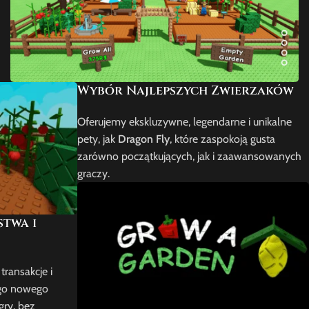
Wybór Najlepszych Zwierzaków
Oferujemy ekskluzywne, legendarne i unikalne
pety, jak
Dragon Fly
, które zaspokoją gusta
zarówno początkujących, jak i zaawansowanych
graczy.
twa i
ransakcje i
go nowego
gry, bez