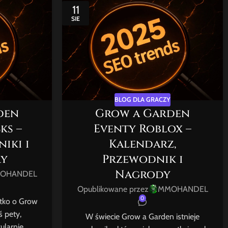
11
SIE
BLOG DLA GRACZY
den
Grow a Garden
ks –
Eventy Roblox –
iki i
Kalendarz,
ry
Przewodnik i
Nagrody
OHANDEL
Opublikowane przez
MMOHANDEL
0
stko o Grow
 pety,
W świecie Grow a Garden istnieje
ularnie