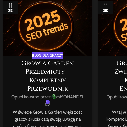
11
11
SIE
SIE
BLOG DLA GRACZY
Grow a Garden
Gr
Przedmioty –
Zwie
Kompletny
Przewodnik
E
Opublikowane przez
MMOHANDEL
Opublikow
0
W świecie Grow a Garden większość
Witaj w
graczy skupia całą swoją uwagę na
kompendiu
dwóch filarach sukcesu: zdobywaniu
Grow a Gar