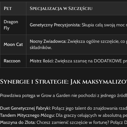
Pet
Specjalizacja w Szczęściu
Dragon
Genetyczny Precyzjonista:
Skupia całą swoją moc n
Fly
Nocny Zwiadowca:
Zwiększa ogólne szczęście, co 
Moon Cat
składników.
Raccoon
Mistrz Ilości:
Zwiększa szansę na DODATKOWE przedm
Synergie i Strategie: Jak maksymali
Prawdziwa potęga w Grow a Garden nie pochodzi z jednego źródła, 
Duet Genetycznej Fabryki:
Połącz jego talent do znajdowania rza
Tandem Mitycznego Mózgu:
Dla graczy celujących w absolutną p
Maszyna do Złota:
Chcesz zamienić szczęście w fortunę? Połącz 