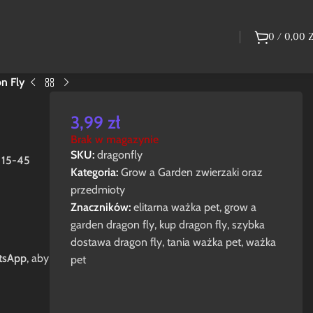
0
/
0,00
n Fly
3,99
zł
Brak w magazynie
SKU:
dragonfly
w
15-45
Kategoria:
Grow a Garden zwierzaki oraz
przedmioty
Znaczników:
elitarna ważka pet
,
grow a
garden dragon fly
,
kup dragon fly
,
szybka
dostawa dragon fly
,
tania ważka pet
,
ważka
tsApp
, aby
pet