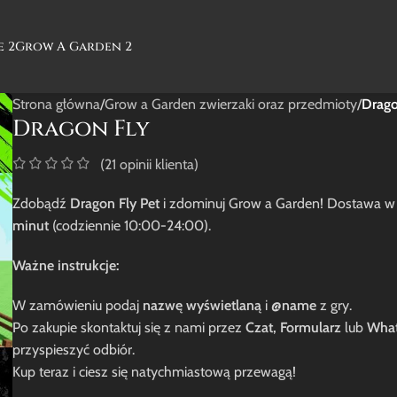
e 2
Grow A Garden 2
Strona główna
/
Grow a Garden zwierzaki oraz przedmioty
/
Drago
Dragon Fly
(
21
opinii klienta)
Zdobądź
Dragon Fly Pet
i zdominuj Grow a Garden! Dostawa 
minut
(codziennie 10:00-24:00).
Ważne instrukcje:
W zamówieniu podaj
nazwę wyświetlaną
i
@name
z gry.
Po zakupie skontaktuj się z nami przez
Czat, Formularz
lub
Wha
przyspieszyć odbiór.
Kup teraz i ciesz się natychmiastową przewagą!