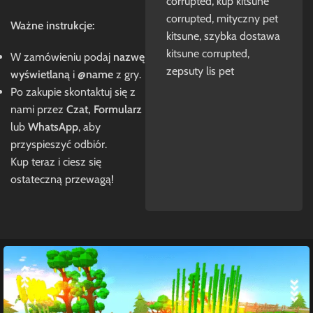
corrupted
,
kup kitsune
corrupted
,
mityczny pet
Ważne instrukcje:
kitsune
,
szybka dostawa
kitsune corrupted
,
W zamówieniu podaj
nazwę
zepsuty lis pet
wyświetlaną
i
@name
z gry.
Po zakupie skontaktuj się z
nami przez
Czat, Formularz
lub
WhatsApp
, aby
przyspieszyć odbiór.
Kup teraz i ciesz się
ostateczną przewagą!