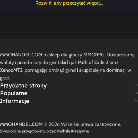
Nazwa
E-mail
MMOHANDEL.COM to sklep dla graczy MMORPG. Dostarczamy
waluty i przedmioty do gier takich jak
Path of Exile 2
oraz
XenoxMT2
, pomagając ominąć grind i skupić się na dominacji w
Zapamiętaj moje dane w tej przeglądarce podczas pisania
grze.
kolejnych komentarzy.
Przydatne strony
Popularne
Informacje
20 opinii dla
Kitsune Corrupted
MMOHANDEL.COM
© 2026 Wszelkie prawa zastrzeżone.
Sklep online przygotowany przez Podhale Kreatywne