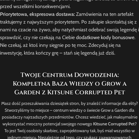
przed wszelkimi konsekwencjami.
Priorytetowa, ekspresowa dostawa:
Zamówienia na ten artefakt
traktujemy z najwyższym priorytetem. Po zakupie skontaktuj się z
nami na czacie na żywo, aby natychmiast odebrać swoją legendę i
sprawdzić, czy nie czekają na Ciebie
dodatkowe kody bonusowe
.
Nie czekaj, aż ktoś inny sięgnie po tę moc. Zdecyduj się na
inwestycję, która kończy grę – stań się legendą już dziś.
Twoje Centrum Dowodzenia:
Kompletna Baza Wiedzy o Grow a
Garden z Kitsune Corrupted Pet
Masz dość przeszukiwania dziesiątek stron, by znaleźć informacje dla elity?
Stworzyliśmy to miejsce – centrum wiedzy o świecie Grow a Garden dla
posiadaczy najrzadszych przedmiotów. Chcesz wiedzieć, jak maksymalnie
wykorzystać mroczny potencjał swojego nowego
Kitsune Corrupted Pet
?
To jest Twój osobisty skarbiec, zaprojektowany tak, byś miał wszystko w
jednym miejscu. Niezależnie od tego, czy szukasz zaawansowanych