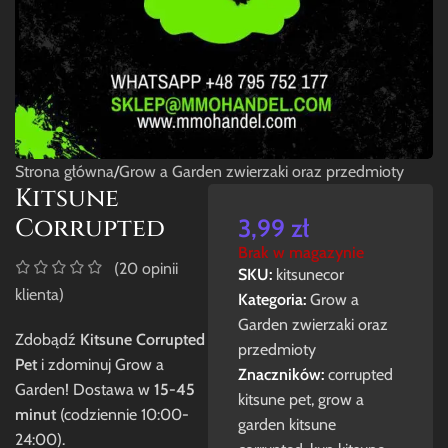
Strona główna
/
Grow a Garden zwierzaki oraz przedmioty
Kitsune
Corrupted
3,99
zł
Brak w magazynie
(
20
opinii
SKU:
kitsunecor
klienta)
Kategoria:
Grow a
Garden zwierzaki oraz
Zdobądź
Kitsune Corrupted
przedmioty
Pet
i zdominuj Grow a
Znaczników:
corrupted
Garden! Dostawa w
15-45
kitsune pet
,
grow a
minut
(codziennie 10:00-
garden kitsune
24:00).