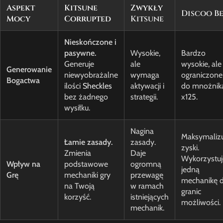
Aspekt
Kitsune
Zwykły
Discoo B
Mocy
Corrupted
Kitsune
Nieskończone i
pasywne.
Wysokie,
Bardzo
Generuje
ale
wysokie, ale
Generowanie
niewyobrażalne
wymaga
ograniczone
Bogactwa
ilości
Sheckles
aktywacji i
do mnożnik
bez żadnego
strategii.
x125.
wysiłku.
Nagina
Maksymalizu
Łamie zasady.
zasady.
zyski.
Zmienia
Daje
Wykorzystuj
Wpływ na
podstawowe
ogromną
jedną
Grę
mechaniki gry
przewagę
mechanikę 
na Twoją
w ramach
granic
korzyść.
istniejących
możliwości.
mechanik.