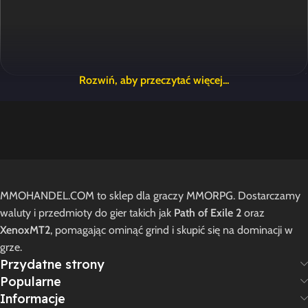
Nazwa
E-mail
MMOHANDEL.COM to sklep dla graczy MMORPG. Dostarczamy
waluty i przedmioty do gier takich jak
Path of Exile 2
oraz
Zapamiętaj moje dane w tej przeglądarce podczas pisania
XenoxMT2
, pomagając ominąć grind i skupić się na dominacji w
kolejnych komentarzy.
grze.
Przydatne strony
Popularne
Informacje
Opinie