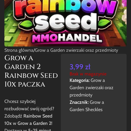
Strona główna
/
Grow a Garden zwierzaki oraz przedmioty
Grow a
Garden 2
3,99
zł
Rainbow Seed
Brak w magazynie
Kategoria:
Grow a
10x paczka
Garden zwierzaki oraz
przedmioty
Chcesz szybciej
Znacznik:
Grow a
rozbudować swój ogród?
Garden Sheckles
Zdobądź
Rainbow Seed
10x
w
Grow a Garden 2
!
Dostawa w
5-25 minut
.