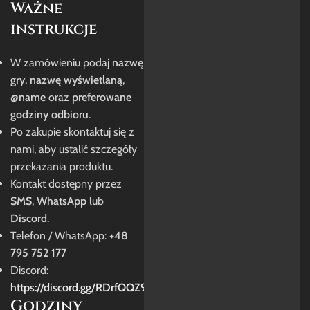
Ważne
instrukcje
W zamówieniu podaj
nazwę
gry
,
nazwę wyświetlaną
,
@name
oraz
preferowane
godziny odbioru
.
Po zakupie skontaktuj się z
nami, aby ustalić szczegóły
przekazania produktu.
Kontakt dostępny przez
SMS
,
WhatsApp
lub
Discord
.
Telefon / WhatsApp:
+48
795 752 177
Discord:
https://discord.gg/RDrfQQZ9e
Godziny