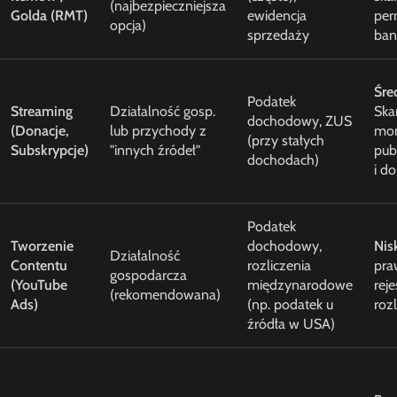
(najbezpieczniejsza
Golda (RMT)
ewidencja
per
opcja)
sprzedaży
ban
Śre
Podatek
Streaming
Działalność gosp.
Ska
dochodowy, ZUS
(Donacje,
lub przychody z
mon
(przy stałych
Subskrypcje)
"innych źródeł"
pub
dochodach)
i do
Podatek
Tworzenie
dochodowy,
Nis
Działalność
Contentu
rozliczenia
pra
gospodarcza
(YouTube
międzynarodowe
reje
(rekomendowana)
Ads)
(np. podatek u
roz
źródła w USA)