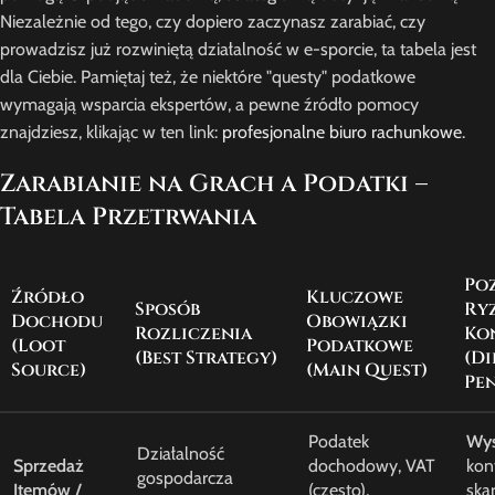
Niezależnie od tego, czy dopiero zaczynasz zarabiać, czy
prowadzisz już rozwiniętą działalność w e-sporcie, ta tabela jest
dla Ciebie. Pamiętaj też, że niektóre "questy" podatkowe
wymagają wsparcia ekspertów, a pewne źródło pomocy
znajdziesz, klikając w ten link:
profesjonalne biuro rachunkowe
.
Zarabianie na Grach a Podatki –
Tabela Przetrwania
Po
Źródło
Kluczowe
Sposób
Ryz
Dochodu
Obowiązki
Rozliczenia
Ko
(Loot
Podatkowe
(Best Strategy)
(Di
Source)
(Main Quest)
Pen
Podatek
Wys
Działalność
Sprzedaż
dochodowy, VAT
kont
gospodarcza
Itemów /
(często),
ska