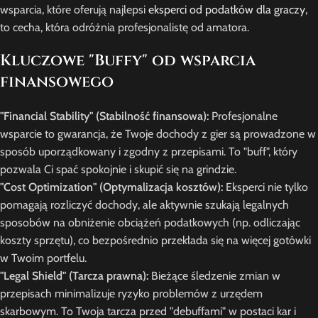
wsparcia, które oferują najlepsi
eksperci od podatków dla graczy
,
to cecha, która odróżnia profesjonalistę od amatora.
Kluczowe "Buffy" od wsparcia
finansowego
"Financial Stability" (Stabilność finansowa):
Profesjonalne
wsparcie to gwarancja, że Twoje dochody z gier są prowadzone w
sposób uporządkowany i zgodny z przepisami. To "buff", który
pozwala Ci spać spokojnie i skupić się na grindzie.
"Cost Optimization" (Optymalizacja kosztów):
Eksperci nie tylko
pomagają rozliczyć dochody, ale aktywnie szukają legalnych
sposobów na obniżenie obciążeń podatkowych (np. odliczając
koszty sprzętu), co bezpośrednio przekłada się na więcej gotówki
w Twoim portfelu.
"Legal Shield" (Tarcza prawna):
Bieżące śledzenie zmian w
przepisach minimalizuje ryzyko problemów z urzędem
skarbowym. To Twoja tarcza przed "debuffami" w postaci kar i