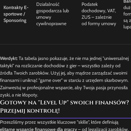
Bar
Działalność
Podatek
Kontrakty E-
duż
gospodarcza lub
dochodowy, VAT,
sportowe /
for
umowy
ZUS – zależnie
Sponsoring
są 
cywilnoprawne
od formy umowy
lup
Werdykt:
Ta tabela jasno pokazuje, że nie ma jednej "uniwersalnej
taktyki" na rozliczanie dochodów z gier – wszystko zależy od
źródła Twoich zarobków. Użyj jej, aby mądrze zarządzać swoimi
finansami i uniknąć "game over" w starciu z urzędem skarbowym.
Zainwestuj w profesjonalne wsparcie, aby Twoja pasja przynosiła
zyski, a nie kłopoty.
Gotowy na "Level Up" swoich finansów?
Przejmij kontrolę!
Przeszliśmy przez wszystkie kluczowe "skille", które definiują
elitarne wsparcie finansowe dla graczy
– od legalizacji zarobków,