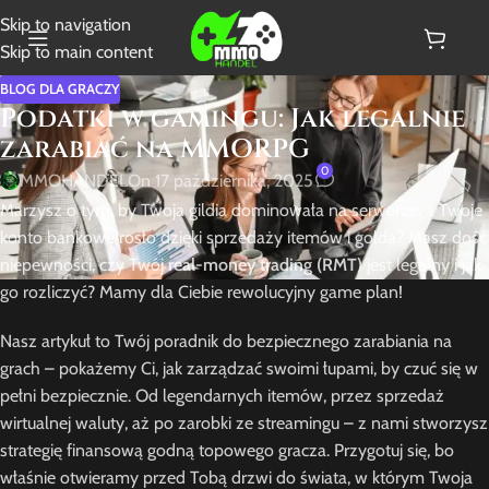
Skip to navigation
Skip to main content
BLOG DLA GRACZY
Podatki w gamingu: Jak legalnie
zarabiać na MMORPG
0
MMOHANDEL
On 17 października, 2025
Marzysz o tym, by Twoja gildia dominowała na serwerze, a Twoje
konto bankowe rosło dzięki sprzedaży itemów i golda? Masz dość
niepewności, czy Twój
real-money trading (RMT)
jest legalny i jak
go rozliczyć? Mamy dla Ciebie rewolucyjny game plan!
Nasz artykuł to Twój poradnik do bezpiecznego zarabiania na
grach – pokażemy Ci, jak zarządzać swoimi łupami, by czuć się w
pełni bezpiecznie. Od legendarnych itemów, przez sprzedaż
wirtualnej waluty, aż po zarobki ze streamingu – z nami stworzysz
strategię finansową godną topowego gracza. Przygotuj się, bo
właśnie otwieramy przed Tobą drzwi do świata, w którym Twoja