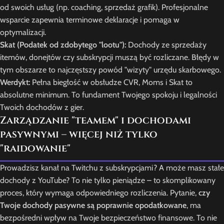
od swoich usług (np. coaching, sprzedaż grafik). Profesjonalne
wsparcie zapewnia terminowe deklaracje i pomaga w
optymalizacji.
Skat (Podatek od zdobytego "lootu"):
Dochody ze sprzedaży
itemów, donejtów czy subskrypcji muszą być rozliczane. Błędy w
tym obszarze to najczęstszy powód "wizyty" urzędu skarbowego.
Werdykt:
Pełna biegłość w obsłudze CVR, Moms i Skat to
absolutne minimum. To fundament Twojego spokoju i legalności
Twoich dochodów z gier.
Zarządzanie "teamem" i dochodami
pasywnymi – więcej niż tylko
"raidowanie"
Prowadzisz kanał na Twitchu z subskrypcjami? A może masz stałe
dochody z YouTube? To nie tylko pieniądze – to skomplikowany
proces, który wymaga odpowiedniego rozliczenia. Pytanie,
czy
Twoje dochody pasywne są poprawnie opodatkowane
, ma
bezpośredni wpływ na Twoje bezpieczeństwo finansowe. To nie