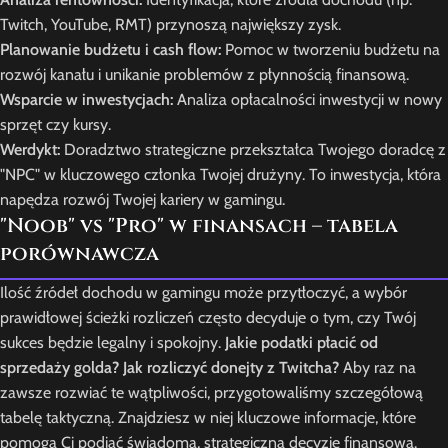
Twitch, YouTube, RMT) przynoszą największy zysk.
Planowanie budżetu i cash flow:
Pomoc w tworzeniu budżetu na
rozwój kanału i unikanie problemów z płynnością finansową.
Wsparcie w inwestycjach:
Analiza opłacalności inwestycji w nowy
sprzęt czy kursy.
Werdykt:
Doradztwo strategiczne przekształca Twojego doradcę z
"NPC" w kluczowego członka Twojej drużyny. To inwestycja, która
napędza rozwój Twojej kariery w gamingu.
"Noob" vs "Pro" w finansach – tabela
porównawcza
Ilość źródeł dochodu w gamingu może przytłoczyć, a wybór
prawidłowej ścieżki rozliczeń często decyduje o tym, czy Twój
sukces będzie legalny i spokojny.
Jakie podatki płacić od
sprzedaży golda? Jak rozliczyć donejty z Twitcha?
Aby raz na
zawsze rozwiać te wątpliwości, przygotowaliśmy szczegółową
tabelę taktyczną. Znajdziesz w niej kluczowe informacje, które
pomogą Ci podjąć świadomą, strategiczną decyzję finansową.