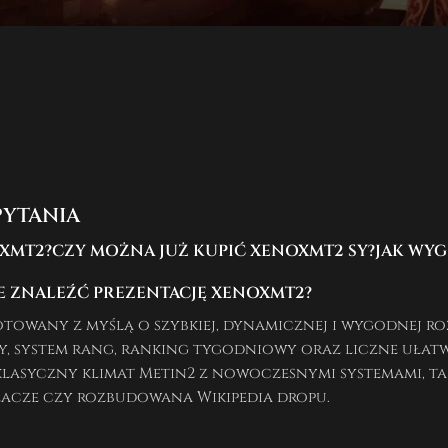
PYTANIA
OXMT2?
CZY MOŻNA JUŻ KUPIĆ XENOXMT2 SY?
JAK WY
E ZNALEŹĆ PREZENTACJĘ XENOXMT2?
towany z myślą o szybkiej, dynamicznej i wygodnej ro
y, system rang, ranking tygodniowy oraz liczne ułatw
lasyczny klimat Metin2 z nowoczesnymi systemami, tak
alacze czy rozbudowana Wikipedia dropu.