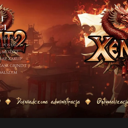
i
ci
 graczy
 postać i
ę możesz
raz zakup
asz grind i
 dalszym