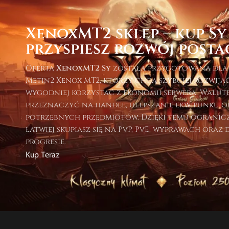
XenoxMT2 sklep – kup Sy 
przyspiesz rozwój posta
Oferta
XenoxMT2 Sy
została przygotowana dla
Metin2 Xenox MT2, którzy chcą szybciej rozwijać
wygodniej korzystać z ekonomii serwera. Walut
przeznaczyć na handel, ulepszanie ekwipunku o
potrzebnych przedmiotów. Dzięki temu ogranicz
łatwiej skupiasz się na PvP, PvE, wyprawach oraz
progresie.
Kup Teraz