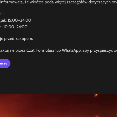
oinformowała, że wkrótce poda więcej szczegółów dotyczących otw
i:
ątek: 15:00–24:00
la: 10:00–24:00
je przed zakupem:
aktuj się przez
Czat
,
Formularz
lub
WhatsApp
, aby przyspieszyć o
ęcej