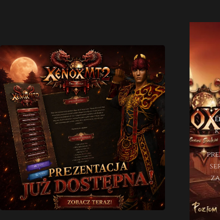
Xe
k
pre
se
z