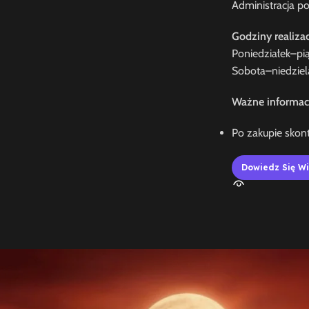
Administracja p
Godziny realizacj
Poniedziałek–pi
Sobota–niedzie
Ważne informac
Po zakupie skont
Dowiedz Się Wi