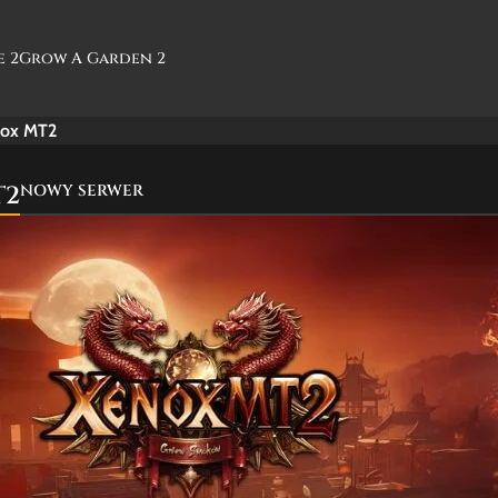
e 2
Grow A Garden 2
nox MT2
NOWY SERWER
T2