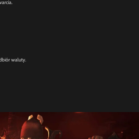
arcia.
dbiór waluty.