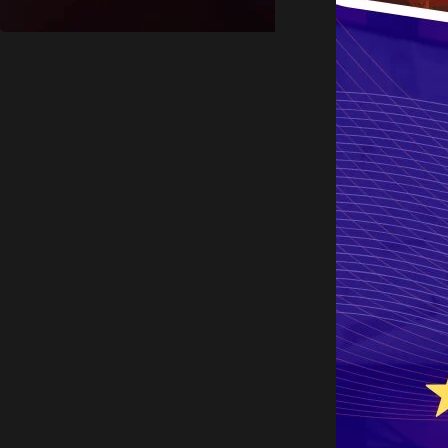
XenoxMT2
XenoxMT2 sklep
w MMOHANDEL
to miejsce dla graczy, którzy
chcą szybko i wygodnie kupić
Sy, walutę oraz przedmioty do
Metin2 Xenox MT2
. Oferujemy
sprawną realizację zamówień,
bezpieczną dostawę i wsparcie
dla osób, które chcą
przyspieszyć rozwój postaci bez
długiego grindu.
To wygodna alternatywa dla
szukania przypadkowych ofert
XenoxMT2 na Allegro.