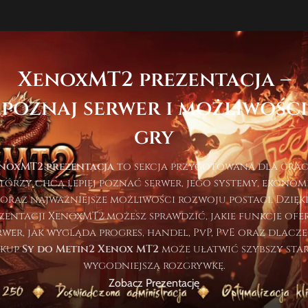
XenoxMT2 prezentacja –
poznaj serwer i możliwości
gry
noxMT2 prezentacja
to sekcja przygotowana dla grac
tórzy chcą lepiej poznać serwer, jego systemy, ekonom
oraz najważniejsze możliwości rozwoju postaci. Dzięk
zentacji XenoxMT2 możesz sprawdzić, jakie funkcje ofe
rwer, jak wygląda progres, handel, PvP, PvE oraz dlacz
akup
Sy do Metin2 Xenox MT2
może ułatwić szybszy star
wygodniejszą rozgrywkę.
Zobacz Prezentację