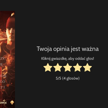
Twoja opinia jest ważna
zy,
Kliknij gwiazdkę, aby oddać głos!
ię
i
ruje
5
/5 (
4
głosów)
ego
t i