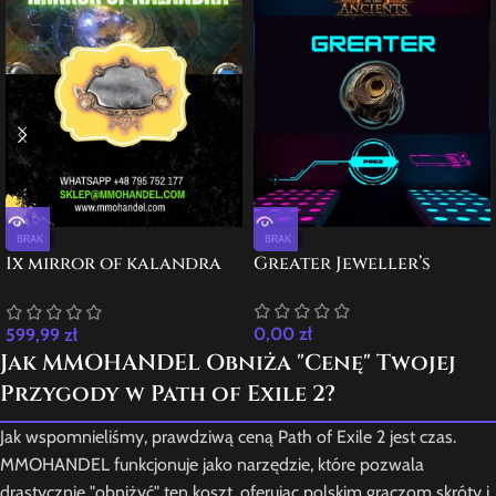
BRAK
BRAK
1x mirror of kalandra
Greater Jeweller’s
liga sezon
0,00
zł
599,99
zł
Jak MMOHANDEL Obniża "Cenę" Twojej
Przygody w Path of Exile 2?
Jak wspomnieliśmy, prawdziwą ceną Path of Exile 2 jest czas.
MMOHANDEL funkcjonuje jako narzędzie, które pozwala
drastycznie "obniżyć" ten koszt, oferując polskim graczom skróty i