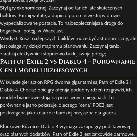
zaplanować swoje wydatki.
Styl gry ekonomicznej
: Zaczynaj od tanich, ale skutecznych
buildów. Farmij walutę, a dopiero potem inwestuj w drogie,
wyspecjalizowane postacie. To najbezpieczniejsza droga do
bogactwa i potęgi w Wraeclast.
Werdykt:
Koszt najlepszych buildów może być astronomiczny, ale
jest osiągalny dzięki mądremu planowaniu. Zaczynaj tanio,
zarabiaj efektywnie i stopniowo buduj swoją potęgę.
Path of Exile 2 vs Diablo 4 – Porównanie
Cen i Modeli Biznesowych
W świecie gier action RPG dwoma gigantami są Path of Exile 2 i
Diablo 4. Chociaż obie gry oferują podobny rdzeń rozgrywki, ich
modele biznesowe stoją na przeciwnych biegunach. To
porównanie jasno pokazuje, dlaczego "cena" POE2 jest
postrzegana jako znacznie bardziej przyjazna dla gracza.
Kluczowe Różnice
: Diablo 4 wymaga zakupu gry podstawowej
oraz płatnych dodatków. Path of Exile 2 jest całkowicie darmowe.