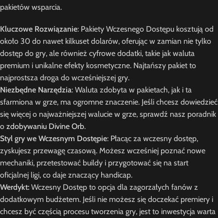
pakietów wsparcia.
Kluczowe Rozwiązanie
: Pakiety Wczesnego Dostępu kosztują od
około 30 do nawet kilkuset dolarów, oferując w zamian nie tylko
dostęp do gry, ale również cyfrowe dodatki, takie jak waluta
premium i unikalne efekty kosmetyczne. Najtańszy pakiet to
najprostsza droga do wcześniejszej gry.
Niezbędne Narzędzia
: Waluta zdobyta w pakietach, jak i ta
sfarmiona w grze, ma ogromne znaczenie. Jeśli chcesz dowiedzieć
się więcej o najważniejszej walucie w grze, sprawdź nasz poradnik
o
zdobywaniu Divine Orb
.
Styl gry we Wczesnym Dostępie
: Płacąc za wczesny dostęp,
zyskujesz przewagę czasową. Możesz wcześniej poznać nowe
mechaniki, przetestować buildy i przygotować się na start
oficjalnej ligi, co daje znaczący handicap.
Werdykt:
Wczesny Dostęp to opcja dla zagorzałych fanów z
dodatkowym budżetem. Jeśli nie możesz się doczekać premiery i
chcesz być częścią procesu tworzenia gry, jest to inwestycja warta