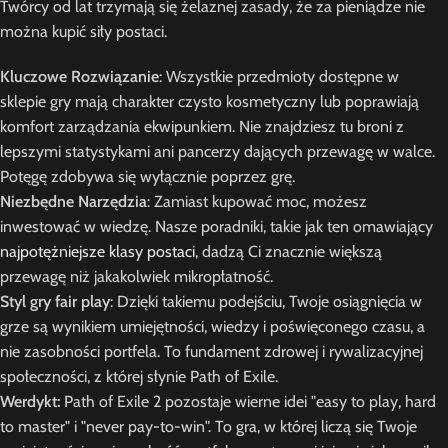
Twórcy od lat trzymają się żelaznej zasady, że za pieniądze nie
można kupić siły postaci.
Kluczowe Rozwiązanie
: Wszystkie przedmioty dostępne w
sklepie gry mają charakter czysto kosmetyczny lub poprawiają
komfort zarządzania ekwipunkiem. Nie znajdziesz tu broni z
lepszymi statystykami ani pancerzy dających przewagę w walce.
Potęgę zdobywa się wyłącznie poprzez grę.
Niezbędne Narzędzia
: Zamiast kupować moc, możesz
inwestować w wiedzę. Nasze poradniki, takie jak ten omawiający
najpotężniejsze klasy postaci
, dadzą Ci znacznie większą
przewagę niż jakakolwiek mikropłatność.
Styl gry fair play
: Dzięki takiemu podejściu, Twoje osiągnięcia w
grze są wynikiem umiejętności, wiedzy i poświęconego czasu, a
nie zasobności portfela. To fundament zdrowej i rywalizacyjnej
społeczności, z której słynie Path of Exile.
Werdykt:
Path of Exile 2 pozostaje wierne idei "easy to play, hard
to master" i "never pay-to-win". To gra, w której liczą się Twoje