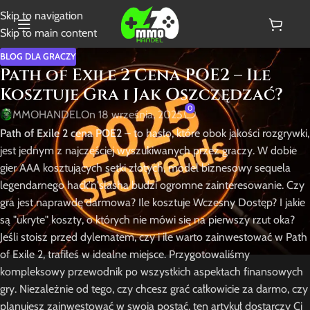
Skip to navigation
Skip to main content
BLOG DLA GRACZY
Path of Exile 2 Cena POE2 – Ile
Kosztuje Gra i Jak Oszczędzać?
0
MMOHANDEL
On 18 września, 2025
Path of Exile 2 cena POE2
– to hasło, które obok jakości rozgrywki,
jest jednym z najczęściej wyszukiwanych przez graczy. W dobie
gier AAA kosztujących setki złotych, model biznesowy sequela
legendarnego hack'n'slasha budzi ogromne zainteresowanie. Czy
gra jest naprawdę darmowa? Ile kosztuje Wczesny Dostęp? I jakie
są "ukryte" koszty, o których nie mówi się na pierwszy rzut oka?
Jeśli stoisz przed dylematem, czy i ile warto zainwestować w Path
of Exile 2, trafiłeś w idealne miejsce. Przygotowaliśmy
kompleksowy przewodnik po wszystkich aspektach finansowych
gry. Niezależnie od tego, czy chcesz grać całkowicie za darmo, czy
planujesz zainwestować w swoją postać, ten artykuł dostarczy Ci