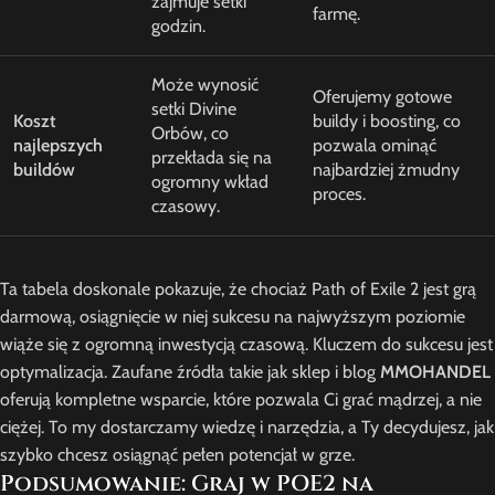
zajmuje setki
farmę.
godzin.
Może wynosić
Oferujemy gotowe
setki Divine
Koszt
buildy i boosting, co
Orbów, co
najlepszych
pozwala ominąć
przekłada się na
buildów
najbardziej żmudny
ogromny wkład
proces.
czasowy.
Ta tabela doskonale pokazuje, że chociaż Path of Exile 2 jest grą
darmową, osiągnięcie w niej sukcesu na najwyższym poziomie
wiąże się z ogromną inwestycją czasową. Kluczem do sukcesu jest
optymalizacja. Zaufane źródła takie jak sklep i blog
MMOHANDEL
oferują kompletne wsparcie, które pozwala Ci grać mądrzej, a nie
ciężej. To my dostarczamy wiedzę i narzędzia, a Ty decydujesz, jak
szybko chcesz osiągnąć pełen potencjał w grze.
Podsumowanie: Graj w POE2 na