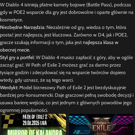
W Diablo 4 istnieją płatne karnety bojowe (Battle Pass), podczas
gdy w POE2 wsparcie dla gry jest dobrowolne i oparte głównie na
kosmetyce.
Niezbędne Narzędzia
: Niezależnie od gry, wiedza o tym, która
postać jest najlepsza, jest kluczowa. Zarówno w D4, jak i POE2,
gracze szukają informacji o tym, jaka jest
najlepsza klasa w
obecnej mecie
.
Styl gry a portfel
: W Diablo 4 musisz zapłacić z góry, aby w ogóle
zacząć grać. W Path of Exile 2 możesz grać za darmo przez
tysiące godzin i zdecydować się na wsparcie twórców dopiero
wtedy, gdy uznasz, że są tego warci.
Werdykt:
Model biznesowy Path of Exile 2 jest bezdyskusyjnie
bardziej pro-konsumencki. Daje graczowi pełną swobodę decyzji i
usuwa barierę wejścia, co jest jednym z głównych powodów jego
ogromnej popularności.