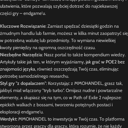
ułatwienia, które pozwalają szybciej dotrzeć do najciekawszej
części gry – endgame'u.
Kluczowe Rozwiązanie
: Zamiast spędzać dziesiątki godzin na
żmudnym handlu lub farmie, możesz w kilka minut zaopatrzyć się
w potrzebną walutę lub przedmioty. To wymiana niewielkiej
kwoty pieniędzy na ogromną oszczędność czasu.
Niezbędne Narzędzia
: Nasz portal to także kompendium wiedzy.
Artykuły takie jak ten, w którym wyjaśniamy,
jak grać w POE2 bez
znajomości języka
, również oszczędzają Twój czas, eliminując
potrzebę samodzielnego researchu.
Styl gry "z dopalaczem"
: Korzystając z MMOHANDEL, grasz tak,
jakbyś miał włączony "tryb turbo". Omijasz nudne i powtarzalne
elementy, a skupiasz się na tym, co w Path of Exile 2 najlepsze:
epickich walkach z bossami, tworzeniu potężnych postaci i
eksploracji endgame'u.
Werdykt:
MMOHANDEL to inwestycja w Twój czas. To platforma
stworzona przez graczy dla graczy, która rozumie, że nie każdy