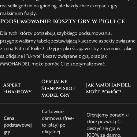
ma setki godzin na grinding, ale każdy chce czerpać z gry
maksimum frajdy.
Podsumowanie: Koszty Gry w Pigułce
Dla tych, którzy potrzebują szybkiego podsumowania,
przygotowaliśmy tabelę zestawiającą kluczowe aspekty związane
z ceną Path of Exile 2. Użyj jej jako ściągawki, by zrozumieć, jakie
są oficjalne i "ukryte" koszty związane z grą, oraz jak
MMOHANDEL może pomóc Ci je zoptymalizować.
Oficjalne
Aspekt
Jak MMOHANDEL
Stanowisko /
Finansowy
Może Pomóc?
Model Gry
Całkowicie
Oferujemy poradniki,
Cena
darmowa (free-
które pozwolą Ci
podstawowej
to-play) po
cieszyć się grą w
gry
oficjalnej
100% za darmo.