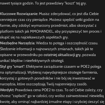
nawet tysiące godzin. To jest prawdziwy "koszt" tej gry.
Kluczowe Rozwiązanie
: Musisz zdecydować, co jest dla Ciebie
cenniejsze: czas czy pieniądze. Możesz spędzić setki godzin na
farmie, aby zdobyć wymarzony przedmiot, albo skorzystać z
platform takich jak MMOHANDEL, aby przyspieszyć ten proces i
skupić się na najciekawszych aspektach gry.
Niezbędne Narzędzia
: Wiedza to potęga i oszczędność czasu.
Śledzenie informacji o najnowszych zmianach, takich jak te
opisane w przewodniku po
ostatniej aktualizacji gry
, pozwala
unikać błędów i nieefektywnych strategii.
Styl gry "smart"
: Efektywne zarządzanie czasem w POE2 polega
na optymalizacji. Wybieraj najwydajniejsze strategie farmienia,
korzystaj z gotowych poradników i nie bój się inwestować w
narzędzia, które oszczędzają Twój najcenniejszy zasób.
Werdykt:
Prawdziwa cena POE2 to czas. To od Ciebie zależy, czy
chcesz "zapłacić" go w całości, czy wolisz zainwestować niewielką
kwotę, aby ominąć najbardziej żmudne etapy i szybciej cieszyć się