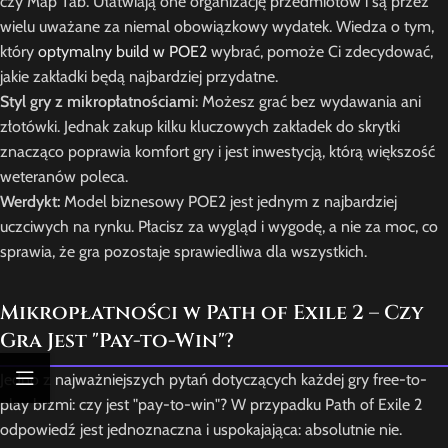
czy Map Tab. Ułatwiają one organizację przedmiotów i są przez
wielu uważane za niemal obowiązkowy wydatek. Wiedza o tym,
który
optymalny build w POE2
wybrać, pomoże Ci zdecydować,
jakie zakładki będą najbardziej przydatne.
Styl gry z mikropłatnościami
: Możesz grać bez wydawania ani
złotówki. Jednak zakup kilku kluczowych zakładek do skrytki
znacząco poprawia komfort gry i jest inwestycją, którą większość
weteranów poleca.
Werdykt:
Model biznesowy POE2 jest jednym z najbardziej
uczciwych na rynku. Płacisz za wygląd i wygodę, a nie za moc, co
sprawia, że gra pozostaje sprawiedliwa dla wszystkich.
Mikropłatności w Path of Exile 2 – Czy
Gra Jest "Pay-to-Win"?
Jedno z najważniejszych pytań dotyczących każdej gry free-to-
play brzmi: czy jest "pay-to-win"? W przypadku Path of Exile 2
odpowiedź jest jednoznaczna i uspokajająca: absolutnie nie.