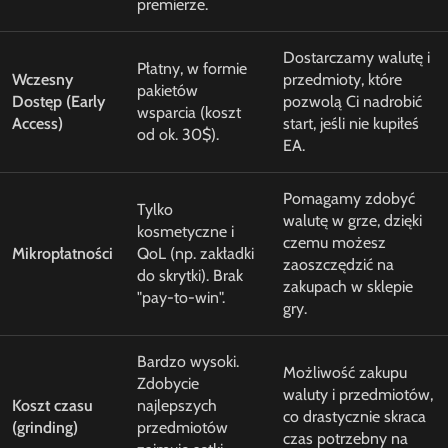
premierze.
Dostarczamy walutę i
Płatny, w formie
Wczesny
przedmioty, które
pakietów
Dostęp (Early
pozwolą Ci nadrobić
wsparcia (koszt
Access)
start, jeśli nie kupiłeś
od ok. 30$).
EA.
Pomagamy zdobyć
Tylko
walutę w grze, dzięki
kosmetyczne i
czemu możesz
Mikropłatności
QoL (np. zakładki
zaoszczędzić na
do skrytki). Brak
zakupach w sklepie
"pay-to-win".
gry.
Bardzo wysoki.
Możliwość zakupu
Zdobycie
waluty i przedmiotów,
Koszt czasu
najlepszych
co drastycznie skraca
(grinding)
przedmiotów
czas potrzebny na