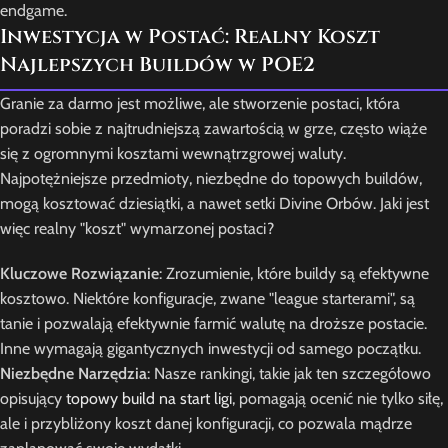
endgame.
Inwestycja w Postać: Realny Koszt
Najlepszych Buildów w POE2
Granie za darmo jest możliwe, ale stworzenie postaci, która
poradzi sobie z najtrudniejszą zawartością w grze, często wiąże
się z ogromnymi kosztami wewnątrzgrowej waluty.
Najpotężniejsze przedmioty, niezbędne do topowych buildów,
mogą kosztować dziesiątki, a nawet setki Divine Orbów. Jaki jest
więc realny "koszt" wymarzonej postaci?
Kluczowe Rozwiązanie
: Zrozumienie, które buildy są efektywne
kosztowo. Niektóre konfiguracje, zwane "league starterami", są
tanie i pozwalają efektywnie farmić walutę na droższe postacie.
Inne wymagają gigantycznych inwestycji od samego początku.
Niezbędne Narzędzia
: Nasze rankingi, takie jak ten szczegółowo
opisujący
topowy build na start ligi
, pomagają ocenić nie tylko siłę,
ale i przybliżony koszt danej konfiguracji, co pozwala mądrze