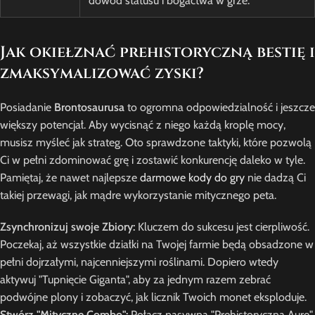
dowód statusu i bogactwa w grze.
Jak okiełznać prehistoryczną bestię i
zmaksymalizować zyski?
Posiadanie
Brontosaurusa
to ogromna odpowiedzialność i jeszcze
większy potencjał. Aby wycisnąć z niego każdą kroplę mocy,
musisz myśleć jak strateg. Oto sprawdzone taktyki, które pozwolą
Ci w pełni zdominować grę i zostawić konkurencję daleko w tyle.
Pamiętaj, że nawet najlepsze
darmowe kody do gry
nie dadzą Ci
takiej przewagi, jak mądre wykorzystanie mitycznego peta.
Zsynchronizuj swoje Zbiory:
Kluczem do sukcesu jest cierpliwość.
Poczekaj, aż wszystkie działki na Twojej farmie będą obsadzone w
pełni dojrzałymi, najcenniejszymi roślinami. Dopiero wtedy
aktywuj "Tupnięcie Giganta", aby za jednym razem zebrać
podwójne plony i zobaczyć, jak licznik Twoich monet eksploduje.
Stwórz "Mityczne Combo":
Połącz pasywną "Prehistoryczną Aurę"