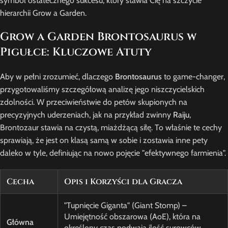
symbol ostatecznego sukcesu, który stawia Cię na szczycie
hierarchii Grow a Garden.
Grow a Garden Brontosaurus w
Pigułce: Kluczowe Atuty
Aby w pełni zrozumieć, dlaczego
Brontosaurus
to game-changer,
przygotowaliśmy szczegółową analizę jego niszczycielskich
zdolności. W przeciwieństwie do petów skupionych na
precyzyjnych uderzeniach, jak na przykład zwinny
Raiju
,
Brontozaur stawia na czystą, miażdżącą siłę. To właśnie te cechy
sprawiają, że jest on klasą samą w sobie i zostawia inne pety
daleko w tyle, definiując na nowo pojęcie "efektywnego farmienia".
Cecha
Opis i Korzyści dla Gracza
"Tupnięcie Giganta" (Giant Stomp) –
Umiejętność obszarowa (AoE), która na
Główna
określony czas podwaja ilość surowców