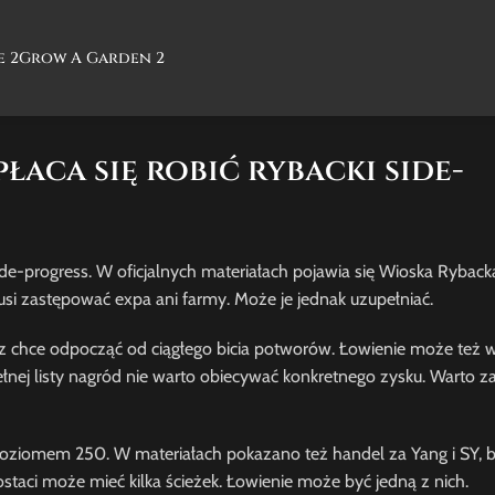
e 2
Grow A Garden 2
łaca się robić rybacki side-
de-progress. W oficjalnych materiałach pojawia się Wioska Rybacka
si zastępować expa ani farmy. Może je jednak uzupełniać.
 chce odpocząć od ciągłego bicia potworów. Łowienie może też w
nej listy nagród nie warto obiecywać konkretnego zysku. Warto za
ziomem 250. W materiałach pokazano też handel za Yang i SY, b
taci może mieć kilka ścieżek. Łowienie może być jedną z nich.