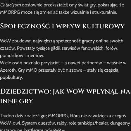
Cataclysm
dosłownie przekształcił cały świat gry, pokazując, że
MMORPG może się zmieniać także wizualnie i strukturalnie.
Społeczność i wpływ kulturowy
WoW zbudował
największą społeczność graczy online
swoich
czasów. Powstały tysiące gildii, serwisów fanowskich, forów,
poradników i memów.
Wiele osób poznało przyjaciół – a nawet partnerów – właśnie w
Azeroth. Gry MMO przestały być niszowe – stały się
częścią
popkultury
.
Dziedzictwo: jak WoW wpłynął na
inne gry
Trudno dziś znaleźć grę MMORPG, która nie zawdzięcza czegoś
WoW-owi. System questów, raidy, role tank/dps/healer, dungeony
instancyjne, battlegroundy PvP –