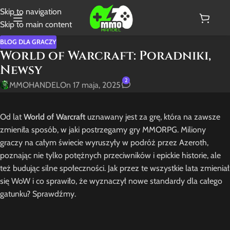
Skip to navigation
Skip to main content
BLOG DLA GRACZY
World of Warcraft: Poradniki,
Newsy
2
MMOHANDEL
On 17 maja, 2025
Od lat
World of Warcraft
uznawany jest za grę, która na zawsze
zmieniła sposób, w jaki postrzegamy gry MMORPG. Miliony
graczy na całym świecie wyruszyły w podróż przez Azeroth,
poznając nie tylko potężnych przeciwników i epickie historie, ale
też budując silne społeczności. Jak przez te wszystkie lata zmieniał
się WoW i co sprawiło, że wyznaczył nowe standardy dla całego
gatunku? Sprawdźmy.