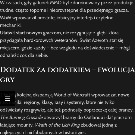
W czasach, gdy gatunek MMO był zdominowany przez produkcje
trudne, często toporne i nieprzystępne dla przeciętnego gracza,
WoW wprowadził prostotę, intuicyjny interfejs i czytelne
mechaniki.
Ułatwił start nowym graczom
, nie rezygnując z głębi, która
przyciągała
hardkorowych weteranów
. Świat Azeroth stał się
miejscem, gdzie każdy – bez względu na doświadczenie – mógł
odnaleźć coś dla siebie.
Dodatek za dodatkiem – ewolucja
gry
Z każdą kolejną ekspansją World of Warcraft wprowadzał
nowe
mechaniki, regiony, klasy, rasy i systemy
, które nie tylko
odświeżały rozgrywkę, ale też podnosiły poprzeczkę całej branży.
The Burning Crusade
otworzył bramy do Outlandu i dał graczom
latające mounty.
Wrath of the Lich King
zbudował jedną z
najlepszych linii fabularnych w historii gier.