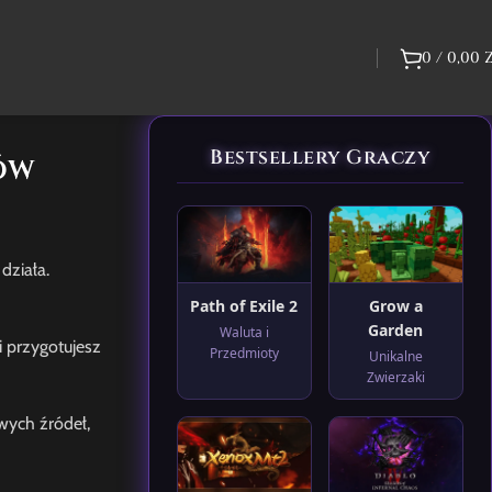
0
/
0,00
Bestsellery Graczy
ów
działa.
Path of Exile 2
Grow a
Garden
Waluta i
i przygotujesz
Przedmioty
Unikalne
Zwierzaki
iwych źródeł,