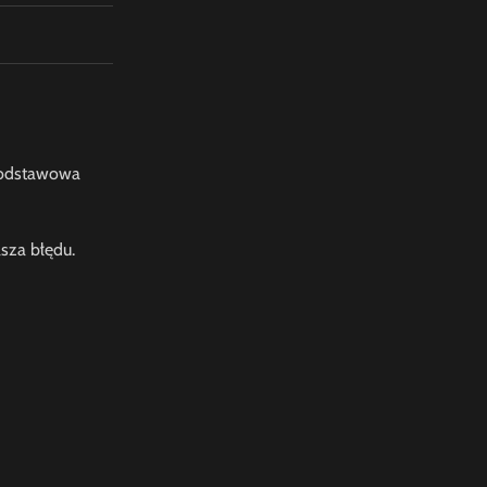
 podstawowa
asza błędu.