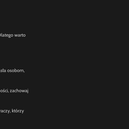
Dlatego warto
hasła osobom,
mości, zachowaj
raczy, którzy