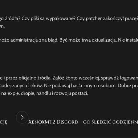
ego źródła? Czy pliki są wypakowane? Czy patcher zakończył pracę
yn.
może administracja zna błąd. Być może trwa aktualizacja. Nie insta
 przez oficjalne źródła. Załóż konto wcześniej, sprawdź logowani
kaj podejrzanych linków. Nie podawaj hasła innym osobom. Dobre p
a expie, dropie, handlu i rozwoju postaci.
cję
XenoxMT2 Discord – co śledzić codzienni