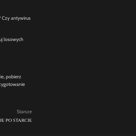
? Czy antywirus
luj losowych
e, pobierz
rzygotowanie
Starsze
e po starcie