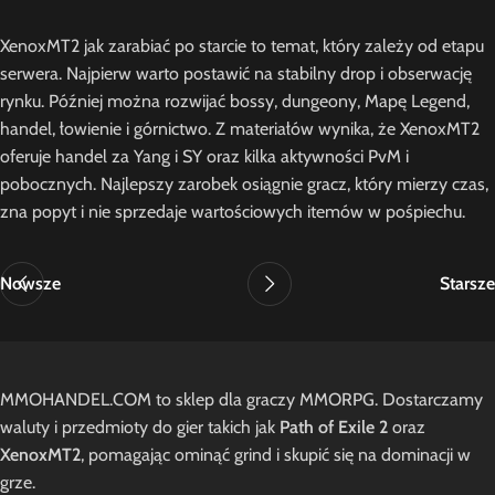
XenoxMT2 jak zarabiać po starcie to temat, który zależy od etapu
serwera. Najpierw warto postawić na stabilny drop i obserwację
rynku. Później można rozwijać bossy, dungeony, Mapę Legend,
handel, łowienie i górnictwo. Z materiałów wynika, że XenoxMT2
oferuje handel za Yang i SY oraz kilka aktywności PvM i
pobocznych. Najlepszy zarobek osiągnie gracz, który mierzy czas,
zna popyt i nie sprzedaje wartościowych itemów w pośpiechu.
Nowsze
Starsze
MMOHANDEL.COM to sklep dla graczy MMORPG. Dostarczamy
waluty i przedmioty do gier takich jak
Path of Exile 2
oraz
XenoxMT2
, pomagając ominąć grind i skupić się na dominacji w
grze.