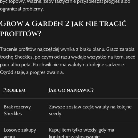
być topowy. Ważne, żeby faktycznie przyspieszał progres albo
ograniczał problemy.
Grow a Garden 2 jak nie tracić
profitów?
Tracenie profitów najczęściej wynika z braku planu. Gracz zarabia
trochę Sheckles, po czym od razu wydaje wszystko na item, seed
pack albo peta. Po chwili nie ma waluty na kolejne sadzenie.
Ogród staje, a progres zwalnia.
Problem
Jak go naprawić?
Brak rezerwy
Zawsze zostaw część waluty na kolejne
Sheckles
seedy.
Losowe zakupy
Kupuj item tylko wtedy, gdy ma
gearu
konkretne zastosowanie.