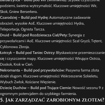
podziemi, świetna wytrzymałość. Kluczowe umiejętności: Wir,
Skok, Gniew Berserkera.
Czarodziej – Build pod Hydrę:
Automatyczne zadawanie
obrażeń, wysokie AoE. Kluczowe umiejętności: Hydra,
Teleportacja, Ognista Tarcza.
Druid – Build pod Rozdzieracza Ciał/Pety:
Synergia z
przywołańcami i AoE. Kluczowe umiejętności: Szał Gryzli, Tętent,
Cyklonowa Zbroja.
Łotrzyk – Build pod Taniec Ostrzy:
Błyskawiczne przemieszczanie
się i czyszczenie mapy. Kluczowe umiejętności: Wirujące Ostrza,
Doskok, Krok w Cień.
Nekromanta – Build pod przywołańców:
Pasywna farma złota
dzięki sługom. Kluczowe umiejętności: Wskrzeszenie Szkieletu,
Wybuch Zwłok, Kościane Więzienie.
Dziecię Duchów – Build pod Trujące Ciernie:
Nowość sezonu 9 z
ogromnym potencjałem do szybkiego farmienia.
5. Jak zarządzać zarobionym złotem?