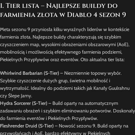
1. Tier lista – Najlepsze buildy do
farmienia złota w Diablo 4 sezon 9
Meta sezonu 9 przyniosła kilku wyraźnych liderów w kontekście
farmienia złota. Najlepsze buildy charakteryzują się szybkim
czyszczeniem map, wysokimi obrażeniami obszarowymi (AoE),
mobilnością i możliwością efektywnego farmienia podziemi,
Piekielnych Przypływów oraz eventów. Oto aktualna tier lista:
Whirlwind Barbarian (S-Tier)
– Niezmiennie topowy wybór.
Szybkie czyszczenie dużych grup, świetna mobilność i
wytrzymałość. Idealny do podziemi takich jak Kanały Guulrahnu
czy Ślepe Jamy.
Hydra Sorcerer (S-Tier)
– Build oparty na automatycznym
zadawaniu obrażeń i szybkim eliminowaniu potworów. Doskonały
do farmienia eventów i Piekielnych Przypływów.
Fleshrender Druid (S-Tier)
– Nowość sezonu 9. Build oparty na
przywołańcach i AoE, bardzo efektywny w Piekielnych