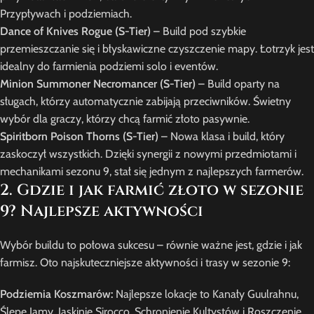
Przypływach i podziemiach.
Dance of Knives Rogue (S-Tier)
– Build pod szybkie
przemieszczanie się i błyskawiczne czyszczenie mapy. Łotrzyk jest
idealny do farmienia podziemi solo i eventów.
Minion Summoner Necromancer (S-Tier)
– Build oparty na
sługach, którzy automatycznie zabijają przeciwników. Świetny
wybór dla graczy, którzy chcą farmić złoto pasywnie.
Spiritborn Poison Thorns (S-Tier)
– Nowa klasa i build, który
zaskoczył wszystkich. Dzięki synergii z nowymi przedmiotami i
mechanikami sezonu 9, stał się jednym z najlepszych farmerów.
2. Gdzie i jak farmić złoto w sezonie
9? Najlepsze aktywności
Wybór buildu to połowa sukcesu – równie ważne jest, gdzie i jak
farmisz. Oto najskuteczniejsze aktywności i trasy w sezonie 9:
Podziemia Koszmarów:
Najlepsze lokacje to Kanały Guulrahnu,
Ślepe Jamy, Jaskinie Sirocco, Schronienie Kultystów i Roszczenie