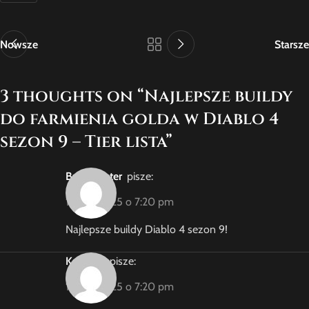
Nowsze
Starsze
3 thoughts on “
Najlepsze buildy
do farmienia golda w Diablo 4
sezon 9 – Tier lista
”
BuildMaster
pisze:
1 lipca, 2025 o 7:20 pm
Najlepsze buildy Diablo 4 sezon 9!
Karolina
pisze:
1 lipca, 2025 o 7:20 pm