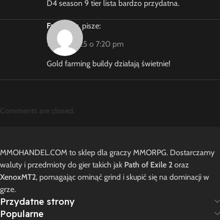
D4 season 9 tier lista bardzo przydatna.
FarmKing
pisze:
1 lipca, 2025 o 7:20 pm
Gold farming buildy działają świetnie!
Comments are closed.
MMOHANDEL.COM to sklep dla graczy MMORPG. Dostarczamy
waluty i przedmioty do gier takich jak
Path of Exile 2
oraz
XenoxMT2
, pomagając ominąć grind i skupić się na dominacji w
grze.
Przydatne strony
Popularne