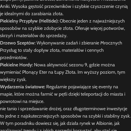
Aniki. Wysoka gęstość przeciwników i szybkie czyszczenie czynią
je idealnymi do zarabiania złota.
Piekielny Przypływ (Helltide):
Obecnie jeden z najważniejszych
sposobów na szybkie zdobycie złota. Oferuje więcej potworów,
skrzyń i materiałów do sprzedaży.
Drzewo Szeptów:
Wykonywanie zadań i zbieranie Mrocznych
Przysług to stały dopływ złota, materiałów i cennych
przedmiotów.
Piekielne Hordy:
Nowa aktywność sezonu 9, gdzie można
wymieniać Płonący Eter na Łupy Złota. Im wyższy poziom, tym
większy zysk.
Wydarzenia światowe:
Regularnie pojawiające się eventy na
mapie, które można farmić w pętli dzięki teleportacji do miasta i
powrotowi na miejsce.
nie tanio i sprzedawanie drożej, oraz długoterminowe inwestycje
to jedne z najskuteczniejszych sposobów na szybki i stabilny zysk.
W tym poradniku dowiesz się, jak działa rynek w Albionie, jak
analizować trendy i z jakich narzędzi korzystać, aby stać się