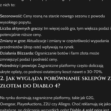
z nich to:
Sezonowość:
Ceny rosną na starcie nowego sezonu z powodu
wysokiego popytu.
Liczba aktywnych graczy:
Im więcej osób gra, tym większa podaż i
potencjalnie niższe ceny.
Zmiany w grze:
Aktualizacje i zmiany w częstotliwości wypadania
przedmiotów (drop rate) wpływają na rynek.
Działania Blizzarda:
Ograniczanie botów i farm złota może
zmniejszyć podaż i podnieść ceny.
Pośrednicy i prowizje:
Zagraniczne platformy często doliczają
ukryte opłaty, co podnosi ostateczny koszt nawet o 30-70%.
2. Jak wygląda porównanie sklepów z
złotem do Diablo 4?
Na rynku dominują zagraniczne platformy, takie jak G2G,
Overgear, PlayerAuctions, Z2U czy Allegro. Choć reklamują się jako
najtańsze, po doliczeniu wszystkich opłat
Diablo 4 gold price
jest