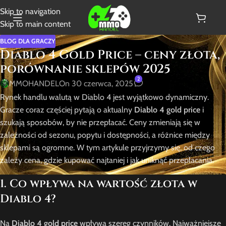
Skip to navigation
Skip to main content
BLOG DLA GRACZY
Diablo 4 Gold Price – ceny złota,
porównanie sklepów 2025
2
MMOHANDEL
On 30 czerwca, 2025
Rynek handlu walutą w Diablo 4 jest wyjątkowo dynamiczny.
Gracze coraz częściej pytają o aktualny
Diablo 4 gold price
i
szukają sposobów, by nie przepłacać. Ceny zmieniają się w
zależności od sezonu, popytu i dostępności, a różnice między
sklepami są ogromne. W tym artykule przyjrzymy się, od czego
zależy cena, gdzie kupować najtaniej i jak uniknąć przepłacania.
1. Co wpływa na wartość złota w
Diablo 4?
Na
Diablo 4 gold price
wpływa szereg czynników. Najważniejsze