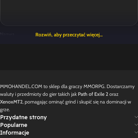
Nazwa
E-mail
MMOHANDEL.COM to sklep dla graczy MMORPG. Dostarczamy
Zapamiętaj moje dane w tej przeglądarce podczas pisania
waluty i przedmioty do gier takich jak
Path of Exile 2
oraz
kolejnych komentarzy.
XenoxMT2
, pomagając ominąć grind i skupić się na dominacji w
grze.
Przydatne strony
Popularne
Opinie
Informacje