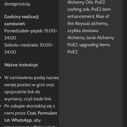
Alchemy Orb
,
PoE2
dostępnością.
crafting orb
,
PoE2 item
enhancement
,
Rise of
Godziny realizacji
the Abyssal alchemy
,
zamówień:
szybka dostawa
Poniedziałek–piątek: 15:00–
Alchemy
,
tanie Alchemy
24:00
PoE2
,
upgrading items
Sobota–niedziela: 10:00–
PoE2
24:00
Ważne instrukcje:
W zamówieniu podaj nazwę
swojej postaci w grze oraz
opcjonalnie link do
wymiany, czyli trade link.
Po zakupie skontaktuj się z
nami przez
Czat
,
Formularz
lub
WhatsApp
, aby