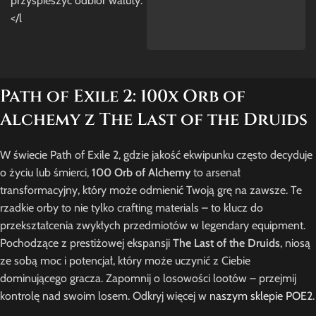
przyspieszyć odbiór waluty.
</l
Path of Exile 2: 100x Orb of
Alchemy z The Last of the Druids
W świecie Path of Exile 2, gdzie jakość ekwipunku często decyduje
o życiu lub śmierci,
100 Orb of Alchemy
to arsenał
transformacyjny, który może odmienić Twoją grę na zawsze. Te
rzadkie orby to nie tylko crafting materials – to klucz do
przekształcenia zwykłych przedmiotów w legendary equipment.
Pochodzące z prestiżowej ekspansji
The Last of the Druids
, niosą
ze sobą moc i potencjał, który może uczynić z Ciebie
dominującego gracza. Zapomnij o losowości lootów – przejmij
kontrolę nad swoim losem. Odkryj więcej w
naszym sklepie POE2
.