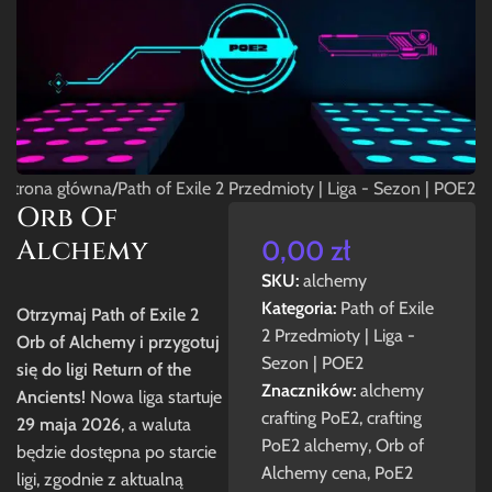
Strona główna
/
Path of Exile 2 Przedmioty | Liga - Sezon | POE2
Orb Of
Alchemy
0,00
zł
SKU:
alchemy
Kategoria:
Path of Exile
Otrzymaj Path of Exile 2
2 Przedmioty | Liga -
Orb of Alchemy i przygotuj
Sezon | POE2
się do ligi Return of the
Znaczników:
alchemy
Ancients!
Nowa liga startuje
crafting PoE2
,
crafting
29 maja 2026
, a waluta
PoE2 alchemy
,
Orb of
będzie dostępna po starcie
Alchemy cena
,
PoE2
ligi, zgodnie z aktualną