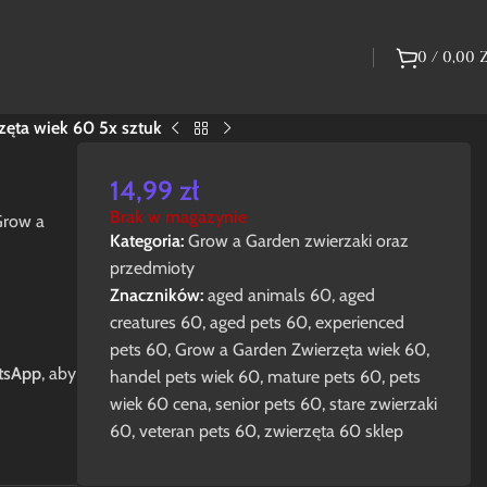
0
/
0,00
zęta wiek 60 5x sztuk
14,99
zł
Brak w magazynie
Grow a
Kategoria:
Grow a Garden zwierzaki oraz
przedmioty
Znaczników:
aged animals 60
,
aged
creatures 60
,
aged pets 60
,
experienced
pets 60
,
Grow a Garden Zwierzęta wiek 60
,
tsApp
, aby
handel pets wiek 60
,
mature pets 60
,
pets
wiek 60 cena
,
senior pets 60
,
stare zwierzaki
60
,
veteran pets 60
,
zwierzęta 60 sklep