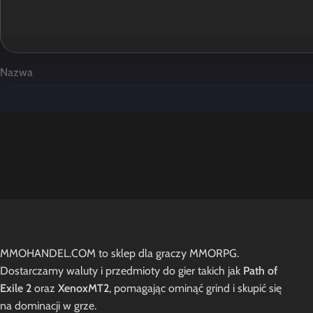
Nazwa
Zapamiętaj moje dane w tej przeglądarce podczas pisania kole
Opinie
MMOHANDEL.COM to sklep dla graczy MMORPG.
Na razie nie ma opinii o produkcie.
Dostarczamy waluty i przedmioty do gier takich jak
Path of
Exile 2
oraz
XenoxMT2
, pomagając ominąć grind i skupić się
na dominacji w grze.