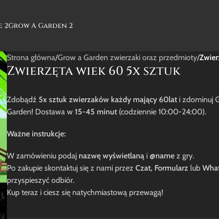
e 2
Grow A Garden 2
Strona główna
/
Grow a Garden zwierzaki oraz przedmioty
/
Zwier
Zwierzęta wiek 60 5x sztuk
Zdobądź
5x sztuk zwierzaków każdy mający 60lat
i zdominuj 
Garden! Dostawa w
15-45 minut
(codziennie 10:00-24:00).
Ważne instrukcje:
W zamówieniu podaj
nazwę wyświetlaną
i
@name
z gry.
Po zakupie skontaktuj się z nami przez
Czat, Formularz
lub
Wha
przyspieszyć odbiór.
Kup teraz i ciesz się natychmiastową przewagą!