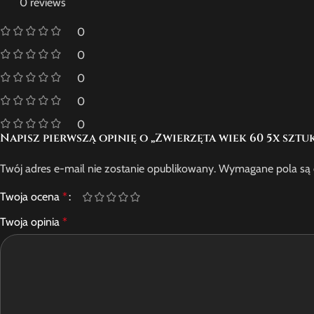
0 reviews
0
0
0
0
0
Napisz pierwszą opinię o „Zwierzęta wiek 60 5x sztu
Twój adres e-mail nie zostanie opublikowany.
Wymagane pola są
Twoja ocena
*
Twoja opinia
*