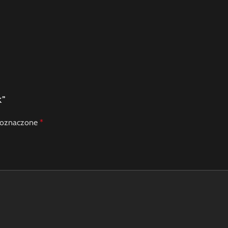
k”
 oznaczone
*