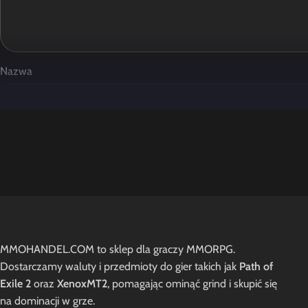
Nazwa
Zapamiętaj moje dane w tej przeglądarce podczas pisania kole
Opinie
MMOHANDEL.COM to sklep dla graczy MMORPG.
Na razie nie ma opinii o produkcie.
Dostarczamy waluty i przedmioty do gier takich jak
Path of
Exile 2
oraz
XenoxMT2
, pomagając ominąć grind i skupić się
na dominacji w grze.