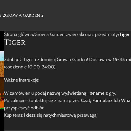
e 2
Grow A Garden 2
Strona główna
/
Grow a Garden zwierzaki oraz przedmioty
/
Tiger
Tiger
Zdobądź Tiger i zdominuj Grow a Garden! Dostawa w
15-45 m
(codziennie 10:00-24:00).
Ważne instrukcje:
W zamówieniu podaj
nazwę wyświetlaną
i
@name
z gry.
Po zakupie skontaktuj się z nami przez
Czat, Formularz
lub
Wha
przyspieszyć odbiór.
Kup teraz i ciesz się natychmiastową przewagą!