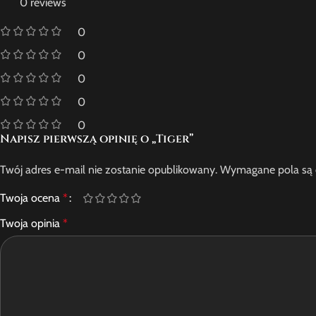
0 reviews
0
0
0
0
0
Napisz pierwszą opinię o „Tiger”
Twój adres e-mail nie zostanie opublikowany.
Wymagane pola są
Twoja ocena
*
Twoja opinia
*