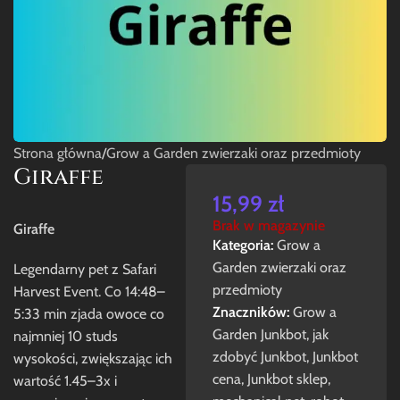
Strona główna
/
Grow a Garden zwierzaki oraz przedmioty
Giraffe
15,99
zł
Brak w magazynie
Giraffe
Kategoria:
Grow a
Garden zwierzaki oraz
Legendarny pet z Safari
przedmioty
Harvest Event. Co 14:48–
Znaczników:
Grow a
5:33 min zjada owoce co
Garden Junkbot
,
jak
najmniej 10 studs
zdobyć Junkbot
,
Junkbot
wysokości, zwiększając ich
cena
,
Junkbot sklep
,
wartość 1.45–3x i