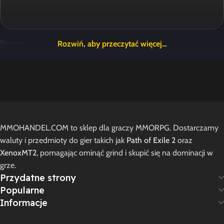
Nazwa
E-mail
MMOHANDEL.COM to sklep dla graczy MMORPG. Dostarczamy
Zapamiętaj moje dane w tej przeglądarce podczas pisania
waluty i przedmioty do gier takich jak
Path of Exile 2
oraz
kolejnych komentarzy.
XenoxMT2
, pomagając ominąć grind i skupić się na dominacji w
grze.
Przydatne strony
Popularne
1 opinia dla
Giraffe
Informacje