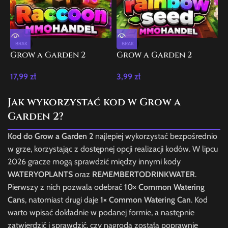
BRAK
BRAK
Grow a Garden 2
Grow a Garden 2
G
Raccoon
Rainbow Seed 10x
17,99
zł
3,99
zł
6
paczka
Jak wykorzystać kod w Grow a
Garden 2?
Kod do Grow a Garden 2
najlepiej wykorzystać bezpośrednio
w grze, korzystając z dostępnej opcji realizacji kodów. W lipcu
2026 gracze mogą sprawdzić między innymi kody
WATERYOPLANTS
oraz
REMEMBERTODRINKWATER
.
Pierwszy z nich pozwala odebrać
10× Common Watering
Cans
, natomiast drugi daje
1× Common Watering Can
. Kod
warto wpisać dokładnie w podanej formie, a następnie
zatwierdzić i sprawdzić, czy nagroda została poprawnie