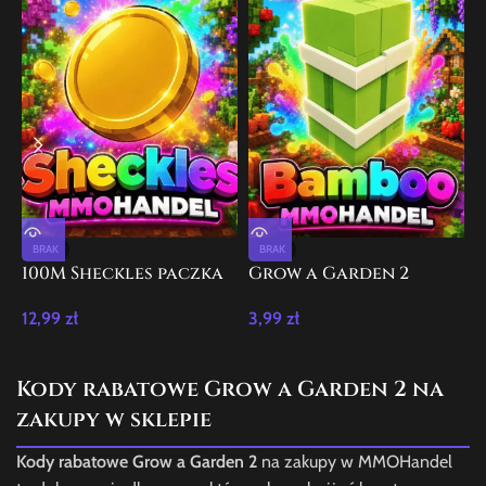
BRAK
BRAK
100M Sheckles paczka
Grow a Garden 2
G
Grow a Garden 2
Bamboo 100x
12,99
zł
3,99
zł
9
Kody rabatowe Grow a Garden 2 na
zakupy w sklepie
Kody rabatowe Grow a Garden 2
na zakupy w MMOHandel