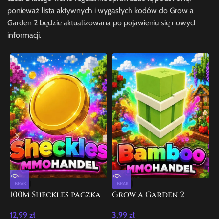
ponieważ lista aktywnych i wygasłych kodów do Grow a
Garden 2 będzie aktualizowana po pojawieniu się nowych
informacji.
BRAK
BRAK
100M Sheckles paczka
Grow a Garden 2
G
Grow a Garden 2
Bamboo 100x
12,99
zł
3,99
zł
9