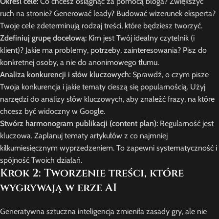
Określ cele:
Co chcesz osiągnąć za pomocą bloga? Zwiększyć
ruch na stronie? Generować leady? Budować wizerunek eksperta?
Twoje cele zdeterminują rodzaj treści, które będziesz tworzyć.
Zdefiniuj grupę docelową:
Kim jest Twój idealny czytelnik (i
klient)? Jakie ma problemy, potrzeby, zainteresowania? Pisz do
konkretnej osoby, a nie do anonimowego tłumu.
Analiza konkurencji i słów kluczowych:
Sprawdź, o czym pisze
Twoja konkurencja i jakie tematy cieszą się popularnością. Użyj
narzędzi do analizy słów kluczowych, aby znaleźć frazy, na które
chcesz być widoczny w Google.
Stwórz harmonogram publikacji (content plan):
Regularność jest
kluczowa. Zaplanuj tematy artykułów z co najmniej
kilkumiesięcznym wyprzedzeniem. To zapewni systematyczność i
spójność Twoich działań.
Krok 2: Tworzenie treści, które
wygrywają w erze AI
Generatywna sztuczna inteligencja zmieniła zasady gry, ale nie