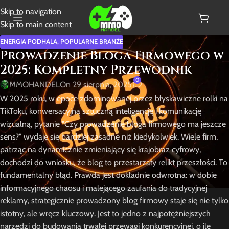
Skip to navigation
Skip to main content
ENERGIA PODHALA
,
POPULARNE BRANŻE
Prowadzenie Bloga Firmowego w
2025: Kompletny Przewodnik
0
MMOHANDEL
On 29 sierpnia, 2025
W 2025 roku, w epoce zdominowanej przez błyskawiczne rolki na
TikToku, konwersacyjną sztuczną inteligencję i komunikację
wizualną, pytanie "Czy prowadzenie bloga firmowego ma jeszcze
sens?" wydaje się bardziej zasadne niż kiedykolwiek. Wiele firm,
patrząc na dynamicznie zmieniający się krajobraz cyfrowy,
dochodzi do wniosku, że blog to przestarzały relikt przeszłości. To
fundamentalny błąd. Prawda jest dokładnie odwrotna: w dobie
informacyjnego chaosu i malejącego zaufania do tradycyjnej
reklamy, strategicznie prowadzony blog firmowy staje się nie tylko
istotny, ale wręcz kluczowy. Jest to jedno z najpotężniejszych
narzędzi do budowania trwałej przewagi konkurencyjnej, o ile