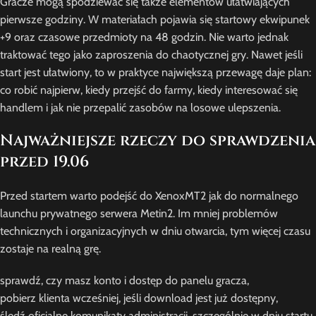
Gracze mogą spodziewać się także elementów ułatwiających
pierwsze godziny. W materiałach pojawia się startowy ekwipunek
+9 oraz czasowe przedmioty na 48 godzin. Nie warto jednak
traktować tego jako zaproszenia do chaotycznej gry. Nawet jeśli
start jest ułatwiony, to w praktyce największą przewagę daje plan:
co robić najpierw, kiedy przejść do farmy, kiedy interesować się
handlem i jak nie przepalić zasobów na losowe ulepszenia.
Najważniejsze rzeczy do sprawdzenia
przed 19.06
Przed startem warto podejść do XenoxMT2 jak do normalnego
launchu prywatnego serwera Metin2. Im mniej problemów
technicznych i organizacyjnych w dniu otwarcia, tym więcej czasu
zostaje na realną grę.
sprawdź, czy masz konto i dostęp do panelu gracza,
pobierz klienta wcześniej, jeśli download jest już dostępny,
śledź oficjalne komunikaty administracji, szczególnie w dniu startu,