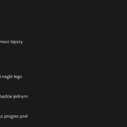
 masz lepszy
 nagle tego
 będzie jednym
esz progres pod