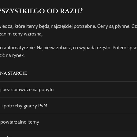
szystkiego od razu?
wiedzą, które itemy będą najczęściej potrzebne. Ceny są płynne. C
 zanim ceny wzrosną.
go automatycznie. Najpierw zobacz, co wypada często. Potem spr
ić na rynek.
 na starcie
j bez sprawdzenia popytu
 i potrzeby graczy PvM
uj powtarzalne itemy