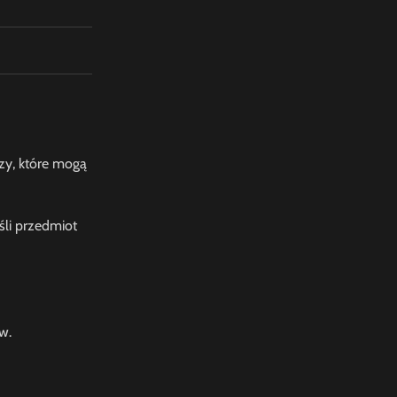
czy, które mogą
eśli przedmiot
w.