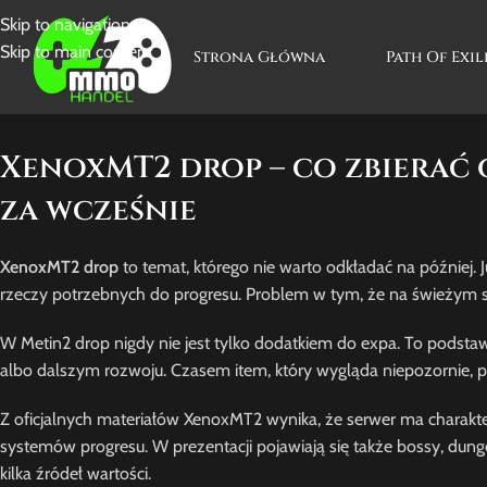
Skip to navigation
Skip to main content
Strona Główna
Path Of Exil
XenoxMT2 drop – co zbierać 
za wcześnie
XenoxMT2 drop
to temat, którego nie warto odkładać na później. 
rzeczy potrzebnych do progresu. Problem w tym, że na świeżym s
W Metin2 drop nigdy nie jest tylko dodatkiem do expa. To pods
albo dalszym rozwoju. Czasem item, który wygląda niepozornie, po 
Z oficjalnych materiałów XenoxMT2 wynika, że serwer ma charakte
systemów progresu. W prezentacji pojawiają się także bossy, dun
kilka źródeł wartości.