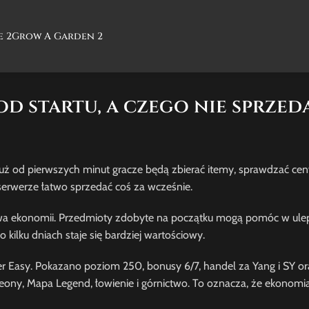
e 2
Grow A Garden 2
od startu, a czego nie sprze
Już od pierwszych minut gracze będą zbierać itemy, sprawdzać cen
erwerze łatwo sprzedać coś za wcześnie.
tawa ekonomii. Przedmioty zdobyte na początku mogą pomóc w ule
kilku dniach staje się bardziej wartościowy.
r Easy. Pokazano poziom 250, bonusy 6/7, handel za Yang i SY ora
geony, Mapa Legend, łowienie i górnictwo. To oznacza, że ekonom