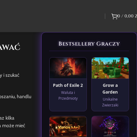
0
/
0,00
Bestsellery Graczy
dawać
y i szukać
Path of Exile 2
Grow a
Garden
Waluta i
pszaniu, handlu
Przedmioty
Unikalne
Zwierzaki
z kilka
ia może mieć