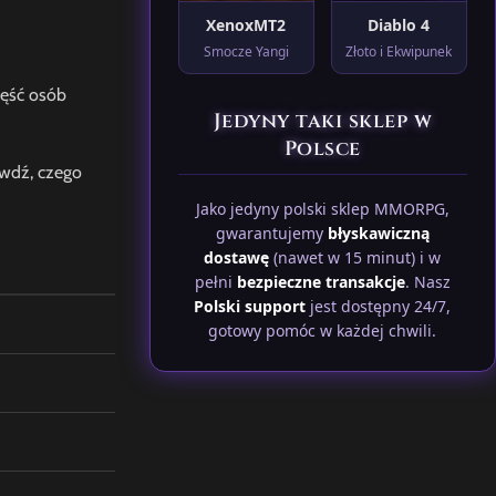
XenoxMT2
Diablo 4
Smocze Yangi
Złoto i Ekwipunek
zęść osób
Jedyny taki sklep w
Polsce
awdź, czego
Jako jedyny polski sklep MMORPG,
gwarantujemy
błyskawiczną
dostawę
(nawet w 15 minut) i w
pełni
bezpieczne transakcje
. Nasz
Polski support
jest dostępny 24/7,
gotowy pomóc w każdej chwili.