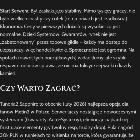
Start Serwera:
Był zaskakująco stabilny. Mimo tysięcy graczy, nie
było wielkich crashy czy cofek (co na privach jest rzadkością).
Ekonomia:
Ceny w pierwszych dniach są wysokie, co jest
normalne. Dzięki Systemowi Gwarantów, rynek nie jest
„zabetonowany” przez topowe gildie – każdy ma dostęp do
ulepszaczy, więc handel kwitnie.
Społeczność:
Jest ogromna. Na
spotach (nawet tych początkowych) widać tłumy, ale szybki
respawn metinów sprawia, że nie ma toksycznej walki o każdy
kamień.
Czy Warto Zagrać?
Tundria2 Sapphire to obecnie (luty 2026)
najlepsza opcja dla
fanów Metin2 w Polsce
. Serwer łączy nostalgię z nowoczesnymi
systemami (Gwaranty, Auto-Systemy), eliminując najbardziej
frustrujące elementy gry (wolny resp, trudny drop). Pula nagród
30k PLN w turniejach to wisienka na torcie, która gwarantuje, że