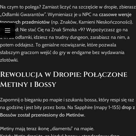
Na czym to polega? Zamiast liczyć na szczęście w dropie, zbierasz
„Odłamki Gwarantów”. Wymieniasz je u NPC na
czasowe wersje
topowych przedmiotów
(np. Znaków, Kamieni Nieskończoności).
Przykład:
Nie stać Cię na Znak Smoka +9? Wypożyczasz go na
24h za odłamki, idziesz na trudny dungeon, zarabiasz na nim, a
potem oddajesz. To genialne rozwiązanie, które pozwala
słabszym graczom wejść do gry w endgame bez wydawania
złotówki.
Rewolucja w Dropie: Połączone
Metiny i Bossy
Zapomnij o bieganiu po mapie i szukaniu bossa, który respi się raz
na godzinę i jest bity przez bota. Na Sapphire (mapy 1-155)
drop z
Bossów został przeniesiony do Metinów
.
Metiny mają teraz ikonę „diamentu” na mapie.