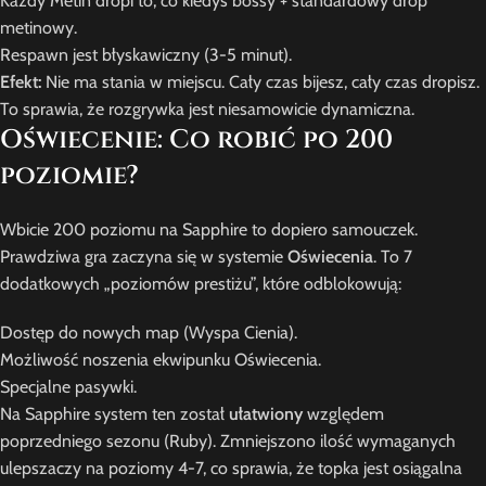
Każdy Metin dropi to, co kiedyś bossy + standardowy drop
metinowy.
Respawn jest błyskawiczny (3-5 minut).
Efekt:
Nie ma stania w miejscu. Cały czas bijesz, cały czas dropisz.
To sprawia, że rozgrywka jest niesamowicie dynamiczna.
Oświecenie: Co robić po 200
poziomie?
Wbicie 200 poziomu na Sapphire to dopiero samouczek.
Prawdziwa gra zaczyna się w systemie
Oświecenia
. To 7
dodatkowych „poziomów prestiżu”, które odblokowują:
Dostęp do nowych map (Wyspa Cienia).
Możliwość noszenia ekwipunku Oświecenia.
Specjalne pasywki.
Na Sapphire system ten został
ułatwiony
względem
poprzedniego sezonu (Ruby). Zmniejszono ilość wymaganych
ulepszaczy na poziomy 4-7, co sprawia, że topka jest osiągalna