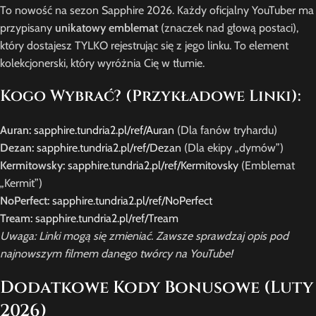
To nowość na sezon Sapphire 2026. Każdy oficjalny YouTuber ma
przypisany
unikatowy emblemat
(znaczek nad głową postaci),
który dostajesz TYLKO rejestrując się z jego linku. To element
kolekcjonerski, który wyróżnia Cię w tłumie.
Kogo Wybrać? (Przykładowe Linki):
Auran:
sapphire.tundria2.pl/ref/Auran
(Dla fanów tryhardu)
Dezan:
sapphire.tundria2.pl/ref/Dezan
(Dla ekipy „dymów”)
Kermitowsky:
sapphire.tundria2.pl/ref/Kermitovsky
(Emblemat
„Kermit”)
NoPerfect:
sapphire.tundria2.pl/ref/NoPerfect
Tream:
sapphire.tundria2.pl/ref/Tream
Uwaga: Linki mogą się zmieniać. Zawsze sprawdzaj opis pod
najnowszym filmem danego twórcy na YouTube!
Dodatkowe Kody Bonusowe (Luty
2026)