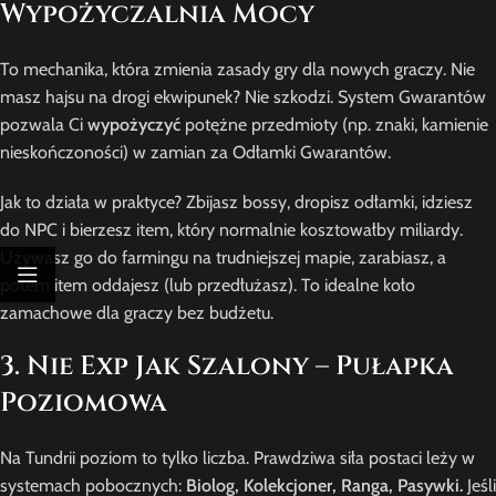
Wypożyczalnia Mocy
To mechanika, która zmienia zasady gry dla nowych graczy. Nie
masz hajsu na drogi ekwipunek? Nie szkodzi. System Gwarantów
pozwala Ci
wypożyczyć
potężne przedmioty (np. znaki, kamienie
nieskończoności) w zamian za Odłamki Gwarantów.
Jak to działa w praktyce? Zbijasz bossy, dropisz odłamki, idziesz
do NPC i bierzesz item, który normalnie kosztowałby miliardy.
Używasz go do farmingu na trudniejszej mapie, zarabiasz, a
potem item oddajesz (lub przedłużasz). To idealne koło
zamachowe dla graczy bez budżetu.
3. Nie Exp Jak Szalony – Pułapka
Poziomowa
Na Tundrii poziom to tylko liczba. Prawdziwa siła postaci leży w
systemach pobocznych:
Biolog, Kolekcjoner, Ranga, Pasywki.
Jeśli