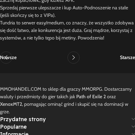
Zacznij kopać/łowić, gdy idziesz AFK.
Sprzedaj pierwsze ulepszacze i kup Auto-Podnoszenie na stałe
(jeśli skończy się to z VIPa).
Tundria to serwer easy/medium, co znaczy, że wszystko zdobywa
się dość łatwo, ale konkurencja jest duża. Graj mądrze, korzystaj z
systemów, a nie tylko tępo bij metiny. Powodzenia!
Nowsze
Starsze
MMOHANDEL.COM to sklep dla graczy MMORPG. Dostarczamy
waluty i przedmioty do gier takich jak
Path of Exile 2
oraz
XenoxMT2
, pomagając ominąć grind i skupić się na dominacji w
grze.
Przydatne strony
Popularne
Informacje