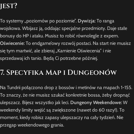
jest?
To systemy „poziomów po poziomie”.
Dywizja:
To ranga
wojskowa. Wbijasz ją, oddając specjalne przedmioty. Daje stałe
bonusy do HP i ataku. Musisz to robić równolegle z expem.
Oświecenie:
To endgame’owy rozwój postaci. Na start nie musisz
się tym martwić, ale zbieraj „Kamienie Oświecenia” i nie
sprzedawaj ich tanio. Będą Ci potrzebne później.
7. Specyfika Map i Dungeonów
Na Tundrii połączono drop z bossów i metinów na mapach 1-155.
To znaczy, że nie musisz szukać konkretnie bossa, żeby dropnąć
ulepszacz. Bijesz wszystko jak leci.
Dungeony Weekendowe:
W
weekendy limity wejść są zwiększone (nawet do 60 razy!). To
moment, kiedy robisz zapasy ulepszaczy na cały tydzień. Nie
przegap weekendowego grania.