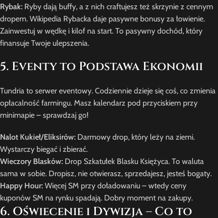
Rybak:
Ryby dają buffy, a z nich craftujesz też skrzynie z cennym
dropem. Wikipedia Rybacka daje pasywne bonusy za łowienie.
Zainwestuj w wędkę i kilof na start. To pasywny dochód, który
finansuje Twoje ulepszenia.
5. Eventy to Podstawa Ekonomii
Tundria to serwer eventowy. Codziennie dzieje się coś, co zmienia
opłacalność farmingu. Masz kalendarz pod przyciskiem przy
minimapie – sprawdzaj go!
Nalot Kukieł/Eliksirów:
Darmowy drop, który leży na ziemi.
Wystarczy biegać i zbierać.
Wieczory Blasków:
Drop Szkatułek Blasku Księżyca. To waluta
sama w sobie. Dropisz, nie otwierasz, sprzedajesz, jesteś bogaty.
Happy Hour:
Więcej SM przy doładowaniu – wtedy ceny
kuponów SM na rynku spadają. Dobry moment na zakupy.
6. Oświecenie i Dywizja – Co to