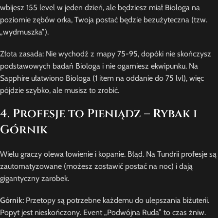
wbijesz 155 level w jeden dzień, ale będziesz miał Biologa na
poziomie zębów orka, Twoja postać będzie bezużyteczna (tzw.
„wydmuszka”).
Złota zasada: Nie wychodź z mapy 75-95, dopóki nie skończysz
podstawowych badań Biologa i nie ogarniesz ekwipunku. Na
Sapphire ułatwiono Biologa (1 item na oddanie do 75 lvl), więc
pójdzie szybko, ale musisz to zrobić.
4. Profesje to Pieniądz – Rybak i
Górnik
Wielu graczy olewa łowienie i kopanie. Błąd. Na Tundrii profesje są
zautomatyzowane (możesz zostawić postać na noc) i dają
gigantyczny zarobek.
Górnik:
Przetopy są potrzebne każdemu do ulepszania biżuterii.
Popyt jest nieskończony. Event „Podwójna Ruda” to czas żniw.