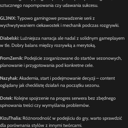
sztucznego napompowania czy udawania sukcesu.
GL3NIX:
Typowo gamingowe prowadzenie serii z
wychwytywaniem ciekawostek i mechanik podczas rozgrywki.
Diabelski:
Luźniejsza narracja ale nadal z solidnym gameplayem
w tle. Dobry balans między rozrywką a merytoką.
FromZernik:
Podejście zorganizowane do startów sezonowych,
planowanie i przygotowania pod konkretne cele.
Nazyhak:
Akademia, start i podejmowanie decyzji – content
oglądany jak checklistę działań na początku sezonu.
Dotek:
Kolejne spojrzenie na progres serwera bez zbędnego
spinowania treści czy wymyślania problemów.
KizuThalia:
Różnorodność w podejściu do gry, warto sprawdzić
dla porównania stylów z innymi twórcami.