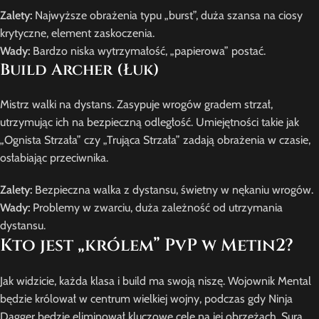
Zalety:
Najwyższe obrażenia typu „burst”, duża szansa na ciosy
krytyczne, element zaskoczenia.
Wady:
Bardzo niska wytrzymałość, „papierowa” postać.
Build Archer (Łuk)
Mistrz walki na dystans. Zasypuje wrogów gradem strzał,
utrzymując ich na bezpieczną odległość. Umiejętności takie jak
„Ognista Strzała” czy „Trująca Strzała” zadają obrażenia w czasie,
osłabiając przeciwnika.
Zalety:
Bezpieczna walka z dystansu, świetny w nękaniu wrogów.
Wady:
Problemy w zwarciu, duża zależność od utrzymania
dystansu.
Kto jest „królem” PvP w Metin2?
Jak widzicie, każda klasa i build ma swoją niszę. Wojownik Mental
będzie królował w centrum wielkiej wojny, podczas gdy Ninja
Dagger będzie eliminował kluczowe cele na jej obrzeżach. Sura