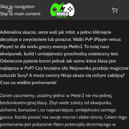
Skip to navigation
Skip to main content
Adrenalina skacze, serce wali jak młot, a jedno kliknięcie
decyduje o zwycięstwie lub porażce. Walki PvP (Player versus
Player) to dla wielu graczy esencja Metin2. To tutaj nasz
ekwipunek, build i umiejętności przechodzą ostateczny test.
Odwieczne pytanie brzmi jednak tak samo: która klasa jest
najlepsza w PvP? Czy brutalna siła Wojownika przebije magiczne
sztuczki Sury? A może zwinny Ninja okaże się cichym zabójcą?
Czas na wielkie porównanie!
Zanim zaczniemy, ustalmy jedno: w Metin2 nie ma jednej,
bezkonkurencyjnej klasy. Zbyt wiele zależy od ekwipunku,
alchemii, bonusów i, co najważniejsze, umiejętności samego
gracza. Każda postać ma swoje mocne i słabe strony. Celem tego
porównania jest pokazanie Wam potencjału drzemiącego w