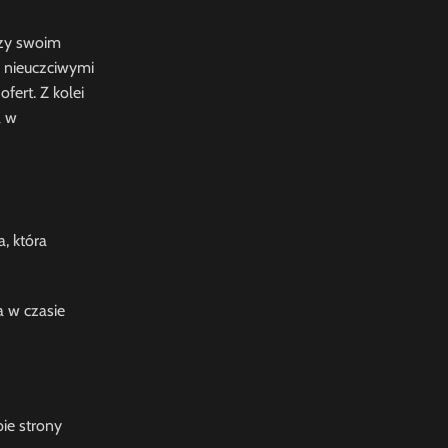
rzy swoim
d nieuczciwymi
fert. Z kolei
a w
, która
a w czasie
ie strony