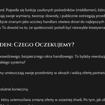
rd. Pojawiła się funkcja zaufanych pośredników (middlemen), któ
ają swoje wymiany, tworząc dowody, i publicznie ostrzegają prze
 Bycie znanym jako uczciwy handlarz otwiera drzwi do najlepszych o
 To dowód na to, że społeczność potrafi być niezwykle kreatywn
den: Czego Oczekujemy?
prawdziwego, bezpiecznego okna handlowego. To byłaby rewolucja
akiego systemu?
ony umieszczają swoje przedmioty w oknach i widzą ofertę partner
olutnie konieczny.
óry uniemożliwia zmianę oferty w ostatniej chwili. Po tym, jak ob