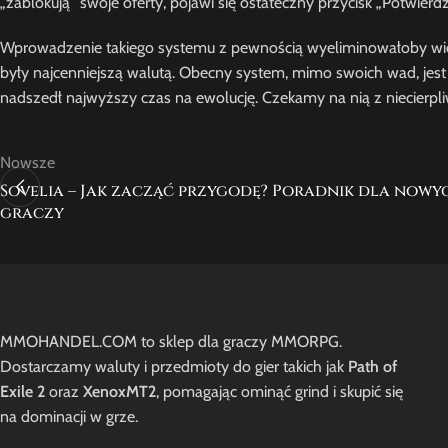
„zablokują” swoje oferty, pojawi się ostateczny przycisk „Potwierdź
Wprowadzenie takiego systemu z pewnością wyeliminowałoby większ
były najcenniejszą walutą. Obecny system, mimo swoich wad, jest
nadszedł najwyższy czas na ewolucję. Czekamy na nią z niecierpli
Nowsze
Sovelia – Jak zacząć przygodę? Poradnik dla nowy
graczy
MMOHANDEL.COM to sklep dla graczy MMORPG.
Dostarczamy waluty i przedmioty do gier takich jak
Path of
Exile 2
oraz
XenoxMT2
, pomagając ominąć grind i skupić się
na dominacji w grze.