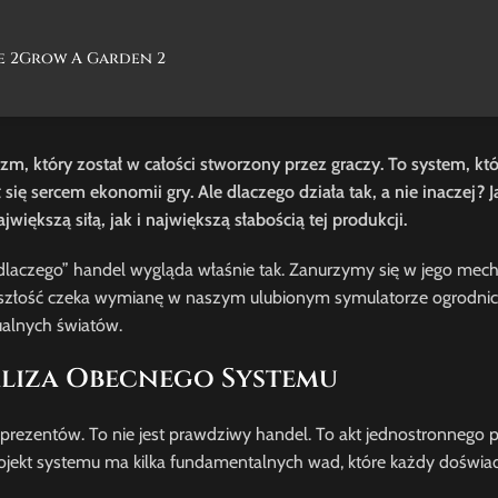
e 2
Grow A Garden 2
m, który został w całości stworzony przez graczy. To system, któ
 sercem ekonomii gry. Ale dlaczego działa tak, a nie inaczej? Ja
iększą siłą, jak i największą słabością tej produkcji.
dlaczego” handel wygląda właśnie tak. Zanurzymy się w jego mech
yszłość czeka wymianę w naszym ulubionym symulatorze ogrodnic
ualnych światów.
aliza Obecnego Systemu
 prezentów. To nie jest prawdziwy handel. To akt jednostronnego 
rojekt systemu ma kilka fundamentalnych wad, które każdy doświa