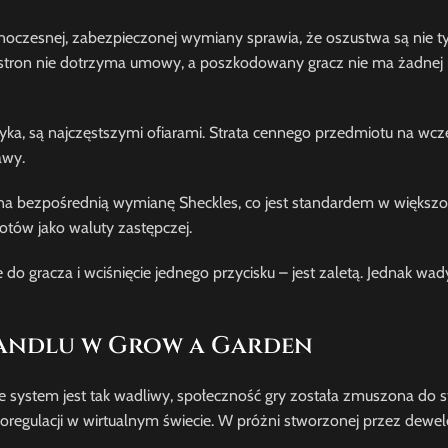
dnoczesnej, zabezpieczonej wymiany sprawia, że oszustwa są nie t
ze stron nie dotrzyma umowy, a poszkodowany gracz nie ma żadnej
yka, są najczęstszymi ofiarami. Strata cennego przedmiotu na wc
awy.
 bezpośrednią wymianę Sheckles, co jest standardem w większośc
otów jako waluty zastępczej.
do gracza i wciśnięcie jednego przycisku – jest zaletą. Jednak wad
Handlu w Grow a Garden
e system jest tak wadliwy, społeczność gry została zmuszona do 
egulacji w wirtualnym świecie. W próżni stworzonej przez dewel