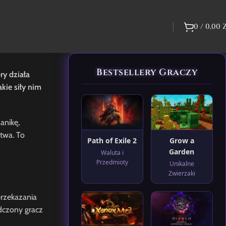
0
/
0,00
Bestsellery Graczy
ry działa
kie siły nim
anikę,
twa. To
Path of Exile 2
Grow a
Garden
Waluta i
Przedmioty
Unikalne
Zwierzaki
przekazania
dczony gracz