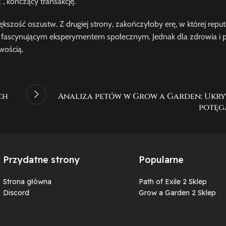
”, kończący transakcję.
ość oszustw. Z drugiej strony, zakończyłoby erę, w której reputa
 fascynującym eksperymentem społecznym. Jednak dla zdrowia i pr
wością.
ch
Analiza petów w Grow a Garden: Ukryt
potęg
Przydatne strony
Popularne
Strona główna
Path of Exile 2 Sklep
Discord
Grow a Garden 2 Sklep