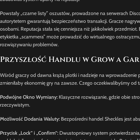
Powstały „czarne listy” oszustów, prowadzone na serwerach Disco
autorytetem gwarantują bezpieczeństwo transakcji. Gracze nagryw
osobami. Reputacja stała się cenniejsza niż jakikolwiek przedmiot.
etykietka „scammera” może prowadzić do wirtualnego ostracyzmu.
rozwiązywaniu problemów.
Przyszłość Handlu w Grow a Gar
Wśród graczy od dawna krążą plotki i nadzieje na wprowadzenie 
zmieniłaby ekonomię gry na zawsze. Czego oczekiwalibyśmy od t
Podwójne Okno Wymiany:
Klasyczne rozwiązanie, gdzie obie str
rzeczywistym.
Możliwość Dodania Waluty:
Bezpośredni handel Sheckles jest abs
Przycisk „Lock” i „Confirm”:
Dwustopniowy system potwierdzania, kt