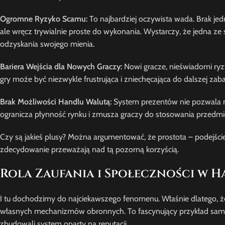
Ogromne Ryzyko Scamu:
To najbardziej oczywista wada. Brak je
ale wręcz trywialnie proste do wykonania. Wystarczy, że jedna 
odzyskania swojego mienia.
Bariera Wejścia dla Nowych Graczy:
Nowi gracze, nieświadomi ryz
gry może być niezwykle frustrująca i zniechęcająca do dalszej zab
Brak Możliwości Handlu Walutą:
System prezentów nie pozwala na
ogranicza płynność rynku i zmusza graczy do stosowania przedmi
Czy są jakieś plusy? Można argumentować, że prostota – podejście 
zdecydowanie przeważają nad tą pozorną korzyścią.
Rola Zaufania i Społeczności w 
I tu dochodzimy do najciekawszego fenomenu. Właśnie dlatego, ż
własnych mechanizmów obronnych. To fascynujący przykład samor
zbudowali system oparty na reputacji.