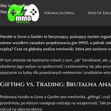
Skip to navigation
Skip to main content
Strona Główna
Path Of Exil
Handel w Grow a Garden to fascynujący, pulsujący życiem organiz
wbrew wszelkim zasadom projektowania gier MMO, a jednak stał się
rządzą? Czas na głęboką analizę mechaniki, która jest zarówno najw
W tym artykule nie będziemy mówić o tym, „jak” handlować, ale „
zbadamy jego wpływ na społeczność i zastanowimy się, jaka prz
spojrzenie za kulisy dla prawdziwych weteranów i analityków wirt
Gifting vs. Trading: Brutalna An
Podstawą handlu w Grow a Garden jest mechanika „giftingu”, czyli
przedmiotu, po którym następuje nadzieja na wzajemność. Taki p
odczuł na własnej skórze.