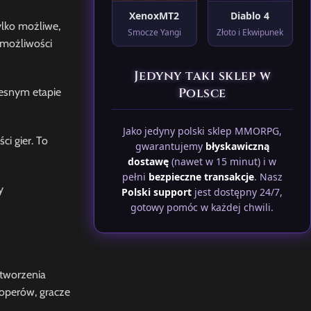
XenoxMT2
Diablo 4
ylko możliwe,
Smocze Yangi
Złoto i Ekwipunek
 możliwości
Jedyny taki sklep w
Polsce
zesnym etapie
Jako jedyny polski sklep MMORPG,
i gier. To
gwarantujemy
błyskawiczną
dostawę
(nawet w 15 minut) i w
pełni
bezpieczne transakcje
. Nasz
y
Polski support
jest dostępny 24/7,
gotowy pomóc w każdej chwili.
stworzenia
operów, gracze