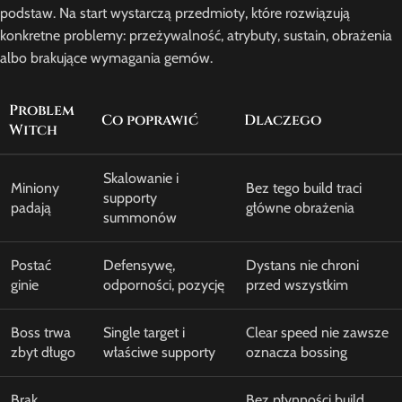
podstaw. Na start wystarczą przedmioty, które rozwiązują
konkretne problemy: przeżywalność, atrybuty, sustain, obrażenia
albo brakujące wymagania gemów.
Problem
Co poprawić
Dlaczego
Witch
Skalowanie i
Miniony
Bez tego build traci
supporty
padają
główne obrażenia
summonów
Postać
Defensywę,
Dystans nie chroni
ginie
odporności, pozycję
przed wszystkim
Boss trwa
Single target i
Clear speed nie zawsze
zbyt długo
właściwe supporty
oznacza bossing
Brak
Bez płynności build