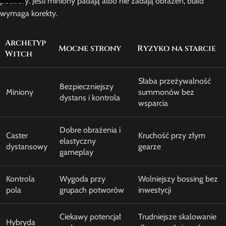
potwory. Jeśli miniony padają albo nie zadają obrażeń, build
wymaga korekty.
Archetyp
Mocne strony
Ryzyko na starcie
Witch
Słaba przeżywalność
Bezpieczniejszy
Miniony
summonów bez
dystans i kontrola
wsparcia
Dobre obrażenia i
Caster
Kruchość przy złym
elastyczny
dystansowy
gearze
gameplay
Kontrola
Wygoda przy
Wolniejszy bossing bez
pola
grupach potworów
inwestycji
Ciekawy potencjał
Trudniejsze skalowanie
Hybryda