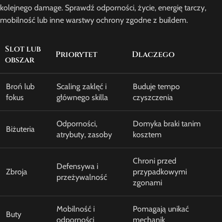
kolejnego damage. Sprawdź odporności, życie, energię tarczy,
mobilność lub inne warstwy ochrony zgodne z buildem.
Slot lub
Priorytet
Dlaczego
obszar
Broń lub
Scaling zaklęć i
Buduje tempo
fokus
głównego skilla
czyszczenia
Odporności,
Domyka braki tanim
Biżuteria
atrybuty, zasoby
kosztem
Chroni przed
Defensywa i
Zbroja
przypadkowymi
przeżywalność
zgonami
Mobilność i
Pomagają unikać
Buty
odporności
mechanik