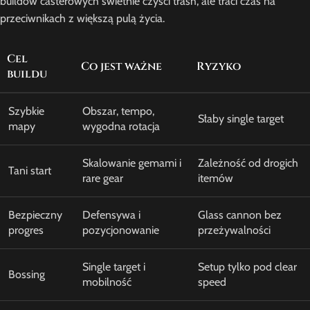
buildów casterowych świetnie czyści trash, ale traci czas na
przeciwnikach z większą pulą życia.
Cel
Co jest ważne
Ryzyko
buildu
Szybkie
Obszar, tempo,
Słaby single target
mapy
wygodna rotacja
Skalowanie gemami i
Zależność od drogich
Tani start
rare gear
itemów
Bezpieczny
Defensywa i
Glass cannon bez
progres
pozycjonowanie
przeżywalności
Single target i
Setup tylko pod clear
Bossing
mobilność
speed