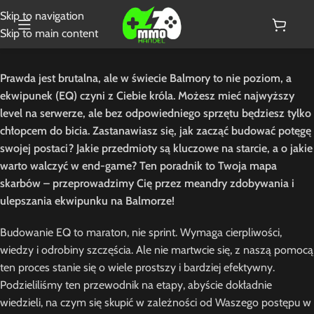
Skip to navigation
Skip to main content
Prawda jest brutalna, ale w świecie Balmory to nie poziom, a
ekwipunek (EQ) czyni z Ciebie króla. Możesz mieć najwyższy
level na serwerze, ale bez odpowiedniego sprzętu będziesz tylko
chłopcem do bicia. Zastanawiasz się, jak zacząć budować potęgę
swojej postaci? Jakie przedmioty są kluczowe na starcie, a o jakie
warto walczyć w end-game? Ten poradnik to Twoja mapa
skarbów – przeprowadzimy Cię przez meandry zdobywania i
ulepszania ekwipunku na Balmorze!
Budowanie EQ to maraton, nie sprint. Wymaga cierpliwości,
wiedzy i odrobiny szczęścia. Ale nie martwcie się, z naszą pomocą
ten proces stanie się o wiele prostszy i bardziej efektywny.
Podzieliliśmy ten przewodnik na etapy, abyście dokładnie
wiedzieli, na czym się skupić w zależności od Waszego postępu w