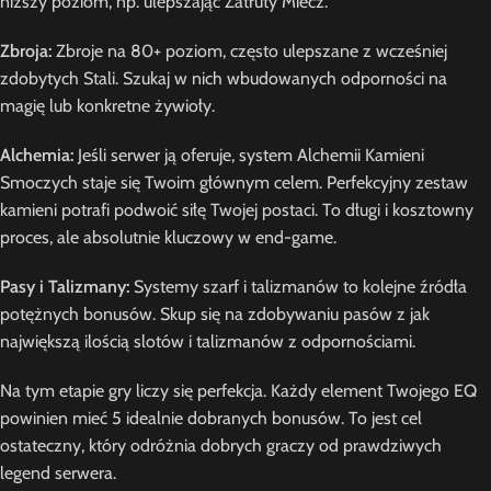
niższy poziom, np. ulepszając Zatruty Miecz.
Zbroja:
Zbroje na 80+ poziom, często ulepszane z wcześniej
zdobytych Stali. Szukaj w nich wbudowanych odporności na
magię lub konkretne żywioły.
Alchemia:
Jeśli serwer ją oferuje, system Alchemii Kamieni
Smoczych staje się Twoim głównym celem. Perfekcyjny zestaw
kamieni potrafi podwoić siłę Twojej postaci. To długi i kosztowny
proces, ale absolutnie kluczowy w end-game.
Pasy i Talizmany:
Systemy szarf i talizmanów to kolejne źródła
potężnych bonusów. Skup się na zdobywaniu pasów z jak
największą ilością slotów i talizmanów z odpornościami.
Na tym etapie gry liczy się perfekcja. Każdy element Twojego EQ
powinien mieć 5 idealnie dobranych bonusów. To jest cel
ostateczny, który odróżnia dobrych graczy od prawdziwych
legend serwera.