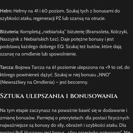
Hełm:
Hełmy na 41 i 60 poziom. Szukaj tych z bonusami do
szybkości ataku, regeneracji PŻ lub szansą na otrucie.
Biżuteria:
Kompletuj „niebiańską” biżuterię (Bransoleta, Kolczyki,
Naszyjnik z Niebiańskich Łez). Daje potężne bonusy i jest
podstawą każdego dobrego EQ. Szukaj też butów, które dają
szansę na omdlenie lub spowolnienie.
Tarcza:
Bojowa Tarcza na 61 poziomie ulepszona na +9 to cel, do
którego powinieneś dążyć. Szukaj w niej bonusu „NNO”
(Niewrażliwy na Omdlenia) – jest bezcenny.
Sztuka ulepszania i bonusowania
Na tym etapie zaczynasz na poważnie bawić się w dodawanie i
zmianę bonusów. Pamiętaj o priorytetach: dla postaci fizycznych
najważniejsze są bonusy do siły, obrażeń i szybkości ataku. Dla
postaci PvE kluczowy jest bonus „silny przeciwko potworom”. Nie