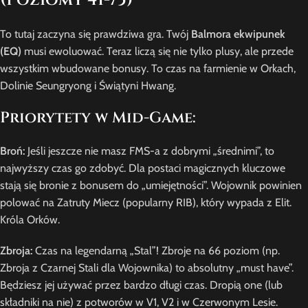
(Poziomy 41-75)
To tutaj zaczyna się prawdziwa gra. Twój
Balmora ekwipunek
(EQ)
musi ewoluować. Teraz liczą się nie tylko plusy, ale przede
wszystkim wbudowane bonusy. To czas na farmienie w Orkach,
Dolinie Seungryong i Świątyni Hwang.
Priorytety w Mid-Game:
Broń:
Jeśli jeszcze nie masz FMS-a z dobrymi „średnimi”, to
najwyższy czas go zdobyć. Dla postaci magicznych kluczowe
stają się bronie z bonusem do „umiejętności”. Wojownik powinien
polować na Zatruty Miecz (popularny RIB), który wypada z Elit.
Króla Orków.
Zbroja:
Czas na legendarną „Stal”! Zbroje na 66 poziom (np.
Zbroja z Czarnej Stali dla Wojownika) to absolutny „must have”.
Będziesz jej używać przez bardzo długi czas. Dropią one (lub
składniki na nie) z potworów w V1, V2 i w Czerwonym Lesie.