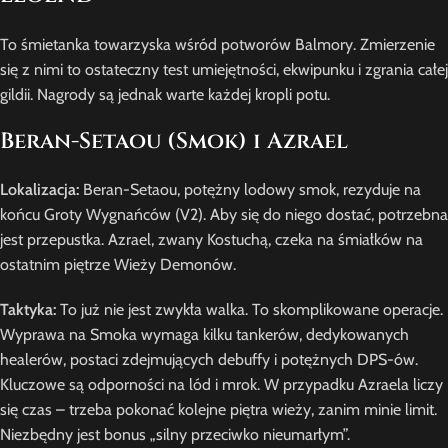
To śmietanka towarzyska wśród potworów Balmory. Zmierzenie
się z nimi to ostateczny test umiejętności, ekwipunku i zgrania całej
gildii. Nagrody są jednak warte każdej kropli potu.
Beran-Setaou (Smok) i Azrael
Lokalizacja:
Beran-Setaou, potężny lodowy smok, rezyduje na
końcu Groty Wygnańców (V2). Aby się do niego dostać, potrzebna
jest przepustka. Azrael, zwany Kostuchą, czeka na śmiałków na
ostatnim piętrze Wieży Demonów.
Taktyka:
To już nie jest zwykła walka. To skomplikowane operacje.
Wyprawa na Smoka wymaga kilku tankerów, dedykowanych
healerów, postaci zdejmujących debuffy i potężnych DPS-ów.
Kluczowe są odporności na lód i mrok. W przypadku Azraela liczy
się czas – trzeba pokonać kolejne piętra wieży, zanim minie limit.
Niezbędny jest bonus „silny przeciwko nieumarłym”.