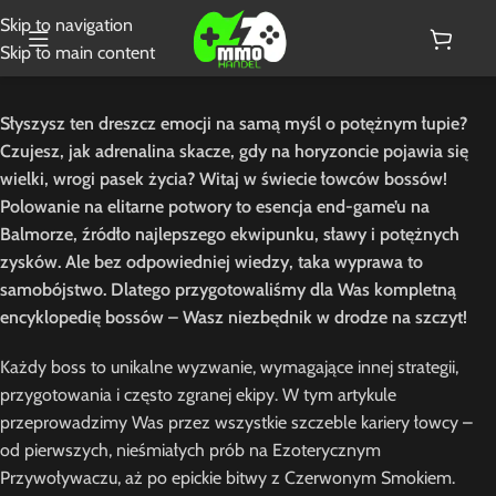
Skip to navigation
Skip to main content
Słyszysz ten dreszcz emocji na samą myśl o potężnym łupie?
Czujesz, jak adrenalina skacze, gdy na horyzoncie pojawia się
wielki, wrogi pasek życia? Witaj w świecie łowców bossów!
Polowanie na elitarne potwory to esencja end-game’u na
Balmorze, źródło najlepszego ekwipunku, sławy i potężnych
zysków. Ale bez odpowiedniej wiedzy, taka wyprawa to
samobójstwo. Dlatego przygotowaliśmy dla Was kompletną
encyklopedię bossów – Wasz niezbędnik w drodze na szczyt!
Każdy boss to unikalne wyzwanie, wymagające innej strategii,
przygotowania i często zgranej ekipy. W tym artykule
przeprowadzimy Was przez wszystkie szczeble kariery łowcy –
od pierwszych, nieśmiałych prób na Ezoterycznym
Przywoływaczu, aż po epickie bitwy z Czerwonym Smokiem.