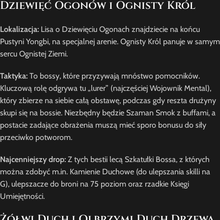
Dziewięć Ogonów i Ognisty Król
Lokalizacja:
Lisa o Dziewięciu Ogonach znajdziecie na końcu
Pustyni Yongbi, na specjalnej arenie. Ognisty Król panuje w samym
sercu Ognistej Ziemi.
Taktyka:
To bossy, które przyzywają mnóstwo pomocników.
Kluczową rolę odgrywa tu „lurer” (najczęściej Wojownik Mental),
który zbierze na siebie całą obstawę, podczas gdy reszta drużyny
skupi się na bossie. Niezbędny będzie Szaman Smok z buffami, a
postacie zadające obrażenia muszą mieć sporo bonusu do siły
przeciwko potworom.
Najcenniejszy drop:
Z tych bestii lecą Szkatułki Bossa, z których
można zdobyć m.in. Kamienie Duchowe (do ulepszania skilli na
G), ulepszacze do broni na 75 poziom oraz rzadkie Księgi
Umiejętności.
Żółwi Duch i Olbrzymi Duch Drzewa