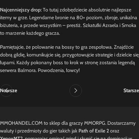
Najcenniejszy drop:
To tutaj zdobędziecie absolutnie najlepsze
itemy w grze. Legendarne bronie na 80+ poziom, zbroje, unikalna
biżuteria, a przede wszystkim – prestiż. Szkatułki Azraela i Smoka
to marzenie każdego gracza.
Pamiętajcie, że polowanie na bossy to gra zespołowa. Znajdźcie
dobrą gildię, komunikujcie się, przygotowujcie strategie i dzielcie się
łupami. Każdy pokonany boss to krok w stronę zostania legendą
serwera Balmora. Powodzenia, łowcy!
Nowsze
Starsze
MMOHANDEL.COM to sklep dla graczy MMORPG. Dostarczamy
waluty i przedmioty do gier takich jak
Path of Exile 2
oraz
XenoxMT2
, pomagając ominąć grind i skupić się na dominacji w