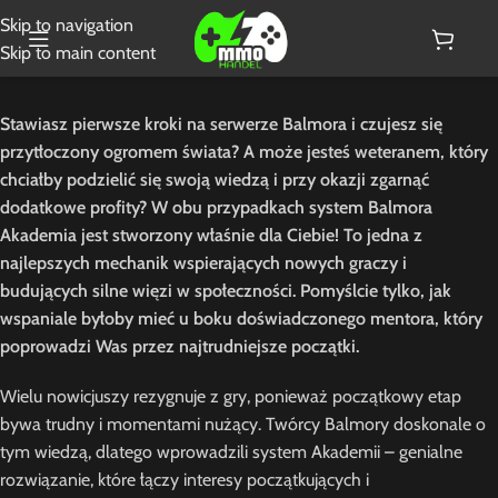
Skip to navigation
Skip to main content
Stawiasz pierwsze kroki na serwerze Balmora i czujesz się
przytłoczony ogromem świata? A może jesteś weteranem, który
chciałby podzielić się swoją wiedzą i przy okazji zgarnąć
dodatkowe profity? W obu przypadkach system Balmora
Akademia jest stworzony właśnie dla Ciebie! To jedna z
najlepszych mechanik wspierających nowych graczy i
budujących silne więzi w społeczności. Pomyślcie tylko, jak
wspaniale byłoby mieć u boku doświadczonego mentora, który
poprowadzi Was przez najtrudniejsze początki.
Wielu nowicjuszy rezygnuje z gry, ponieważ początkowy etap
bywa trudny i momentami nużący. Twórcy Balmory doskonale o
tym wiedzą, dlatego wprowadzili system Akademii – genialne
rozwiązanie, które łączy interesy początkujących i