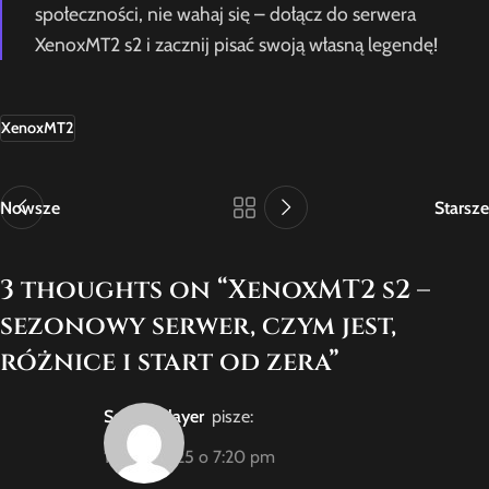
społeczności, nie wahaj się – dołącz do serwera
XenoxMT2 s2 i zacznij pisać swoją własną legendę!
XenoxMT2
Nowsze
Starsze
3 thoughts on “
XenoxMT2 s2 –
sezonowy serwer, czym jest,
różnice i start od zera
”
SeasonPlayer
pisze:
1 lipca, 2025 o 7:20 pm