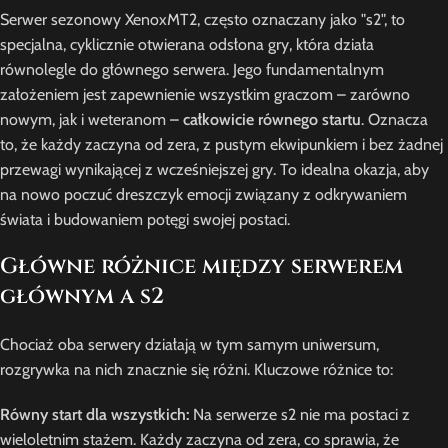
Serwer sezonowy XenoxMT2, często oznaczany jako "s2", to
specjalna, cyklicznie otwierana odsłona gry, która działa
równolegle do głównego serwera. Jego fundamentalnym
założeniem jest zapewnienie wszystkim graczom – zarówno
nowym, jak i weteranom –
całkowicie równego startu
. Oznacza
to, że każdy zaczyna od zera, z pustym ekwipunkiem i bez żadnej
przewagi wynikającej z wcześniejszej gry. To idealna okazja, aby
na nowo poczuć dreszczyk emocji związany z odkrywaniem
świata i budowaniem potęgi swojej postaci.
Główne różnice między serwerem
głównym a s2
Chociaż oba serwery działają w tym samym uniwersum,
rozgrywka na nich znacznie się różni. Kluczowe różnice to:
Równy start dla wszystkich:
Na serwerze s2 nie ma postaci z
wieloletnim stażem. Każdy zaczyna od zera, co sprawia, że