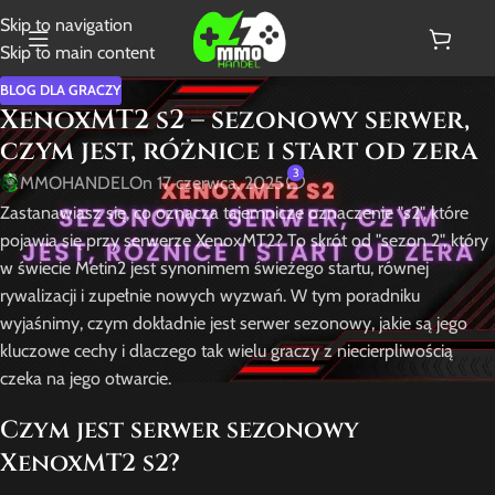
Skip to navigation
Skip to main content
BLOG DLA GRACZY
XenoxMT2 s2 – sezonowy serwer,
czym jest, różnice i start od zera
3
MMOHANDEL
On 17 czerwca, 2025
Zastanawiasz się, co oznacza tajemnicze oznaczenie "s2", które
pojawia się przy serwerze XenoxMT2? To skrót od "sezon 2", który
w świecie Metin2 jest synonimem świeżego startu, równej
rywalizacji i zupełnie nowych wyzwań. W tym poradniku
wyjaśnimy, czym dokładnie jest serwer sezonowy, jakie są jego
kluczowe cechy i dlaczego tak wielu graczy z niecierpliwością
czeka na jego otwarcie.
Czym jest serwer sezonowy
XenoxMT2 s2?