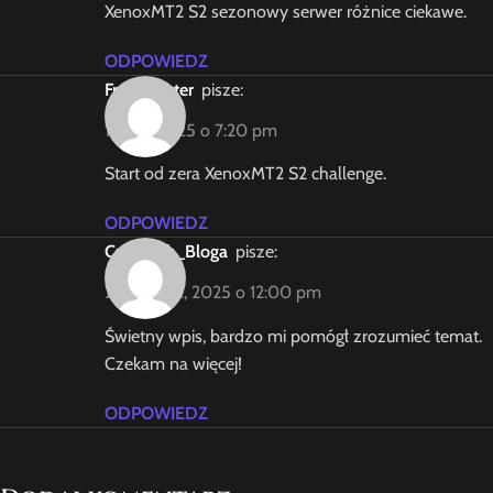
XenoxMT2 S2 sezonowy serwer różnice ciekawe.
ODPOWIEDZ
FreshStarter
pisze:
1 lipca, 2025 o 7:20 pm
Start od zera XenoxMT2 S2 challenge.
ODPOWIEDZ
Czytelnik_Bloga
pisze:
22 sierpnia, 2025 o 12:00 pm
Świetny wpis, bardzo mi pomógł zrozumieć temat.
Czekam na więcej!
ODPOWIEDZ