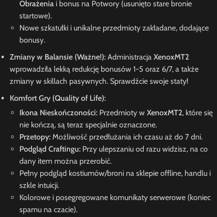
Obrażenia
i bonus na Potwory (usunięto stare bronie
startowe).
Nowe szkatułki i unikalne przedmioty zakładane, dodające
bonusy.
Zmiany w Balansie (Ważne!):
Administracja
XenoxMT2
wprowadziła lekką redukcję bonusów 1-5 oraz 6/7, a także
zmiany w skillach pasywnych. Sprawdźcie swoje staty!
Komfort Gry (Quality of Life):
Ikona Nieskończoności:
Przedmioty w
XenoxMT2
, które się
nie kończą, są teraz specjalnie oznaczone.
Przetopy:
Możliwość przedłużania ich czasu aż do 7 dni.
Podgląd Craftingu:
Przy ulepszaniu od razu widzisz, na co
dany item można przerobić.
Pełny podgląd kostiumów/broni na sklepie offline, handlu i
szkle intuicji.
Kolorowe i posegregowane komunikaty serwerowe (koniec
spamu na czacie).