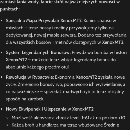
zamiast lania wody, łapcie skrót najważniejszych nowości w
punktach:
Specjalna Mapa Przywołań XenoxMT2:
Koniec chaosu w
miastach – teraz bossy i metiny przywołujemy tylko na
dedykowanej, nowej mapie serwera. Dodano też przywołania
dla
wszystkich
bossów i metinów dostępnych w
XenoxMT2
.
System Legendarnych Bonusów:
Prawdziwa bomba w historii
XenoxMT2
– możecie teraz wbijać legendarny bonus do
absolutnie każdego przedmiotu!
Rewolucja w Rybactwie:
Ekonomia
XenoxMT2
zyskała nowe
życie. Zmieniono bonusy ryb, poprawiono ich wyświetlanie, a
co najważniejsze – sprzedaż martwych ryb to teraz oficjalny
sposób na zarobek.
Nowy Ekwipunek i Ulepszanie w XenoxMT2:
Możliwość ulepszania zbroi z leveli 1-61 aż na poziom
+10
.
Każda broń u handlarza ma teraz wbudowane
Średnie