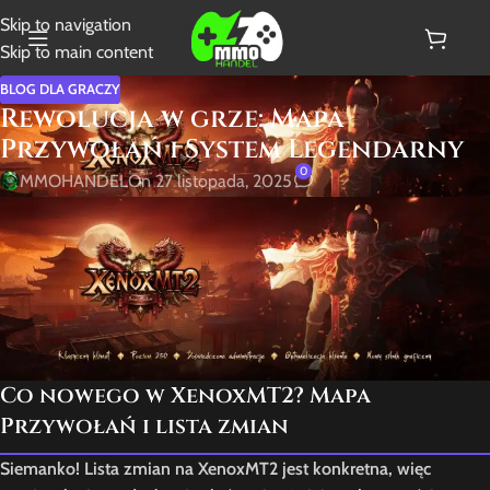
Skip to navigation
Skip to main content
BLOG DLA GRACZY
Rewolucja w grze: Mapa
Przywołań i System Legendarny
0
MMOHANDEL
On 27 listopada, 2025
Co nowego w XenoxMT2? Mapa
Przywołań i lista zmian
Siemanko! Lista zmian na
XenoxMT2
jest konkretna, więc