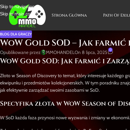
Skip to navigation
Skip to main content
Strona Główna
Path Of Exil
BLOG DLA GRACZY
WoW Gold SOD – Jak farmić
0
Opublikowane przez
MMOHANDEL
On 8 lipca, 2025
WoW Gold SOD: Jak Farmić i Zarz
Złoto w Season of Discovery to temat, który interesuje każdego gra
ekwipunku i przedmiotów kolekcjonerskich. W tym poradniku znajdz
jak efektywnie zarządzać swoimi zasobami w SoD.
Specyfika złota w WoW Season of Di
W SoD każda faza przynosi nowe wyzwania i zmiany w ekonomii. 