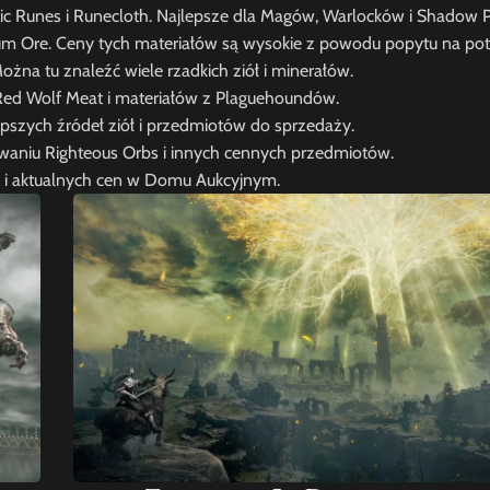
ic Runes i Runecloth. Najlepsze dla Magów, Warlocków i Shadow P
m Ore. Ceny tych materiałów są wysokie z powodu popytu na pot
ożna tu znaleźć wiele rzadkich ziół i minerałów.
Red Wolf Meat i materiałów z Plaguehoundów.
pszych źródeł ziół i przedmiotów do sprzedaży.
iwaniu Righteous Orbs i innych cennych przedmiotów.
i i aktualnych cen w Domu Aukcyjnym.