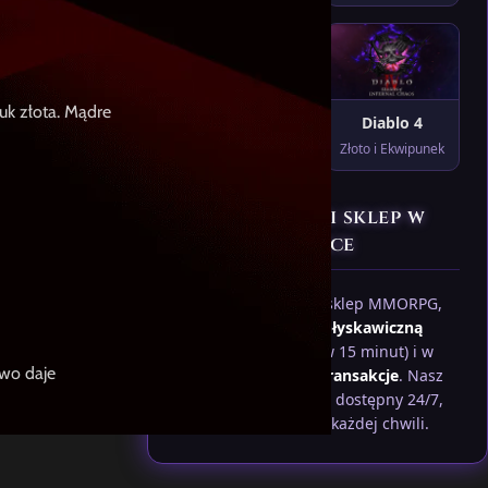
uk złota. Mądre
XenoxMT2
Diablo 4
Smocze Yangi
Złoto i Ekwipunek
Jedyny taki sklep w
Polsce
Jako jedyny polski sklep MMORPG,
gwarantujemy
błyskawiczną
dostawę
(nawet w 15 minut) i w
two daje
pełni
bezpieczne transakcje
. Nasz
Polski support
jest dostępny 24/7,
gotowy pomóc w każdej chwili.