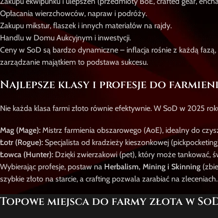
Zakupu ekwipunku i ulepszeń (przedmioty BoE, crafted gear, encha
Opłacania wierzchowców, napraw i podróży.
Zakupu mikstur, flaszek i innych materiałów na rajdy.
Handlu w Domu Aukcyjnym i inwestycji.
Ceny w SoD są bardzo dynamiczne – inflacja rośnie z każdą fazą, a
zarządzanie majątkiem to podstawa sukcesu.
Najlepsze klasy i profesje do farmien
Nie każda klasa farmi złoto równie efektywnie. W SoD w 2025 roku 
Mag (Mage):
Mistrz farmienia obszarowego (AoE), idealny do czys
Łotr (Rogue):
Specjalista od kradzieży kieszonkowej (pickpocketing
Łowca (Hunter):
Dzięki zwierzakowi (pet), który może tankować, św
Wybierając profesje, postaw na
Herbalism, Mining i Skinning
(zbi
szybkie złoto na starcie, a crafting pozwala zarabiać na zleceniach.
Topowe miejsca do farmy złota w SoD 