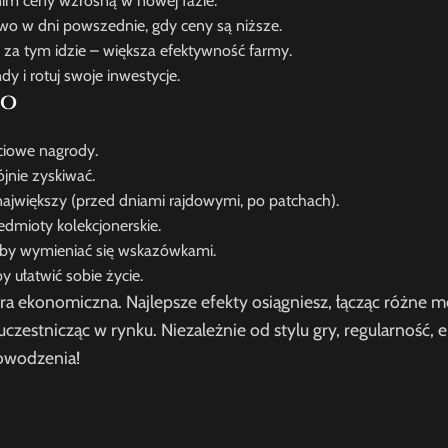
nim ceny wzrosną w nowej fazie.
towo w dni powszednie, gdy ceny są niższe.
 za tym idzie – większa efektywność farmy.
y i rotuj swoje inwestycje.
go
ciowe nagrody.
ójnie zyskiwać.
jwiększy (przed dniami rajdowymi, po patchach).
edmioty kolekcjonerskie.
 aby wymieniać się wskazówkami.
 ułatwić sobie życie.
ra ekonomiczna. Najlepsze efekty osiągniesz, łącząc różne m
czestnicząc w rynku. Niezależnie od stylu gry, regularność, e
owodzenia!