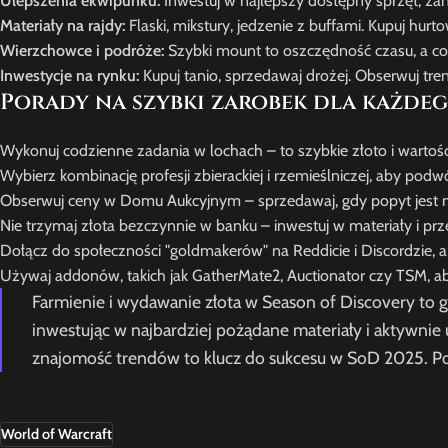
Ulepszenia ekwipunku:
Inwestuj w najlepszy dostępny sprzęt, za
Materiały na rajdy:
Flaski, mikstury, jedzenie z buffami. Kupuj hur
Wierzchowce i podróże:
Szybki mount to oszczędność czasu, a co
Inwestycje na rynku:
Kupuj tanio, sprzedawaj drożej. Obserwuj trend
Porady na szybki zarobek dla każde
Wykonuj codzienne zadania w lochach – to szybkie złoto i wartoś
Wybierz kombinację profesji zbierackiej i rzemieślniczej, aby podw
Obserwuj ceny w Domu Aukcyjnym – sprzedawaj, gdy popyt jest na
Nie trzymaj złota bezczynnie w banku – inwestuj w materiały i prz
Dołącz do społeczności "goldmakerów" na Reddicie i Discordzie,
Używaj addonów, takich jak GatherMate2, Auctionator czy TSM, aby
Farmienie i wydawanie złota w Season of Discovery to g
inwestując w najbardziej pożądane materiały i aktywnie u
znajomość trendów to klucz do sukcesu w SoD 2025. P
World of Warcraft