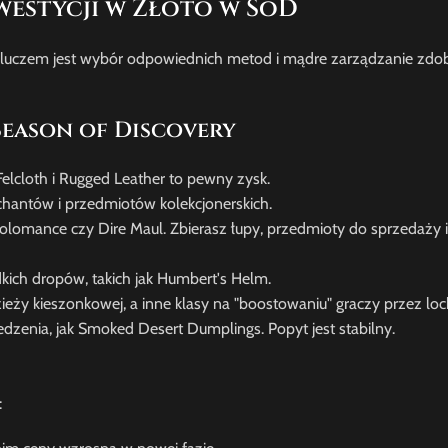
estycji w Złoto w SoD
Kluczem jest wybór odpowiednich metod i mądre zarządzanie zdo
Season of Discovery
, Felcloth i Rugged Leather to pewny zysk.
enchantów i przedmiotów kolekcjonerskich.
cholomance czy Dire Maul. Zbierasz łupy, przedmioty do sprzedaży 
ich dropów, takich jak Humbert's Helm.
eży kieszonkowej, a inne klasy na "boostowaniu" graczy przez loc
edzenia, jak Smoked Desert Dumplings. Popyt jest stabilny.
: