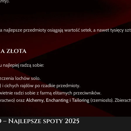
nty).
 najlepsze przedmioty osiągają wartość setek, a nawet tysięcy szt
ia złota
najlepiej radzą sobie:
zczenia lochów solo.
) i cichych rajdów po rzadkie przedmioty.
ietnie radzi sobie z farmą elitarnych przeciwników.
eractwo) oraz
Alchemy, Enchanting i Tailoring
(rzemiosło). Zbierac
– Najlepsze spoty 2025