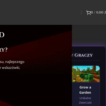
0
/
0,00
OD
ry?
Bestsellery Graczy
esu, najlepszego
ne wskazówki,
Path of Exile 2
Grow a
Garden
Waluta i
Przedmioty
Unikalne
Zwierzaki