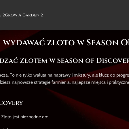
e 2
Grow A Garden 2
 i wydawać złoto w Season 
ądzać Złotem w Season of Discove
cza. To nie tylko waluta na naprawy i mikstury, ale klucz do progr
iesz najnowsze strategie farmienia, najlepsze miejsca i praktycz
scovery
Złoto jest niezbędne do: