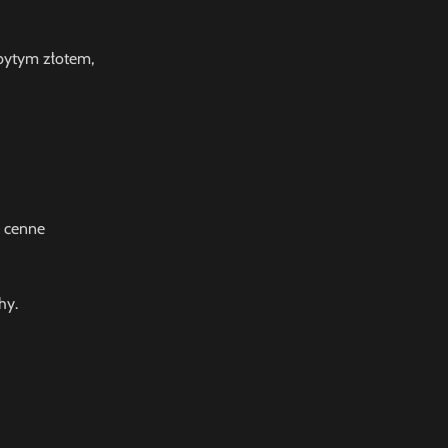
bytym złotem,
i cenne
hy.