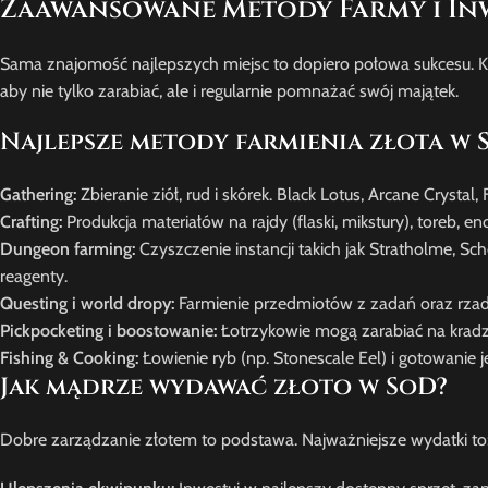
Zaawansowane Metody Farmy i Inw
Sama znajomość najlepszych miejsc to dopiero połowa sukcesu. 
aby nie tylko zarabiać, ale i regularnie pomnażać swój majątek.
Najlepsze metody farmienia złota w 
Gathering:
Zbieranie ziół, rud i skórek. Black Lotus, Arcane Crystal
Crafting:
Produkcja materiałów na rajdy (flaski, mikstury), toreb, 
Dungeon farming:
Czyszczenie instancji takich jak Stratholme, S
reagenty.
Questing i world dropy:
Farmienie przedmiotów z zadań oraz rzadk
Pickpocketing i boostowanie:
Łotrzykowie mogą zarabiać na kradzi
Fishing & Cooking:
Łowienie ryb (np. Stonescale Eel) i gotowanie j
Jak mądrze wydawać złoto w SoD?
Dobre zarządzanie złotem to podstawa. Najważniejsze wydatki to