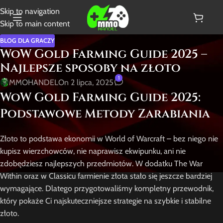
Skip to navigation
Skip to main content
BLOG DLA GRACZY
WoW Gold Farming Guide 2025 –
Najlepsze sposoby na złoto
1
MMOHANDEL
On 2 lipca, 2025
WoW Gold Farming Guide 2025:
Podstawowe Metody Zarabiania
Złoto to podstawa ekonomii w World of Warcraft – bez niego nie
kupisz wierzchowców, nie naprawisz ekwipunku, ani nie
zdobędziesz najlepszych przedmiotów. W dodatku The War
Within oraz w Classicu farmienie złota stało się jeszcze bardziej
wymagające. Dlatego przygotowaliśmy kompletny przewodnik,
który pokaże Ci najskuteczniejsze strategie na szybkie i stabilne
złoto.