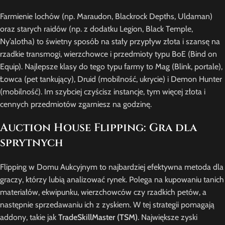
Farmienie lochów (np. Maraudon, Blackrock Depths, Uldaman)
oraz starych raidów (np. z dodatku Legion, Black Temple,
Ny’alotha) to świetny sposób na stały przypływ złota i szansę na
rzadkie transmogi, wierzchowce i przedmioty typu BoE (Bind on
Equip). Najlepsze klasy do tego typu farmy to Mag (Blink, portale),
Łowca (pet tankujący), Druid (mobilność, ukrycie) i Demon Hunter
(mobilność). Im szybciej czyścisz instancje, tym więcej złota i
cennych przedmiotów zgarniesz na godzinę.
Auction House Flipping: Gra dla
sprytnych
Flipping w Domu Aukcyjnym to najbardziej efektywna metoda dla
graczy, którzy lubią analizować rynek. Polega na kupowaniu tanich
materiałów, ekwipunku, wierzchowców czy rzadkich petów, a
następnie sprzedawaniu ich z zyskiem. W tej strategii pomagają
addony, takie jak
TradeSkillMaster (TSM)
. Największe zyski