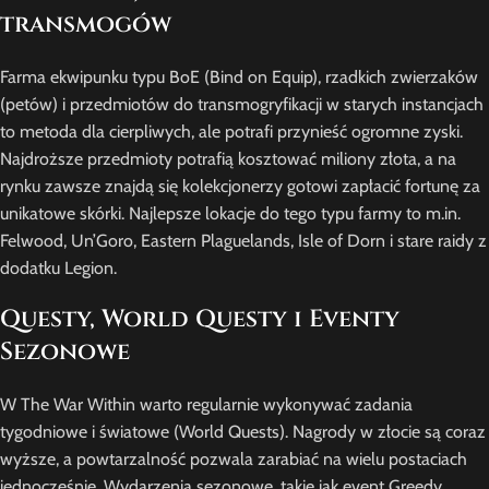
transmogów
Farma ekwipunku typu BoE (Bind on Equip), rzadkich zwierzaków
(petów) i przedmiotów do transmogryfikacji w starych instancjach
to metoda dla cierpliwych, ale potrafi przynieść ogromne zyski.
Najdroższe przedmioty potrafią kosztować miliony złota, a na
rynku zawsze znajdą się kolekcjonerzy gotowi zapłacić fortunę za
unikatowe skórki. Najlepsze lokacje do tego typu farmy to m.in.
Felwood, Un’Goro, Eastern Plaguelands, Isle of Dorn i stare raidy z
dodatku Legion.
Questy, World Questy i Eventy
Sezonowe
W The War Within warto regularnie wykonywać zadania
tygodniowe i światowe (World Quests). Nagrody w złocie są coraz
wyższe, a powtarzalność pozwala zarabiać na wielu postaciach
jednocześnie. Wydarzenia sezonowe, takie jak event Greedy