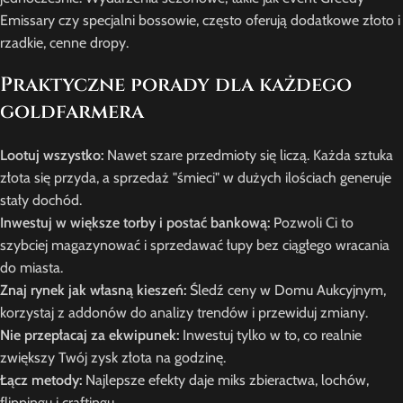
Emissary czy specjalni bossowie, często oferują dodatkowe złoto i
rzadkie, cenne dropy.
Praktyczne porady dla każdego
goldfarmera
Lootuj wszystko:
Nawet szare przedmioty się liczą. Każda sztuka
złota się przyda, a sprzedaż "śmieci" w dużych ilościach generuje
stały dochód.
Inwestuj w większe torby i postać bankową:
Pozwoli Ci to
szybciej magazynować i sprzedawać łupy bez ciągłego wracania
do miasta.
Znaj rynek jak własną kieszeń:
Śledź ceny w Domu Aukcyjnym,
korzystaj z addonów do analizy trendów i przewiduj zmiany.
Nie przepłacaj za ekwipunek:
Inwestuj tylko w to, co realnie
zwiększy Twój zysk złota na godzinę.
Łącz metody:
Najlepsze efekty daje miks zbieractwa, lochów,
flippingu i craftingu.