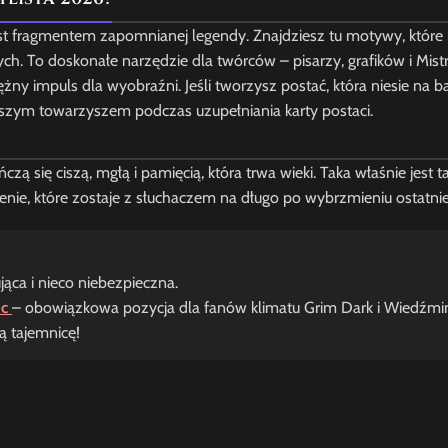
est fragmentem zapomnianej legendy. Znajdziesz tu motywy, które k
 To doskonałe narzędzie dla twórców – pisarzy, grafików i Mist
tężny impuls dla wyobraźni. Jeśli tworzysz postać, która niesie na 
szym towarzyszem podczas uzupełniania karty postaci.
ńczą się ciszą, mgłą i pamięcią, która trwa wieki. Taka właśnie jest ta
e, które zostaje z słuchaczem na długo po wybrzmieniu ostatniej
jąca i nieco niebezpieczna.
ic
– obowiązkowa pozycja dla fanów klimatu Grim Dark i Wiedźmi
ą tajemnicę!