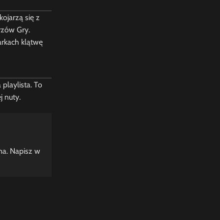
ojarzą się z
rzów Gry.
barkach klątwę
 playlista. To
 nuty.
na. Napisz w