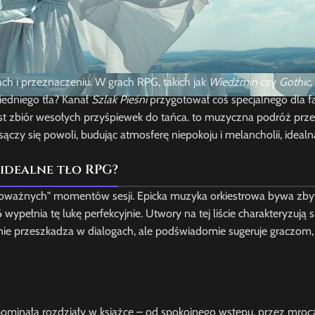
ch i przeznaczeniu. W grach RPG, takich jak
Wiedźmin
czy
Gothic
,
iedniego tła? Kanał
Szlak Pieśni
przygotował coś specjalnego dla 
est zbiór wesołych przyśpiewek do tańca. to muzyczna podróż pr
sączy się powoli, budując atmosferę niepokoju i melancholii, idealn
 idealne tło RPG?
oważnych" momentów sesji. Epicka muzyka orkiestrowa bywa zbyt
6
wypełnia tę lukę perfekcyjnie. Utwory na tej liście charakteryzują 
nie przeszkadza w dialogach, ale podświadomie sugeruje graczom,
pominała rozdziały w książce – od spokojnego wstępu, przez mrocz