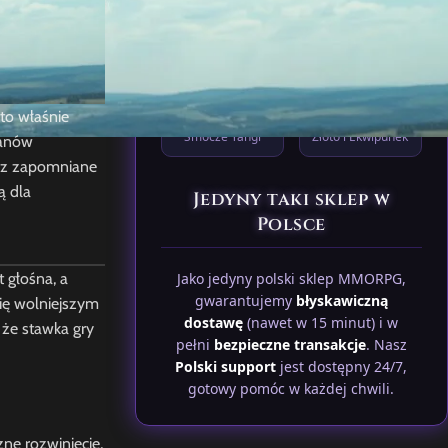
XenoxMT2
Diablo 4
 to właśnie
Smocze Yangi
Złoto i Ekwipunek
fanów
zez zapomniane
ą dla
Jedyny taki sklep w
Polsce
Jako jedyny polski sklep MMORPG,
 głośna, a
gwarantujemy
błyskawiczną
się wolniejszym
dostawę
(nawet w 15 minut) i w
 że stawka gry
pełni
bezpieczne transakcje
. Nasz
Polski support
jest dostępny 24/7,
gotowy pomóc w każdej chwili.
ne rozwinięcie,