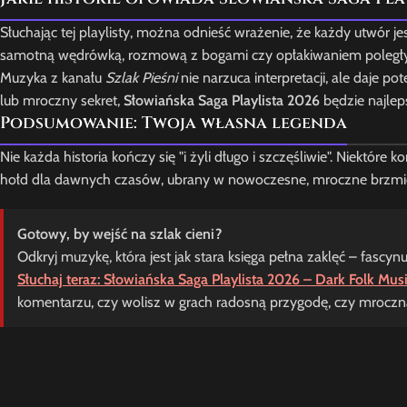
Słuchając tej playlisty, można odnieść wrażenie, że każdy utwór j
samotną wędrówką, rozmową z bogami czy opłakiwaniem poległych.
Muzyka z kanału
Szlak Pieśni
nie narzuca interpretacji, ale daje po
lub mroczny sekret,
Słowiańska Saga Playlista 2026
będzie najlep
Podsumowanie: Twoja własna legenda
Nie każda historia kończy się "i żyli długo i szczęśliwie". Niektóre ko
hołd dla dawnych czasów, ubrany w nowoczesne, mroczne brzmieni
Gotowy, by wejść na szlak cieni?
Odkryj muzykę, która jest jak stara księga pełna zaklęć – fascynu
Słuchaj teraz: Słowiańska Saga Playlista 2026 – Dark Folk Mus
komentarzu, czy wolisz w grach radosną przygodę, czy mroczn