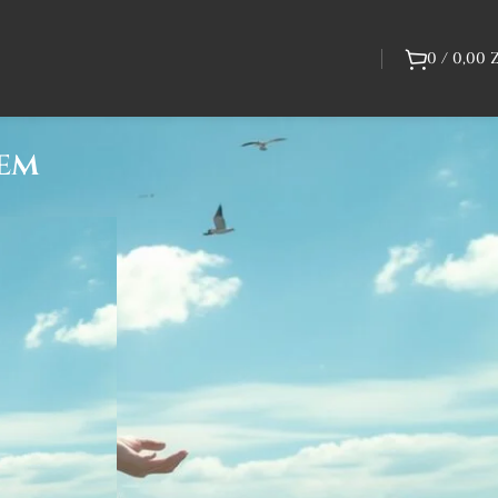
0
/
0,00
iem
Bestsellery Graczy
Path of Exile 2
Grow a
Garden
Waluta i
Przedmioty
Unikalne
Zwierzaki