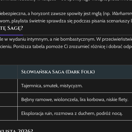
niebezpieczna, a horyzont zawsze spowity jest mgłą (np.
Warhamme
, playlista świetnie sprawdza się podczas pisania scenariuszy 
tę Sagę?
, ale w wydaniu intymnym, a nie bombastycznym. W przeciwieństw
 cieniu. Poniższa tabela pomoże Ci zrozumieć różnicę i dobrać od
Słowiańska Saga (Dark Folk)
Tajemnica, smutek, mistycyzm.
Bębny ramowe, wiolonczela, lira korbowa, niskie flety.
Eksploracja ruin, rozmowa z duchem, podróż nocą.
lista 2026?