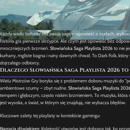
Każdy wielki bohater ma swoją sagę – opowieść o trudach, wybora
historia gra pierwsze skrzypce. Ale czym jest opowieść bez odpow
mroczniejszych brzmień.
Słowiańska Saga Playlista 2026
to nie j
kurhany, mgliste bagna i ruiny dawnych chwał. To Dark Folk, który 
dojrzałego odbiorcy.
Dlaczego Słowiańska Saga Playlista 2026 to
Wielu Mistrzów Gry boryka się z problemem doboru muzyki do "p
ambientowe szumy – zbyt nudne.
Słowiańska Saga Playlista 202
tempem i głębszym, często niskim brzmieniem. To muzyka, która 
jest wysoka, a świat, w którym się znajdują, nie wybacza błędów.
Kluczowe zalety tej playlisty w kontekście gamingu:
Narracja dźwiękiem:
Kolejność utworów jest dobrana tak, by przy