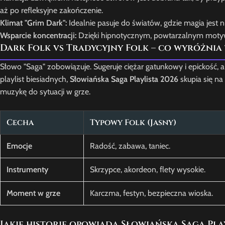
aż po refleksyjne zakończenie.
Klimat "Grim Dark":
Idealnie pasuje do światów, gdzie magia jest 
Wsparcie koncentracji:
Dzięki hipnotycznym, powtarzalnym motywom
Dark Folk vs Tradycyjny Folk – co wyróżnia 
Słowo "Saga" zobowiązuje. Sugeruje ciężar gatunkowy i epickość
playlist biesiadnych,
Słowiańska Saga Playlista 2026
skupia się na
muzykę do sytuacji w grze.
Cecha
Typowy Folk (Jasny)
Emocje
Radość, zabawa, taniec.
Instrumenty
Skrzypce, akordeon, flety wysokie.
Moment w grze
Karczma, festyn, bezpieczna wioska.
Jakie historie opowiada Słowiańska Saga Play