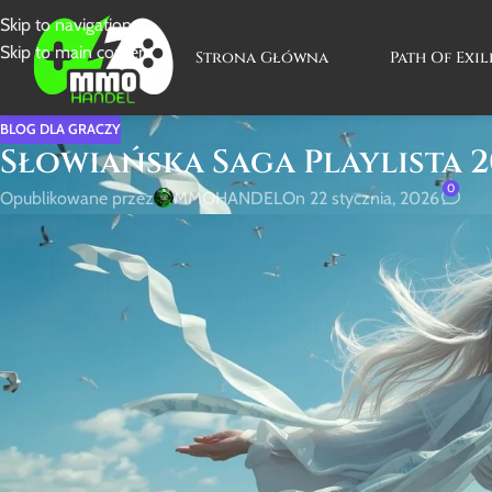
Skip to navigation
Skip to main content
Strona Główna
Path Of Exil
BLOG DLA GRACZY
Słowiańska Saga Playlista 
0
Opublikowane przez
MMOHANDEL
On 22 stycznia, 2026