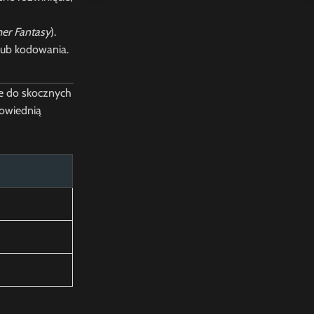
r Fantasy
).
lub kodowania.
ie do skocznych
powiednią