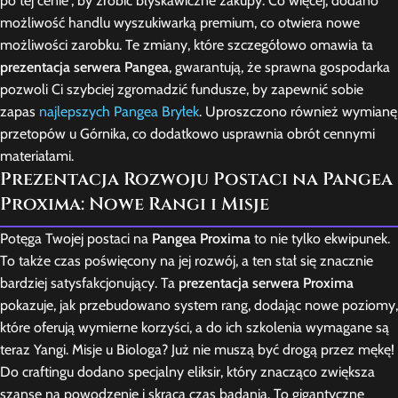
po tej cenie”, by zrobić błyskawiczne zakupy. Co więcej, dodano
możliwość handlu wyszukiwarką premium, co otwiera nowe
możliwości zarobku. Te zmiany, które szczegółowo omawia ta
prezentacja serwera Pangea
, gwarantują, że sprawna gospodarka
pozwoli Ci szybciej zgromadzić fundusze, by zapewnić sobie
zapas
najlepszych Pangea Bryłek
. Uproszczono również wymianę
przetopów u Górnika, co dodatkowo usprawnia obrót cennymi
materiałami.
Prezentacja Rozwoju Postaci na Pangea
Proxima: Nowe Rangi i Misje
Potęga Twojej postaci na
Pangea Proxima
to nie tylko ekwipunek.
To także czas poświęcony na jej rozwój, a ten stał się znacznie
bardziej satysfakcjonujący. Ta
prezentacja serwera Proxima
pokazuje, jak przebudowano system rang, dodając nowe poziomy,
które oferują wymierne korzyści, a do ich szkolenia wymagane są
teraz Yangi. Misje u Biologa? Już nie muszą być drogą przez mękę!
Do craftingu dodano specjalny eliksir, który znacząco zwiększa
szansę na powodzenie i skraca czas badania. To gigantyczne