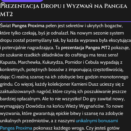
Prezentacja Dropu i Wyzwań na Pangea
MT2
Świat
Pangea Proxima
pełen jest sekretów i ukrytych bogactw,
które tylko czekają, byś je odnalazł. Na nowym sezonie system
dropu został przemyślany tak, by każda wyprawa była ekscytująca
i potencjalnie nagradzająca. Ta
prezentacja Pangea MT2
pokazuje,
że szukanie rzadkich składników do craftingu ma teraz sens!
Kapusta, Marchewka, Kukurydza, Pomidor i Cebula wypadają z
konkretnych, potężnych bossów z imponującą częstotliwością,
dając Ci realną szansę na ich zdobycie bez godzin monotonnego
grindu. Co więcej, każdy kolekcjoner Kamieni Dusz ucieszy się z
zaktualizowanych nagród, które czynią ich poszukiwanie jeszcze
bardziej opłacalnym. Ale to nie wszystko! Do gry zawitał nowy,
wymagający Dowódza na końcu Wieży Wygnańców. To nowe
wyzwania, które gwarantują epickie bitwy i szansę na zdobycie
unikalnych przedmiotów, a z naszymi
unikalnymi bonusami
Pangea Proxima
pokonasz każdego wroga. Czy jesteś gotów