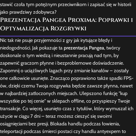
stawić czoła tym potężnym przeciwnikom i zapisać się w historii
jako prawdziwy zdobywca?
Prezentacja Pangea Proxima: Poprawki i
Optymalizacja Rozgrywki
Nic tak nie psuje przyjemności z gry jak irytujące błędy i
niedogodności. Jak pokazuje ta
prezentacja Pangea
, twórcy
doskonale o tym wiedzą i nieustannie pracują nad tym, by
zapewnić graczom płynne i bezproblemowe doświadczenie.
Zapomnij o uciążliwych lagach przy zmianie kanałów – zostały
one całkowicie usunięte. Znacząco poprawiono także spadki FPS-
ów, dzięki czemu Twoja rozgrywka będzie zawsze płynna, nawet
w najbardziej zatłoczonych miejscach. Ulepszono funkcję "kup
wszystkie po tej cenie" w sklepach offline, co przyspieszy Twoje
transakcje. Co więcej, usunięto czas z tytułów, który wymuszał ich
użycie w ciągu 7 dni – teraz możesz cieszyć się swoimi
osiągnięciami bez presji. Blokada handlu podczas łowienia,
teleportacji podczas śmierci postaci czy handlu antyexpem to