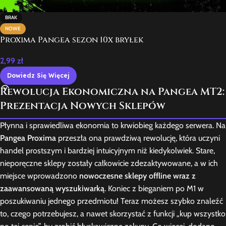
BRAK
NOWE
Proxima Pangea sezon 10x bryłek
2,99
zł
Dowiedz Się Więcej
Rewolucja Ekonomiczna na Pangea MT2:
Prezentacja Nowych Sklepów
Płynna i sprawiedliwa ekonomia to krwiobieg każdego serwera. Na
Pangea Proxima
przeszła ona prawdziwą rewolucję, która uczyni
handel prostszym i bardziej intuicyjnym niż kiedykolwiek. Stare,
nieporęczne sklepy zostały całkowicie zdezaktywowane, a w ich
miejsce wprowadzono
nowoczesne sklepy offline wraz z
zaawansowaną wyszukiwarką
. Koniec z bieganiem po M1 w
poszukiwaniu jednego przedmiotu! Teraz możesz szybko znaleźć
to, czego potrzebujesz, a nawet skorzystać z funkcji „kup wszystko