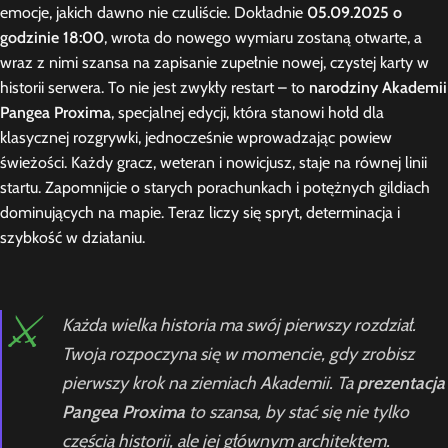
emocje, jakich dawno nie czuliście. Dokładnie
05.09.2025 o
godzinie 18:00
, wrota do nowego wymiaru zostaną otwarte, a
wraz z nimi szansa na zapisanie zupełnie nowej, czystej karty w
historii serwera. To nie jest zwykły restart – to
narodziny Akademii
Pangea Proxima
, specjalnej edycji, która stanowi hołd dla
klasycznej rozgrywki, jednocześnie wprowadzając powiew
świeżości. Każdy gracz, weteran i nowicjusz, staje na równej linii
startu. Zapomnijcie o starych porachunkach i potężnych gildiach
dominujących na mapie. Teraz liczy się spryt, determinacja i
szybkość w działaniu.
⚔️
Każda wielka historia ma swój pierwszy rozdział.
Twoja rozpoczyna się w momencie, gdy zrobisz
pierwszy krok na ziemiach Akademii. Ta
prezentacja
Pangea Proxima
to szansa, by stać się nie tylko
częścią historii, ale jej głównym architektem.