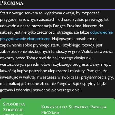
Proxima
Start nowego serwera to wyjątkowa okazja, by rozpocząć
przygodę na równych zasadach i od razu zyskać przewagę. Jak
udowadnia nasza
prezentacja Pangea Proxima
, kluczem do
sukcesu jest nie tylko zręczność i strategia, ale także
odpowiednie
przygotowanie ekonomiczne
. Najlepszym sposobem na
zapewnienie sobie płynnego startu i szybkiego rozwoju jest
zabezpieczenie niezbędnych funduszy w grze. Waluta serwerowa
otworzy przed Tobą drzwi do najlepszego ekwipunku,
wartościowych przedmiotów i szybszego progresu. Dzięki niej, z
łatwością kupisz potrzebne ulepszacze i mikstury. Pamiętaj, że
inwestując w walutę, inwestujesz w swój czas i przyjemność z gry,
minimalizując żmudne zbieranie Yangów. Bądź sprytny, bądź
gotowy i zdominuj serwer od pierwszego dnia!
Sposób na
Korzyści na Serwerze Pangea
Zdobycie
Proxima