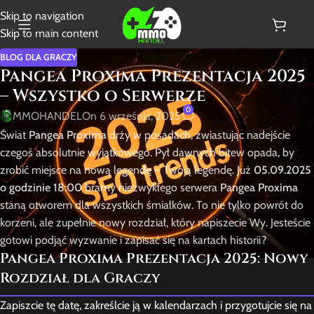
Skip to navigation
Skip to main content
BLOG DLA GRACZY
Pangea Proxima Prezentacja 2025
– Wszystko o Serwerze
0
MMOHANDEL
On 6 września, 2025
Świat
Pangea Proxima
drży w posadach, zwiastując nadejście
czegoś absolutnie wyjątkowego. Pył dawnych bitew opada, by
zrobić miejsce na nową legendę – Twoją legendę. Już
05.09.2025
o godzinie 18:00
bramy niezwykłego serwera
Pangea Proxima
staną otworem dla wszystkich śmiałków. To nie tylko powrót do
korzeni, ale zupełnie nowy rozdział, który napiszecie Wy. Jesteście
gotowi podjąć wyzwanie i zapisać się na kartach historii?
Pangea Proxima Prezentacja 2025: Nowy
Rozdział dla Graczy
Zapiszcie tę datę, zakreślcie ją w kalendarzach i przygotujcie się na