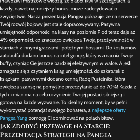
Prawdziwi mistrzowie wiedzą, że diabeł tkwi w szczegółach, a
każdy, nawet najmniejszy bonus, może zadecydować o
zwycięstwie. Nasza
prezentacja Pangea
pokazuje, że na serwerze
Twój rozwój bojowy jest stale dopracowywany. Pasywna
umiejętność odporności na klasy na poziomie P od teraz daje aż
4% odporności
, co znacząco zwiększa Twoją przeżywalność w
starciach z innymi graczami i potężnymi bossami. Do kostiumów
autobuffa dodano bonus na inteligencję, który wzmacnia Twoje
buffy, czyniąc Cię jeszcze bardziej efektywnym w walce. A jeśli
zmagasz się z czytaniem ksiąg umiejętności, do szkatułek z
książkami pasywnymi dodano cenną Radę Pustelnika, która
zwiększa szansę na pomyślne przeczytanie aż do 70%! Każda z
tych zmian ma na celu uczynienie Twojej postaci silniejszą i
gotową na każde wyzwanie. To idealny moment, by w pełni
wykorzystać potencjał swojego bohatera, a
najlepsze oferty
Pangea Yang
pomogą Ci dominować na polach bitew.
Jak Zdobyć Przewagę na Starcie:
Prezentacja Strategii na Pangea