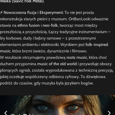
Walka (Slavic Folk Metal)
.
⚡ Nowoczesna Fuzja i Eksperyment:
To nie jest prosta
rekonstrukcja starych pieśni z muzeum. OrtBanLooki odważnie
stawia na
ethno fusion
i
neo-folk
, tworząc most między
przeszłością a przyszłością. Łączy tradycyjne instrumentarium –
liry korbowe, dudy i bębny ramowe – z przestrzennymi
elementami ambientu i elektroniki. Wynikiem jest
folk-inspired
music
, która brzmi świeżo, dynamicznie i filmowo.
W rezultacie otrzymujemy prawdziwą
roots music
, która choć
duchem przypomina
music of the old world
i przywołuje obrazy
płonących ognisk, została wyprodukowana z techniczną precyzją,
jakiej oczekuje współczesny odbiorca cyfrowy. To dźwiękowa
podróż do czasów, gdy muzyka była językiem bogów.