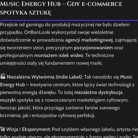
Music Energy Hub – Gdy e-commerce
spotyka sztukę
Przejście od gamingu do produkcji muzycznej nie było dziełem
przypadku. OrtBanLooki wykorzystał swoje wieloletnie
doświadczenie w prowadzeniu
agencji marketingowej
, zajmującej
się tworzeniem stron, precyzyjnym
pozycjonowaniem
oraz
profesjonalnym
montażem rolek wideo
. Te techniczne
umiejętności stały się fundamentem nowej marki.
🏭 Niezależna Wytwórnia (Indie Label):
Tak narodziło się
Music
Energy Hub
– kreatywne centrum, które łączy świat technologii z
pierwotną energią dźwięku. To tutaj
niezależna dystrybucja
muzyki
spotyka się z nowoczesnym marketingiem cyfrowym,
tworząc jakość, która przyciąga zarówno fanów surowego
brzmienia, jak i entuzjastów cyfrowej perfekcji.
🚀 Wizja i Eksperyment:
Pod szyldem własnego labelu, artysta nie
tylko wydaje utwory, ale eksperymentuje z formą wideo i audio. To