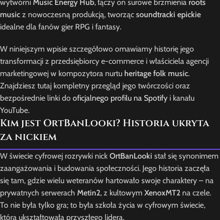
wytwórni
Music Energy Hub
, łączy on surowe brzmienia
roots
music
z nowoczesną produkcją, tworząc
soundtracki epickie
idealne dla fanów gier RPG i fantasy.
W niniejszym wpisie szczegółowo omawiamy historię jego
transformacji z przedsiębiorcy e-commerce i właściciela agencji
marketingowej w kompozytora nurtu
heritage folk music
.
Znajdziesz tutaj kompletny przegląd jego twórczości oraz
bezpośrednie linki do
oficjalnego profilu na Spotify
i kanału
YouTube.
Kim jest OrtBanLooki? Historia ukryta
za nickiem
W świecie cyfrowej rozrywki nick
OrtBanLooki
stał się synonimem
zaangażowania i budowania społeczności. Jego historia zaczęła
się tam, gdzie wielu weteranów hartowało swoje charaktery – na
prywatnych serwerach
Metin2
, z kultowym
XenoxMT2
na czele.
To nie była tylko gra; to była szkoła życia w cyfrowym świecie,
która ukształtowała przyszłego lidera.