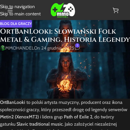
Skip to navigation
Skip to main content
BLOG DLA GRACZY
OrtBanLooki: Słowiański Folk
Metal & Gaming. Historia Legendy
1
MMOHANDEL
On 24 grudnia, 2025
OrtBanLooki
to polski artysta muzyczny, producent oraz ikona
społeczności graczy, który przeszedł drogę od legendy serwerów
Metin2 (XenoxMT2)
i lidera grup
Path of Exile 2
, do twórcy
gatunku
Slavic traditional music
. Jako założyciel niezależnej