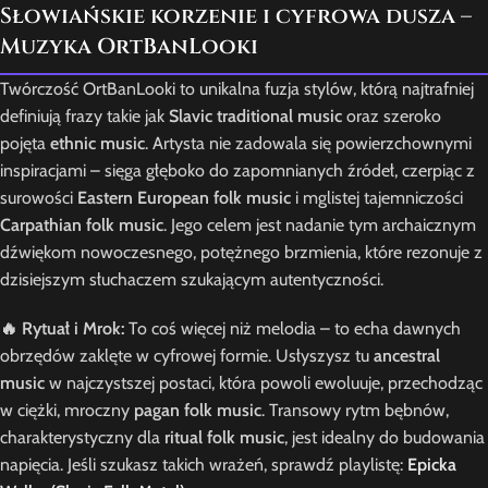
Słowiańskie korzenie i cyfrowa dusza –
Muzyka OrtBanLooki
Twórczość OrtBanLooki to unikalna fuzja stylów, którą najtrafniej
definiują frazy takie jak
Slavic traditional music
oraz szeroko
pojęta
ethnic music
. Artysta nie zadowala się powierzchownymi
inspiracjami – sięga głęboko do zapomnianych źródeł, czerpiąc z
surowości
Eastern European folk music
i mglistej tajemniczości
Carpathian folk music
. Jego celem jest nadanie tym archaicznym
dźwiękom nowoczesnego, potężnego brzmienia, które rezonuje z
dzisiejszym słuchaczem szukającym autentyczności.
🔥 Rytuał i Mrok:
To coś więcej niż melodia – to echa dawnych
obrzędów zaklęte w cyfrowej formie. Usłyszysz tu
ancestral
music
w najczystszej postaci, która powoli ewoluuje, przechodząc
w ciężki, mroczny
pagan folk music
. Transowy rytm bębnów,
charakterystyczny dla
ritual folk music
, jest idealny do budowania
napięcia. Jeśli szukasz takich wrażeń, sprawdź playlistę:
Epicka