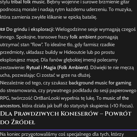
stylu
tribal folk music
. Bębny wojenne i surowe brzmienie gitar
podnoszą morale i nadają rytm każdemu uderzeniu. To muzyka,
która zamienia zwykłe klikanie w epicką batalię.
📜 Do grindu i eksploracji:
Wielogodzinne sesje wymagają czegoś
innego. Spokojne, transowe frazy
folk ambient
pomagają
utrzymać stan "flow". To idealne tło, gdy farmisz rzadkie
przedmioty, układasz buildy w Hideoutcie lub po prostu
eksplorujesz mapę. Dla fanów głębokiej imersji polecamy
zestawienie:
Rytuał i Magia (Folk Ambient)
. Dźwięki te nie męczą
ucha, pozwalając Ci zostać w grze na dłużej.
Niezależnie od tego, czy szukasz
background music for gaming
do streamowania, czy prywatnego podkładu do sesji papierowego
RPG, twórczość OrtBanLooki wypełnia tę lukę. To
music of the
ancestors
, która działa jak buff do statystyk skupienia (+10 Focus).
Dla Prawdziwych Koneserów – Powrót
do Źródeł
Na koniec przygotowaliśmy coś specjalnego dla tych, którzy