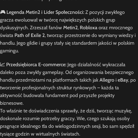
🎮 Legenda Metin2 i Lider Społeczności:
Z pozycji zwykłego
gracza ewoluował w twórcę największych polskich grup
dyskusyjnych. Zrzeszał fanów
Metin2
,
Robloxa
oraz mrocznego
świata
Path of Exile 2
, tworząc przestrzenie do wymiany wiedzy i
handlu. Jego gildie i grupy stały się standardem jakości w polskim
gamingu.
📈 Przedsiębiorca E-commerce:
Jego działalność wykraczała
daleko poza zwykły gameplay. Od organizowania bezpiecznego
handlu przedmiotami na platformach takich jak
Allegro
i
eBay
, po
tworzenie profesjonalnych struktur rynkowych – każda ta
aktywność budowała fundament pod przyszłe projekty
biznesowe.
To właśnie te doświadczenia sprawiły, że dziś, tworząc muzykę,
doskonale rozumie potrzeby graczy. Wie, czego szukają osoby
pragnące idealnego tła do wielogodzinnych sesji, bo sam spędził
tysiące godzin w wirtualnych światach.