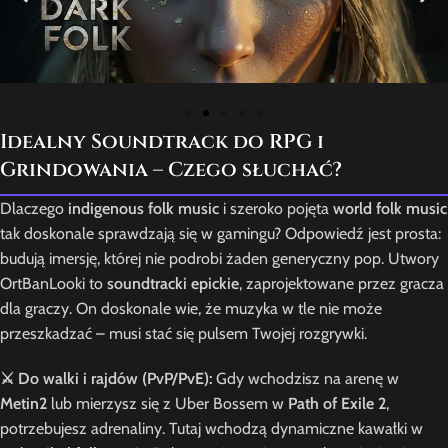
Idealny Soundtrack do RPG i
Grindowania – Czego słuchać?
Dlaczego
indigenous folk music
i szeroko pojęta
world folk music
tak doskonale sprawdzają się w gamingu? Odpowiedź jest prosta:
budują imersję, której nie podrobi żaden generyczny pop. Utwory
OrtBanLooki to
soundtracki epickie
, zaprojektowane przez gracza
dla graczy. On doskonale wie, że muzyka w tle nie może
przeszkadzać – musi stać się pulsem Twojej rozgrywki.
⚔️ Do walki i rajdów (PvP/PvE):
Gdy wchodzisz na arenę w
Metin2
lub mierzysz się z Uber Bossem w
Path of Exile 2
,
potrzebujesz adrenaliny. Tutaj wchodzą dynamiczne kawałki w