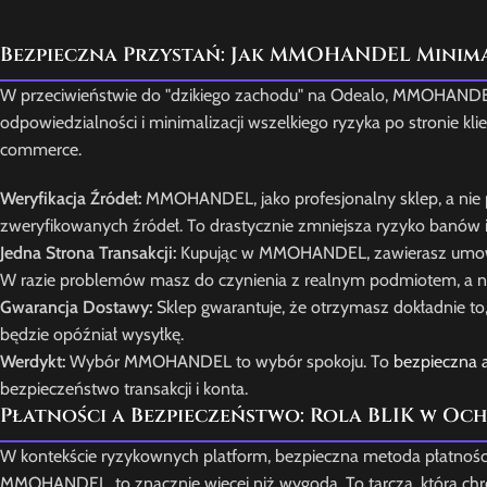
Bezpieczna Przystań: Jak MMOHANDEL Minima
W przeciwieństwie do "dzikiego zachodu" na Odealo, MMOHANDEL d
odpowiedzialności i minimalizacji wszelkiego ryzyka po stronie kl
commerce.
Weryfikacja Źródeł:
MMOHANDEL, jako profesjonalny sklep, a nie p
zweryfikowanych źródeł. To drastycznie zmniejsza ryzyko banów 
Jedna Strona Transakcji:
Kupując w MMOHANDEL, zawierasz umowę z
W razie problemów masz do czynienia z realnym podmiotem, a 
Gwarancja Dostawy:
Sklep gwarantuje, że otrzymasz dokładnie to,
będzie opóźniał wysyłkę.
Werdykt:
Wybór MMOHANDEL to wybór spokoju. To
bezpieczna 
bezpieczeństwo transakcji i konta.
Płatności a Bezpieczeństwo: Rola BLIK w Oc
W kontekście ryzykownych platform, bezpieczna metoda płatności 
MMOHANDEL, to znacznie więcej niż wygoda. To tarcza, która ch