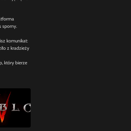
atforma
s sporny.
isz komunikat:
iło z kradzieży
 który bierze