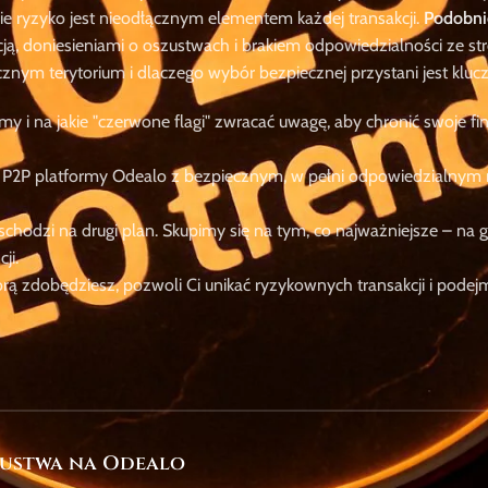
zie ryzyko jest nieodłącznym elementem każdej transakcji.
Podobni
cją, doniesieniami o oszustwach i brakiem odpowiedzialności ze st
znym terytorium i dlaczego wybór bezpiecznej przystani jest kluc
y i na jakie "czerwone flagi" zwracać uwagę, aby chronić swoje fi
 P2P platformy Odealo z bezpiecznym, w pełni odpowiedzialny
odzi na drugi plan. Skupimy się na tym, co najważniejsze – na g
ji.
órą zdobędziesz, pozwoli Ci unikać ryzykownych transakcji i pode
szustwa na Odealo