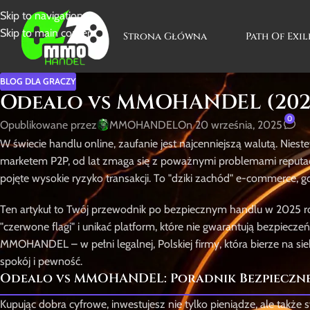
Skip to navigation
Skip to main content
Strona Główna
Path Of Exil
BLOG DLA GRACZY
Odealo vs MMOHANDEL (2025
0
Opublikowane przez
MMOHANDEL
On 20 września, 2025
W świecie handlu online, zaufanie jest najcenniejszą walutą. Nieste
marketem P2P, od lat zmaga się z poważnymi problemami reputacy
pojęte wysokie ryzyko transakcji. To "dziki zachód" e-commerce, g
Ten artykuł to Twój przewodnik po bezpiecznym handlu w 2025 r
"czerwone flagi" i unikać platform, które nie gwarantują bezpiec
MMOHANDEL – w pełni legalnej, Polskiej firmy, która bierze na sie
spokój i pewność.
Odealo vs MMOHANDEL: Poradnik Bezpieczn
Kupując dobra cyfrowe, inwestujesz nie tylko pieniądze, ale także s