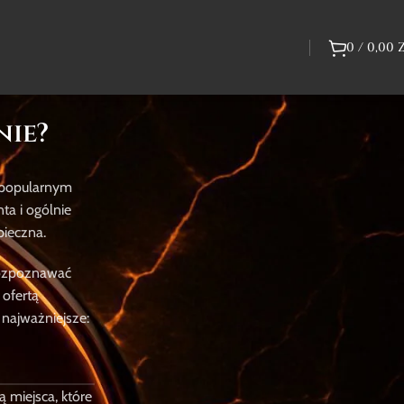
0
/
0,00
nie?
t popularnym
Bestsellery Graczy
ta i ogólnie
pieczna.
rozpoznawać
 ofertą
 najważniejsze:
Path of Exile 2
Grow a
Garden
Waluta i
Przedmioty
Unikalne
Zwierzaki
ą miejsca, które