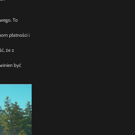
owego. To
om płatności i
ć, że z
owinien być