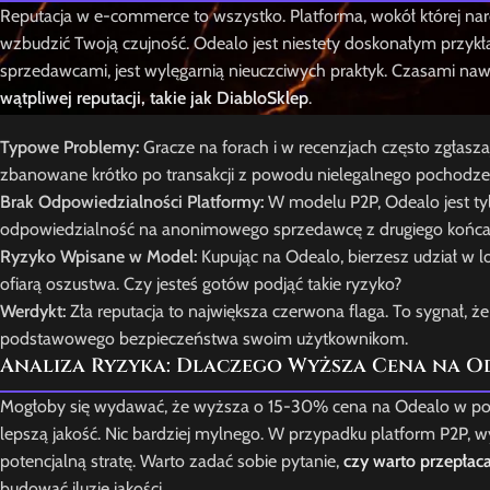
Reputacja w e-commerce to wszystko. Platforma, wokół której nar
wzbudzić Twoją czujność. Odealo jest niestety doskonałym przyk
sprzedawcami, jest wylęgarnią nieuczciwych praktyk. Czasami na
wątpliwej reputacji, takie jak DiabloSklep
.
Typowe Problemy:
Gracze na forach i w recenzjach często zgłaszaj
zbanowane krótko po transakcji z powodu nielegalnego pochodzenia
Brak Odpowiedzialności Platformy:
W modelu P2P, Odealo jest ty
odpowiedzialność na anonimowego sprzedawcę z drugiego końca ś
Ryzyko Wpisane w Model:
Kupując na Odealo, bierzesz udział w l
ofiarą oszustwa. Czy jesteś gotów podjąć takie ryzyko?
Werdykt:
Zła reputacja to największa czerwona flaga. To sygnał, że
podstawowego bezpieczeństwa swoim użytkownikom.
Analiza Ryzyka: Dlaczego Wyższa Cena na O
Mogłoby się wydawać, że wyższa o 15-30% cena na Odealo w po
lepszą jakość. Nic bardziej mylnego. W przypadku platform P2P, w
potencjalną stratę. Warto zadać sobie pytanie,
czy warto przepłac
budować iluzję jakości.