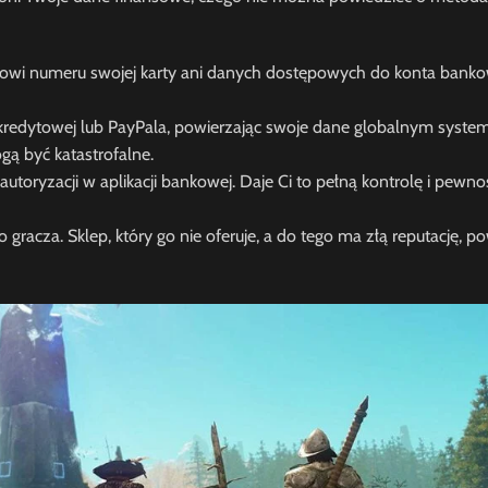
powi numeru swojej karty ani danych dostępowych do konta bank
kredytowej lub PayPala, powierzając swoje dane globalnym system
ą być katastrofalne.
oryzacji w aplikacji bankowej. Daje Ci to pełną kontrolę i pewnoś
 gracza. Sklep, który go nie oferuje, a do tego ma złą reputację, p