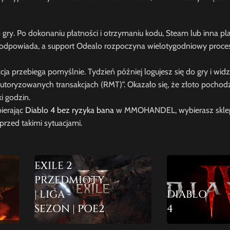
gry. Po dokonaniu płatności i otrzymaniu kodu, Steam lub inna pl
ie odpowiada, a support Odealo rozpoczyna wielotygodniowy proce
ja przebiega pomyślnie. Tydzień później logujesz się do gry i widz
toryzowanych transakcjach (RMT)". Okazało się, że złoto pochodz
i godzin.
ierając
Diablo 4 bez ryzyka bana
w MMOHANDEL, wybierasz sklep,
rzed takimi sytuacjami.
PATH OF
EXILE 2
PRZEDMIOTY
| LIGA -
DIABLO
SEZON | POE2
4