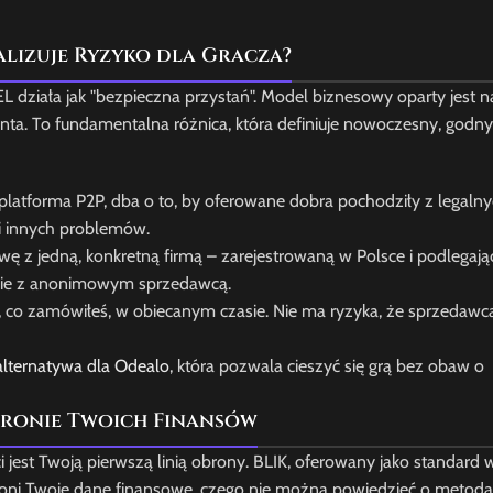
lizuje Ryzyko dla Gracza?
ziała jak "bezpieczna przystań". Model biznesowy oparty jest na
ienta. To fundamentalna różnica, która definiuje nowoczesny, godny
latforma P2P, dba o to, by oferowane dobra pochodziły z legalny
i innych problemów.
 jedną, konkretną firmą – zarejestrowaną w Polsce i podlegają
nie z anonimowym sprzedawcą.
 co zamówiłeś, w obiecanym czasie. Nie ma ryzyka, że sprzedawca 
alternatywa dla Odealo
, która pozwala cieszyć się grą bez obaw o
hronie Twoich Finansów
jest Twoją pierwszą linią obrony. BLIK, oferowany jako standard 
roni Twoje dane finansowe, czego nie można powiedzieć o metod