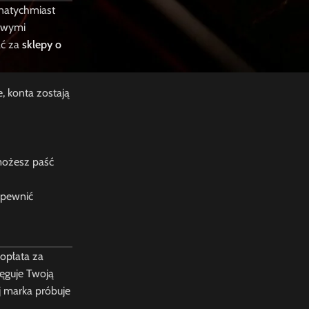
 natychmiast
mowymi
ać za
sklepy o
, konta zostają
 możesz paść
zapewnić
opłata za
tęguje Twoją
 marka próbuje