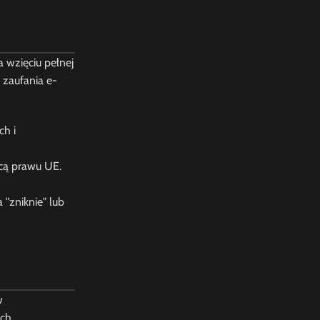
 wzięciu pełnej
 zaufania e-
ch i
cą prawu UE.
"zniknie" lub
w
ach