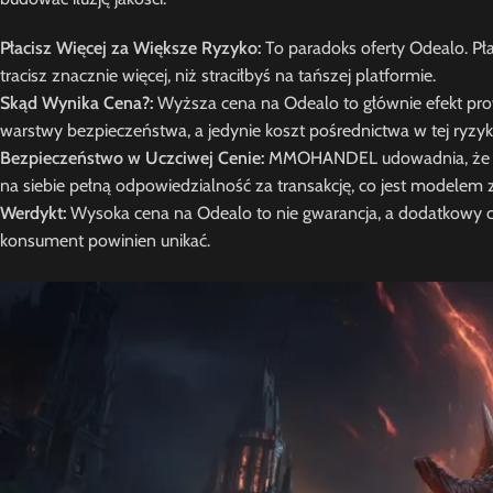
Płacisz Więcej za Większe Ryzyko:
To paradoks oferty Odealo. P
tracisz znacznie więcej, niż straciłbyś na tańszej platformie.
Skąd Wynika Cena?:
Wyższa cena na Odealo to głównie efekt prow
warstwy bezpieczeństwa, a jedynie koszt pośrednictwa w tej ryzyko
Bezpieczeństwo w Uczciwej Cenie:
MMOHANDEL udowadnia, że bezp
na siebie pełną odpowiedzialność za transakcję, co jest modelem z
Werdykt:
Wysoka cena na Odealo to nie gwarancja, a dodatkowy czy
konsument powinien unikać.