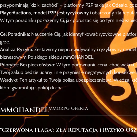
przypominają "dziki zachód" – platformy P2P takie jak
Odealo
, gd
PlayerAuctions, model P2P jest ryzykowny
i obarczony złą reputa
W tym poradniku pokażemy Ci, jak poruszać się po tym niebezpiec
Cel Poradnika:
Nauczenie Cię, jak identyfikować ryzykowne platform
grze.
Analiza Ryzyka:
Zestawimy nieprzewidywalny i ryzykowny model
biznesowym Polskiego sklepu MMOHANDEL.
Priorytet: Bezpieczeństwo:
W tym porównaniu cena, choć ważna, sch
Twój zakup będzie udany i nie przyniesie negatywnych konsekwenc
Werdykt:
Ten artykuł to Twoja polisa ubezpieczeniowa. Wiedza, kt
które gwarantują spokój ducha.
MMORPG OFERTA
MMOHANDEL
"Czerwona Flaga": Zła Reputacja i Ryzyko O