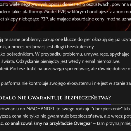
osło wiele negatywnych opinii i doniesień o oszustwach, powinna
ładem takiej platformy. Model P2P, w którym handlujesz z anoni
wet sklepy niebędące P2P, ale mające absurdalne ceny, można uzn
ą te same problemy: zakupione klucze do gier okazują się już użyte
, a proces reklamacji jest długi i bezskuteczny.
lko pośrednikiem. W przypadku problemu, umywa ręce, spychając
wiata. Odzyskanie pieniędzy jest wtedy niemal niemożliwe.
oterii. Możesz trafić na uczciwego sprzedawcę, ale równie dobrze
 platforma nie kontroluje swojego ekosystemu i nie jest w stanie 
dealo Nie Gwarantuje Bezpieczeństwa?
równaniu do MMOHANDEL to swego rodzaju "ubezpieczenie" lub 
yższa cena nie tylko nie gwarantuje bezpieczeństwa, ale wręcz po
ać, co analizowaliśmy na przykładzie Overgear
– tam przynajmniej