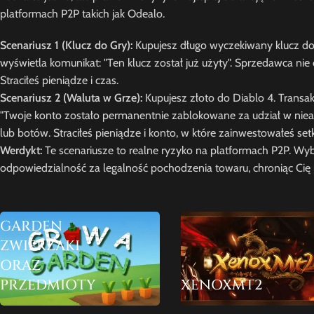
platformach P2P takich jak Odealo.
Scenariusz 1 (Klucz do Gry):
Kupujesz długo wyczekiwany klucz do 
wyświetla komunikat: "Ten klucz został już użyty". Sprzedawca n
Straciłeś pieniądze i czas.
Scenariusz 2 (Waluta w Grze):
Kupujesz złoto do Diablo 4. Transakc
"Twoje konto zostało permanentnie zablokowane za udział w nieau
lub botów. Straciłeś pieniądze i konto, w które zainwestowałeś setk
Werdykt:
Te scenariusze to realne ryzyko na platformach P2P. Wyb
odpowiedzialność za legalność pochodzenia towaru, chroniąc Cię p
GROW A
GARDEN
ZWIERZAKI
ORAZ
PRZEDMIOTY
XENOXMT2