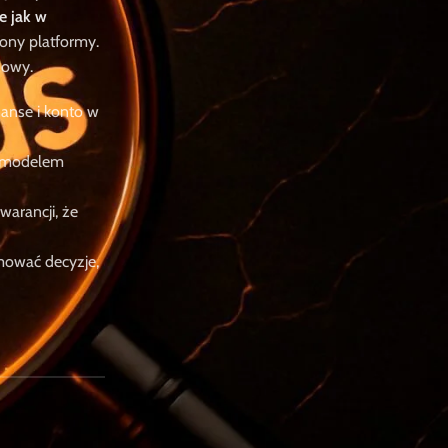
e jak w
rony platformy.
zowy.
nanse i konto w
XenoxMT2
Diablo 4
Smocze Yangi
Złoto i Ekwipunek
m modelem
Jedyny taki sklep w
warancji, że
Polsce
jmować decyzje,
Jako jedyny polski sklep MMORPG,
gwarantujemy
błyskawiczną
dostawę
(nawet w 15 minut) i w
pełni
bezpieczne transakcje
. Nasz
Polski support
jest dostępny 24/7,
gotowy pomóc w każdej chwili.