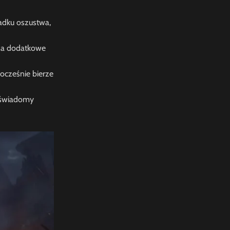
adku oszustwa,
 za dodatkowe
ocześnie bierze
o świadomy