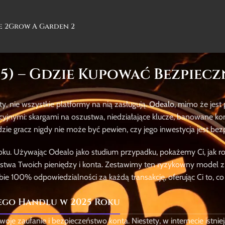
e 2
Grow A Garden 2
) – Gdzie Kupować Bezpiecz
ty, nie wszystkie platformy na nią zasługują.
Odealo
, mimo że jes
jnymi: skargami na oszustwa, niedziałające klucze, banowane kon
dzie gracz nigdy nie może być pewien, czy jego inwestycja jest bez
oku. Używając Odealo jako studium przypadku, pokażemy Ci, jak 
zeństwa Twoich pieniędzy i konta. Zestawimy ten ryzykowny model z
bie 100% odpowiedzialności za każdą transakcję, oferując Ci to, co
ego Handlu w 2025 Roku
woje zaufanie i bezpieczeństwo konta. Niestety, w internecie istniej