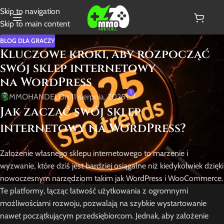
Skip to navigation
Skip to main content
BLOG DLA GRACZY
Kluczowe kroki, aby rozpocząć
swój sklep internetowy
na WordPress
1
MMOHANDEL
On 11 sierpnia, 2025
Jak zacząć swój sklep
internetowy na WordPress?
Założenie własnego sklepu internetowego to marzenie i
wyzwanie, które dziś jest bardziej osiągalne niż kiedykolwiek dzięki
nowoczesnym narzędziom takim jak WordPress i WooCommerce.
Te platformy, łącząc łatwość użytkowania z ogromnymi
możliwościami rozwoju, pozwalają na szybkie wystartowanie
nawet początkującym przedsiębiorcom. Jednak, aby założenie