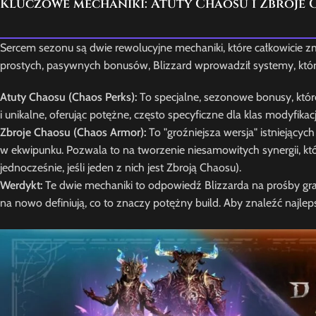
Kluczowe mechaniki: Atuty Chaosu i Zbroje
Sercem sezonu są dwie rewolucyjne mechaniki, które całkowicie z
prostych, pasywnych bonusów, Blizzard wprowadził systemy, któr
Atuty Chaosu (Chaos Perks):
To specjalne, sezonowe bonusy, któr
i unikalne, oferując potężne, często specyficzne dla klas modyfik
Zbroje Chaosu (Chaos Armor):
To "groźniejsza wersja" istniejącyc
w ekwipunku. Pozwala to na tworzenie niesamowitych synergii, k
jednocześnie, jeśli jeden z nich jest Zbroją Chaosu).
Werdykt:
Te dwie mechaniki to odpowiedź Blizzarda na prośby gr
na nowo definiują, co to znaczy potężny build. Aby znaleźć najle