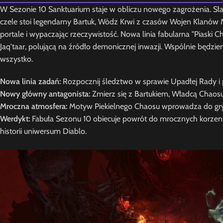
W Sezonie 10 Sanktuarium staje w obliczu nowego zagrożenia. Sła
czele stoi legendarny Bartuk, Wódz Krwi z czasów Wojen Klanów Ma
portale i wypaczając rzeczywistość. Nowa linia fabularna "Piaski
Jaq'taar, polującą na źródło demonicznej inwazji. Wspólnie będzi
wszystko.
Nowa linia zadań:
Rozpocznij śledztwo w sprawie Upadłej Rady i 
Nowy główny antagonista:
Zmierz się z Bartukiem, Władcą Chaosu, 
Mroczna atmosfera:
Motyw Piekielnego Chaosu wprowadza do gry au
Werdykt:
Fabuła Sezonu 10 obiecuje powrót do mrocznych korzeni s
historii uniwersum Diablo.