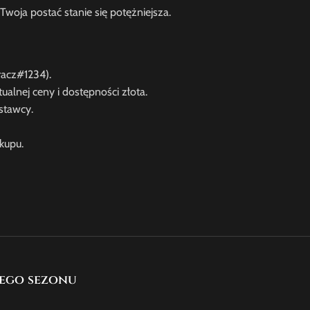
woja postać stanie się potężniejsza.
racz#1234).
ualnej ceny i dostępności złota.
stawcy.
kupu.
wego sezonu