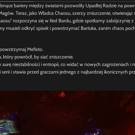
bnące bariery między światami pozwoliły Upadłej Radzie na powrót
gów. Teraz, jako Władca Chaosu, szerzy zniszczenie, otwierając n
 Chaosu" rozpoczyna się w Ked Bardu, gdzie spotkamy zabójczynię z
emy musieli odkryć spisek i powstrzymać Bartuka, zanim chaos poc
powstrzymaj Mefisto.
który powrócił, by siać zniszczenie.
rę niestabilności i entropii, co widać w nowych zagrożeniach i 
erii i stawia przed graczami jednego z najbardziej ikonicznych p