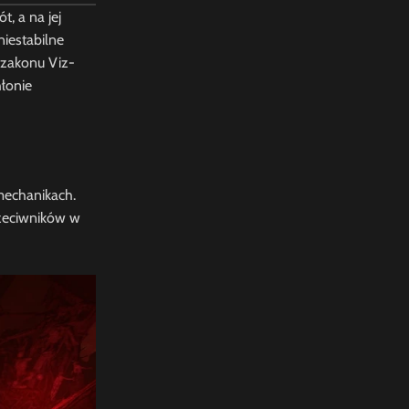
, a na jej
iestabilne
 zakonu Viz-
hłonie
mechanikach.
rzeciwników w