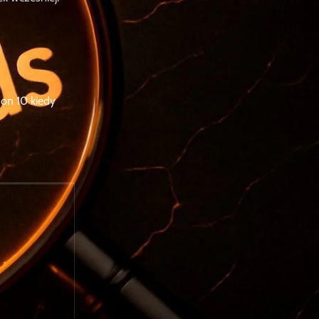
XenoxMT2
Diablo 4
Smocze Yangi
Złoto i Ekwipunek
on 10 kiedy
Jedyny taki sklep w
Polsce
Jako jedyny polski sklep MMORPG,
gwarantujemy
błyskawiczną
dostawę
(nawet w 15 minut) i w
pełni
bezpieczne transakcje
. Nasz
Polski support
jest dostępny 24/7,
gotowy pomóc w każdej chwili.