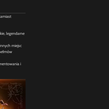
Zamiast
kie, legendarne
innych miejsc
 hełmów
mentowania i