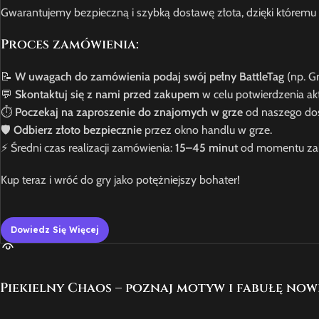
Gwarantujemy bezpieczną i szybką dostawę złota, dzięki któremu T
Proces zamówienia:
📝
W uwagach do zamówienia podaj swój pełny BattleTag
(np. G
💬
Skontaktuj się z nami przed zakupem
w celu potwierdzenia akt
⏱️
Poczekaj na zaproszenie do znajomych w grze
od naszego do
🛡️
Odbierz złoto bezpiecznie
przez okno handlu w grze.
⚡️ Średni czas realizacji zamówienia:
15–45 minut
od momentu za
Kup teraz i wróć do gry jako potężniejszy bohater!
Dowiedz Się Więcej
Piekielny Chaos – poznaj motyw i fabułę no