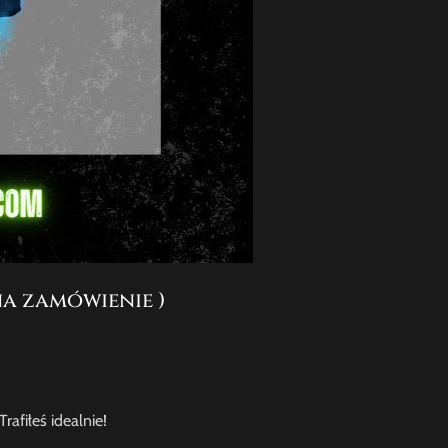
na zamówienie )
afiłeś idealnie!