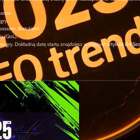
haosu.
gry.
ossem, Bartukiem.
ia (QoL).
tu gry. Dokładną datę startu znajdziesz w naszym artykule
D4 Sez