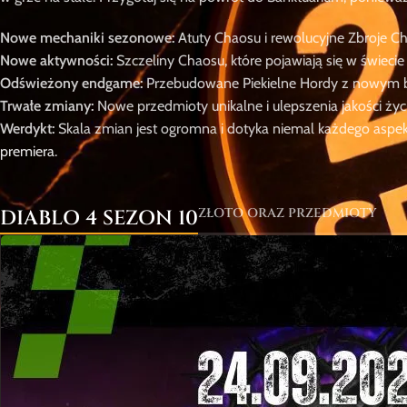
Nowe mechaniki sezonowe:
Atuty Chaosu i rewolucyjne Zbroje C
Nowe aktywności:
Szczeliny Chaosu, które pojawiają się w świecie 
Odświeżony endgame:
Przebudowane Piekielne Hordy z nowym b
Trwałe zmiany:
Nowe przedmioty unikalne i ulepszenia jakości życ
Werdykt:
Skala zmian jest ogromna i dotyka niemal każdego aspek
premiera
.
ZŁOTO ORAZ PRZEDMIOTY
DIABLO 4 SEZON 10