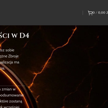
0
/
0,00
ści w D4
esz sobie
Bestsellery Graczy
tężne Zbroje
ualizacja ma
ia.
Path of Exile 2
Grow a
ch zmian w
Garden
Waluta i
e podsumowanie
Przedmioty
Unikalne
które zostaną
Zwierzaki
ek wcześniej.