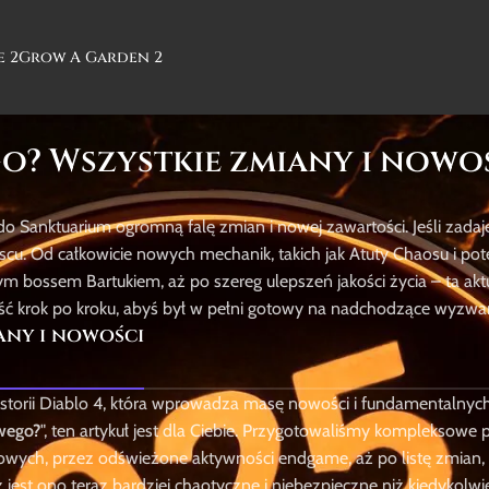
e 2
Grow A Garden 2
go? Wszystkie zmiany i nowo
o Sanktuarium ogromną falę zmian i nowej zawartości. Jeśli zadaj
jscu. Od całkowicie nowych mechanik, takich jak Atuty Chaosu i po
 bossem Bartukiem, aż po szereg ulepszeń jakości życia – ta akt
ć krok po kroku, abyś był w pełni gotowy na nadchodzące wyzwan
any i nowości
 historii Diablo 4, która wprowadza masę nowości i fundamentalny
wego?
", ten artykuł jest dla Ciebie. Przygotowaliśmy kompleksow
ych, przez odświeżone aktywności endgame, aż po listę zmian, 
 jest ono teraz bardziej chaotyczne i niebezpieczne niż kiedykolwi