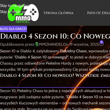
Skip to navigation
Skip to main content
Strona Główna
Path Of Exil
BLOG DLA GRACZY
Diablo 4 Sezon 10: Co Nowe
0
Opublikowane przez
MMOHANDEL
On 19 września, 2025
Sezon 10 w Diablo 4, zatytułowany
Piekielny Chaos
, wprowadza d
pytanie: "
Diablo 4 Sezon 10 co nowego?
", to jesteś w dobrym mie
Chaosu, przez odświeżone Piekielne Hordy z nowym, przerażającym
wszystko. W tym artykule przeprowadzimy Cię przez każdą nowoś
Diablo 4 Sezon 10: Co nowego? Wszystkie zmi
Sezon 10: Piekielny Chaos to jedna z największych aktualizacji w
rozgrywce. Jeśli zadajesz sobie pytanie, "
Diablo 4 Sezon 10 co no
wszystkich kluczowych elementów – od nowych mechanik sezonow
w grze na stałe. Przygotuj się na powrót do Sanktuarium, ponieważ