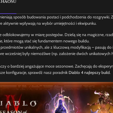
 Chaosu
mieniają sposób budowania postaci i podchodzenia do rozgrywki. 
e aktywnie wpływają na wybór umiejętności i ekwipunku.
e odblokowujemy w miarę postępów. Dzielą się na magiczne, rzad
acje, które mogą stać się fundamentem nowego buildu.
h przedmiotów unikalnych, ale z kluczową modyfikacją – pasują do 
tóre wcześniej były niemożliwe (np. założenie dwóch unikatowych
aczy o bardziej angażujące moce sezonowe. Zachęcają do ekspery
psze konfiguracje, sprawdź nasz poradnik
Diablo 4 najlepszy build
.