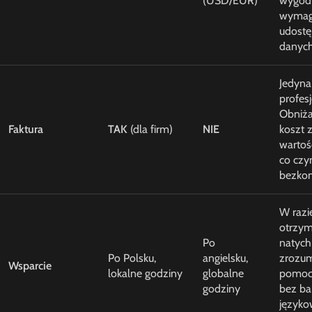
(USD/EUR)
wygodn
wyma
udostę
danych
Jedyna
profes
Obniża
Faktura
TAK
(dla firm)
NIE
koszt 
wartoś
co czyn
bezkon
W razi
otrzym
Po
natych
Po Polsku,
angielsku,
zrozum
Wsparcie
lokalne godziny
globalne
pomoc 
godziny
bez bar
języko