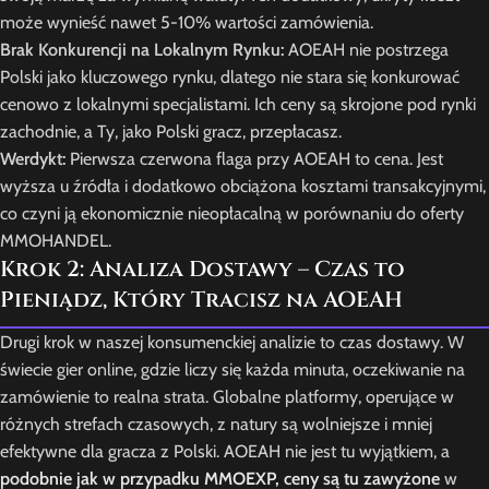
może wynieść nawet 5-10% wartości zamówienia.
Brak Konkurencji na Lokalnym Rynku:
AOEAH nie postrzega
Polski jako kluczowego rynku, dlatego nie stara się konkurować
cenowo z lokalnymi specjalistami. Ich ceny są skrojone pod rynki
zachodnie, a Ty, jako Polski gracz, przepłacasz.
Werdykt:
Pierwsza czerwona flaga przy AOEAH to cena. Jest
wyższa u źródła i dodatkowo obciążona kosztami transakcyjnymi,
co czyni ją ekonomicznie nieopłacalną w porównaniu do oferty
MMOHANDEL.
Krok 2: Analiza Dostawy – Czas to
Pieniądz, Który Tracisz na AOEAH
Drugi krok w naszej konsumenckiej analizie to czas dostawy. W
świecie gier online, gdzie liczy się każda minuta, oczekiwanie na
zamówienie to realna strata. Globalne platformy, operujące w
różnych strefach czasowych, z natury są wolniejsze i mniej
efektywne dla gracza z Polski. AOEAH nie jest tu wyjątkiem, a
podobnie jak w przypadku MMOEXP, ceny są tu zawyżone
w