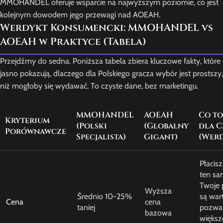
MMOHANDEL oferuje wsparcie na najwyższym poziomie, co jest
kolejnym dowodem jego przewagi nad AOEAH.
Werdykt Konsumencki: MMOHANDEL vs
AOEAH w Praktyce (Tabela)
Przejdźmy do sedna. Poniższa tabela zbiera kluczowe fakty, które
jasno pokazują, dlaczego dla Polskiego gracza wybór jest prostszy,
niż mogłoby się wydawać. To czyste dane, bez marketingu.
MMOHANDEL
AOEAH
Co t
Kryterium
(Polski
(Globalny
dla C
Porównawcze
Specjalista)
Gigant)
(Werd
Płacisz
ten sa
Twoje 
Wyższa
Średnio 10-25%
są wart
Cena
cena
taniej
pozwa
bazowa
większ