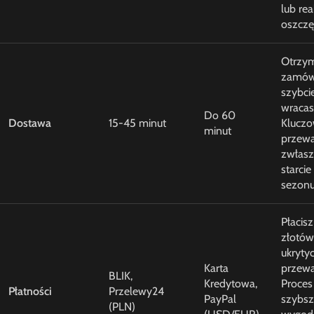
lub rea
oszczę
Otrzym
zamów
szybcie
wracas
Do 60
Dostawa
15-45 minut
Klucz
minut
przewa
zwłasz
starci
sezonu
Płacis
złotów
ukryty
Karta
przewa
BLIK,
Kredytowa,
Proces 
Płatności
Przelewy24
PayPal
szybsz
(PLN)