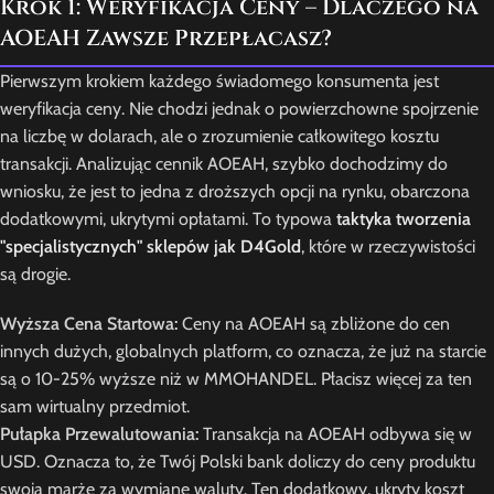
Krok 1: Weryfikacja Ceny – Dlaczego na
AOEAH Zawsze Przepłacasz?
Pierwszym krokiem każdego świadomego konsumenta jest
weryfikacja ceny. Nie chodzi jednak o powierzchowne spojrzenie
na liczbę w dolarach, ale o zrozumienie całkowitego kosztu
transakcji. Analizując cennik AOEAH, szybko dochodzimy do
wniosku, że jest to jedna z droższych opcji na rynku, obarczona
dodatkowymi, ukrytymi opłatami. To typowa
taktyka tworzenia
"specjalistycznych" sklepów jak D4Gold
, które w rzeczywistości
są drogie.
Wyższa Cena Startowa:
Ceny na AOEAH są zbliżone do cen
innych dużych, globalnych platform, co oznacza, że już na starcie
są o 10-25% wyższe niż w MMOHANDEL. Płacisz więcej za ten
sam wirtualny przedmiot.
Pułapka Przewalutowania:
Transakcja na AOEAH odbywa się w
USD. Oznacza to, że Twój Polski bank doliczy do ceny produktu
swoją marżę za wymianę waluty. Ten dodatkowy, ukryty koszt