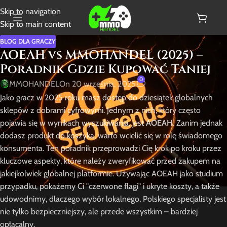
Skip to navigation
Skip to main content
BLOG DLA GRACZY
AOEAH vs MMOHANDEL (2025) –
Poradnik Gdzie Kupować Taniej
0
MMOHANDEL
On 20 września, 2025
Jako gracz w 2025 roku masz dostęp do dziesiątek globalnych
sklepów z dobrami cyfrowymi. Jednym z nich, który często
pojawia się w wynikach wyszukiwania, jest
AOEAH
. Zanim jednak
dodasz produkt do koszyka, warto wcielić się w rolę świadomego
konsumenta. Ten poradnik przeprowadzi Cię krok po kroku przez
kluczowe aspekty, które należy zweryfikować przed zakupem na
jakiejkolwiek globalnej platformie. Używając AOEAH jako studium
przypadku, pokażemy Ci "czerwone flagi" i ukryte koszty, a także
udowodnimy, dlaczego wybór lokalnego, Polskiego specjalisty jest
nie tylko bezpieczniejszy, ale przede wszystkim – bardziej
opłacalny.