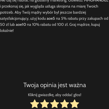
Nie daj się nabrać na globalny marketing. Odwiedź
MMOHANDEL
i przekonaj się, jak wygląda usługa skrojona na miarę Twoich
potrzeb. Aby Twój mądry wybór był jeszcze bardziej
satysfakcjonujący, użyj kodu
aoe5
na 5% rabatu przy zakupach od
50 zł lub
aoe10
na 10% rabatu od 100 zł. Graj mądrze, kupuj
lokalnie!
Twoja opinia jest ważna
Kliknij gwiazdkę, aby oddać głos!