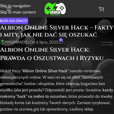
Skip to navigation
Skip to main content
BLOG DLA GRACZY
Albion Online Silver Hack – Fakty
i mity, jak nie dać się oszukać
0
MMOHANDEL
On 6 lipca, 2025
Albion Online Silver Hack:
Prawda o Oszustwach i Ryzyku
Wokół frazy
"Albion Online Silver Hack"
narosło mnóstwo
niebezpiecznych mitów. W sieci roi się od ofert "darmowych
generatorów", botów i skryptów, które obiecują bogactwo bez
wysiłku. Jaka jest prawda? Odpowiedź jest prosta i brutalna:
każdy
rzekomy "hack" na srebro to oszustwo
, które prowadzi do trwałej
blokady konta lub kradzieży Twoich danych. Zamiast ryzykować,
postaw na uczciwą grę lub sprawdzony, zaufany sklep.