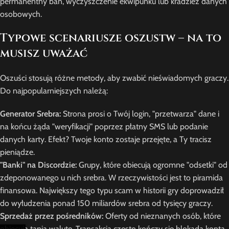
permanentny ban, wyczyszczenie ekwipunku lub kradzież danych
osobowych.
Typowe scenariusze oszustw – na to
musisz uważać
Oszuści stosują różne metody, aby zwabić nieświadomych graczy.
Do najpopularniejszych należą:
Generator Srebra:
Strona prosi o Twój login, "przetwarza" dane i
na końcu żąda "weryfikacji" poprzez płatny SMS lub podanie
danych karty. Efekt? Twoje konto zostaje przejęte, a Ty tracisz
pieniądze.
"Banki" na Discordzie:
Grupy, które obiecują ogromne "odsetki" od
zdeponowanego u nich srebra. W rzeczywistości jest to piramida
finansowa. Największy tego typu scam w historii gry doprowadził
do wyłudzenia ponad 150 miliardów srebra od tysięcy graczy.
Sprzedaż przez pośredników:
Oferty od nieznanych osób, które
obiecują tanią walutę. Transakcja często kończy się blokadą konta