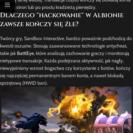
dla obu stron lub po prostu kradzieżą pieniędzy.
Dlaczego "hackowanie" w Albionie
zawsze kończy się źle?
Twórcy gry, Sandbox Interactive, bardzo poważnie podchodzą do
kwestii oszustw. Stosują zaawansowane technologie antycheat,
takie jak
BattlEye
, które analizują zachowanie graczy i monitorują
nietypowe transakcje. Każda podejrzana aktywność, jak nagły,
niewyjaśniony wzrost bogactwa czy korzystanie z botów, kończy
się najczęściej permanentnym banem konta, a nawet blokadą
sprzętową (HWID ban).