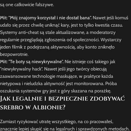
są one całkowicie fałszywe.
Mit: "Mój znajomy korzystał i nie dostał bana".
Nawet jeśli komuś
udało się przez chwilę uniknąć kary, jest to tylko kwestia czasu.
Systemy anti-cheat są stale aktualizowane, a moderatorzy
regularnie przeglądają zgłoszenia od społeczności. Wystarczy
jeden filmik z podejrzaną aktywnością, aby konto zniknęło
bezpowrotnie.
Mit: "Te boty są niewykrywalne".
Nie istnieje coś takiego jak
"niewykrywalny hack". Nawet jeśli jego twórcy obiecują
zaawansowane technologie maskujące, w praktyce każda
nietypowa i nieludzka aktywność jest monitorowana. Próba
oszukania systemów gry jest z góry skazana na porażkę.
Jak legalnie i bezpiecznie zdobywać
srebro w Albionie?
Zamiast ryzykować utratę wszystkiego, na co pracowałeś,
znacznie lepiej skupić się na legalnych i sprawdzonych metodach.